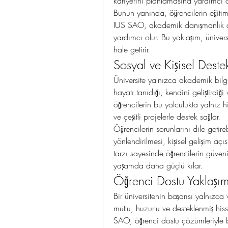
kariyerini planlamasına yardımcı o
Bunun yanında, öğrencilerin eğitim 
IUS SAO, akademik danışmanlık des
yardımcı olur. Bu yaklaşım, ünivers
hale getirir.
Sosyal ve Kişisel Deste
Üniversite yalnızca akademik bilgi
hayatı tanıdığı, kendini geliştirdiğ
öğrencilerin bu yolculukta yalnız hi
ve çeşitli projelerle destek sağlar.
Öğrencilerin sorunlarını dile getir
yönlendirilmesi, kişisel gelişim aç
tarzı sayesinde öğrencilerin güve
yaşamda daha güçlü kılar.
Öğrenci Dostu Yaklaşı
Bir üniversitenin başarısı yalnızca
mutlu, huzurlu ve desteklenmiş hiss
SAO, öğrenci dostu çözümleriyle b