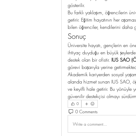
gösterilir.
Bu farklı yaklaşım, öğrencilerin ün
getirir. Eğitim hayatının her aşam
bilen öğrenciler, kendilerini daha
Sonuç
Üniversite hayatı, gençlerin en öne
ihtiyaç duyduğu en büyük şeylerden
destek olan bir ofistir. 
IUS SAO (Öğr
görevi başarıyla yerine getirmekted
Akademik kariyerden sosyal yaşama,
alanda hizmet sunan IUS SAO, öğre
ve keyifli hale getirir. Bu yönüyle y
güvenilir destekçisi olmayı sürdürm
0
0 Comments
Write a comment...