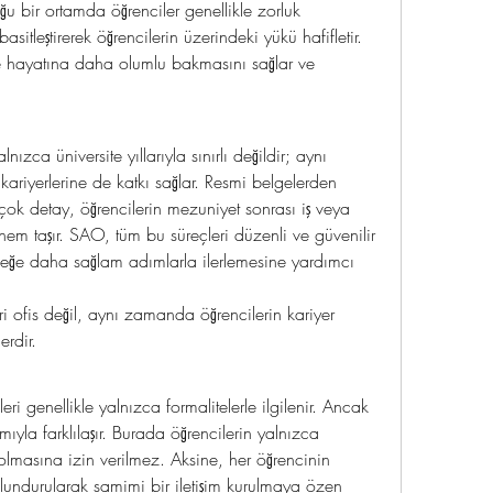
ğu bir ortamda öğrenciler genellikle zorluk 
sitleştirerek öğrencilerin üzerindeki yükü hafifletir. 
te hayatına daha olumlu bakmasını sağlar ve 
ca üniversite yıllarıyla sınırlı değildir; aynı 
ariyerlerine de katkı sağlar. Resmi belgelerden 
ok detay, öğrencilerin mezuniyet sonrası iş veya 
m taşır. SAO, tüm bu süreçleri düzenli ve güvenilir 
eceğe daha sağlam adımlarla ilerlemesine yardımcı 
 ofis değil, aynı zamanda öğrencilerin kariyer 
erdir.
eri genellikle yalnızca formalitelerle ilgilenir. Ancak 
yla farklılaşır. Burada öğrencilerin yalnızca 
lmasına izin verilmez. Aksine, her öğrencinin 
lundurularak samimi bir iletişim kurulmaya özen 