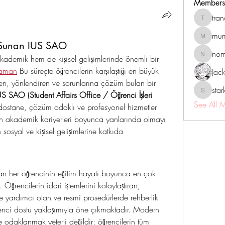
Members
tra
tranenat
mum
mumbai.n
 Sunan IUS SAO
no
kademik hem de kişisel gelişimlerinde önemli bir 
nomomo
 zaman
 Bu süreçte öğrencilerin karşılaştığı en büyük 
Jac
eyen, yönlendiren ve sorunlarına çözüm bulan bir 
sta
US SAO (Student Affairs Office / Öğrenci İşleri 
starkse5
See All 
 dostane, çözüm odaklı ve profesyonel hizmetler 
n akademik kariyerleri boyunca yanlarında olmayı 
osyal ve kişisel gelişimlerine katkıda 
an her öğrencinin eğitim hayatı boyunca en çok 
 Öğrencilerin idari işlemlerini kolaylaştıran, 
e yardımcı olan ve resmi prosedürlerde rehberlik 
nci dostu yaklaşımıyla öne çıkmaktadır. Modern 
 odaklanmak yeterli değildir; öğrencilerin tüm 