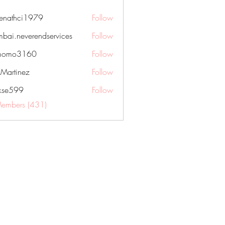
nenathci1979
Follow
hci1979
bai.neverendservices
Follow
everendservices
momo3160
Follow
3160
kMartinez
Follow
rkse599
Follow
99
Members (431)