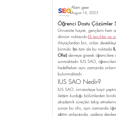
Alam geer
August 16, 2025
Öğrenci Dostu Çözümler
Üniversite hayatı, gençlerin hem a
dönüm noktasıdır.
Ek tercihler ne
ihtiyaçlardan biri, onları destekl
birimdir. İşte tam da bu noktada 
I
Ofisi)
 devreye girerek öğrencilere
sunmaktadır. IUS SAO, öğrencileri
hedeflerken aynı zamanda onların s
bulunmaktadır.
IUS SAO Nedir?
IUS SAO, üniversiteye kayıt yaptır
iletişim kurduğu bölümlerden biridir.
akademik süreçleri takip etmelerin
sunan bu ofis, aynı zamanda öğre
eğitim anlayışında, sadece derslere