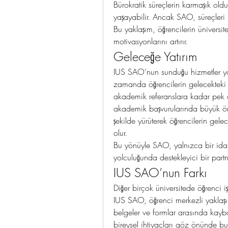
Bürokratik süreçlerin karmaşık oldu
yaşayabilir. Ancak SAO, süreçleri ba
Bu yaklaşım, öğrencilerin üniversi
motivasyonlarını artırır.
Geleceğe Yatırım
IUS SAO’nun sunduğu hizmetler yalnız
zamanda öğrencilerin gelecekteki k
akademik referanslara kadar pek ç
akademik başvurularında büyük öne
şekilde yürüterek öğrencilerin gel
olur.
Bu yönüyle SAO, yalnızca bir idari
yolculuğunda destekleyici bir partn
IUS SAO’nun Farkı
Diğer birçok üniversitede öğrenci işl
IUS SAO, öğrenci merkezli yaklaşımı
belgeler ve formlar arasında kaybo
bireysel ihtiyaçları göz önünde bu