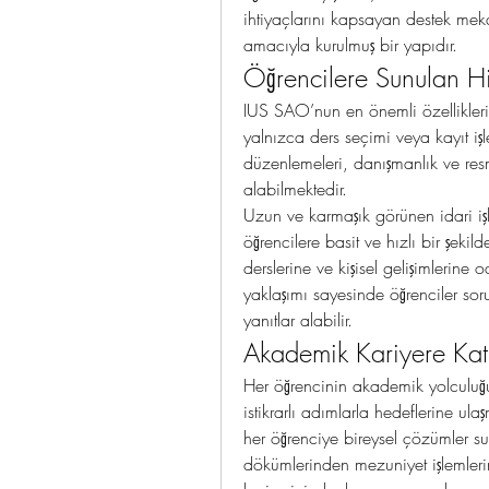
ihtiyaçlarını kapsayan destek mek
amacıyla kurulmuş bir yapıdır.
Öğrencilere Sunulan H
IUS SAO’nun en önemli özelliklerind
yalnızca ders seçimi veya kayıt işl
düzenlemeleri, danışmanlık ve res
alabilmektedir.
Uzun ve karmaşık görünen idari iş
öğrencilere basit ve hızlı bir şeki
derslerine ve kişisel gelişimlerine
yaklaşımı sayesinde öğrenciler sor
yanıtlar alabilir.
Akademik Kariyere Kat
Her öğrencinin akademik yolculuğu f
istikrarlı adımlarla hedeflerine ula
her öğrenciye bireysel çözümler su
dökümlerinden mezuniyet işlemleri