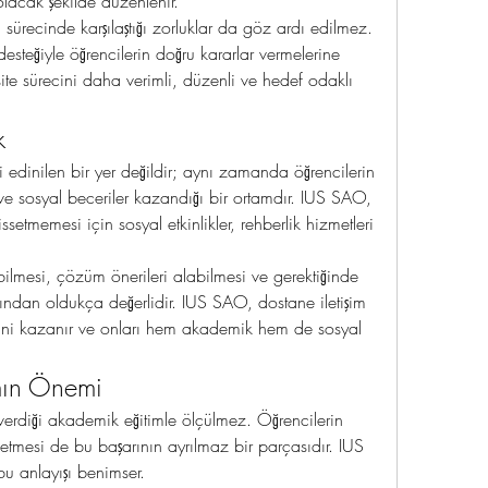
lacak şekilde düzenlenir.
sürecinde karşılaştığı zorluklar da göz ardı edilmez. 
teğiyle öğrencilerin doğru kararlar vermelerine 
ite sürecini daha verimli, düzenli ve hedef odaklı 
k
 edinilen bir yer değildir; aynı zamanda öğrencilerin 
i ve sosyal beceriler kazandığı bir ortamdır. IUS SAO, 
ssetmemesi için sosyal etkinlikler, rehberlik hizmetleri 
ebilmesi, çözüm önerileri alabilmesi ve gerektiğinde 
ısından oldukça değerlidir. IUS SAO, dostane iletişim 
nini kazanır ve onları hem akademik hem de sosyal 
mın Önemi
 verdiği akademik eğitimle ölçülmez. Öğrencilerin 
etmesi de bu başarının ayrılmaz bir parçasıdır. IUS 
u anlayışı benimser.