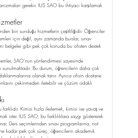
anizmaları gerekir. IUS SAO bu ihtiyacı karşılamak 
izmetler
en biri sunduğu hizmetlerin çeşitliliğidir. Öğrenciler 
emleri için değil, aynı zamanda burslar, sınav 
mi belgeler gibi pek çok konuda bu ofisten destek 
lemler, SAO’nun yönlendirmesi sayesinde 
lde sunulmaktadır. Bu durum, öğrencilerin daha çok 
 odaklanmalarına olanak tanır. Ayrıca ofisin dostane 
unlarını çekinmeden iletebilir ve çözüm odaklı 
kı
arklıdır. Kimisi hızla ilerlemek, kimisi ise yavaş ve 
şmak ister. IUS SAO, bu farklılıklara saygı göstererek 
nar. Ders seçimlerinden sınav programlarına, not 
ne kadar pek çok süreç, öğrencilerin akademik 