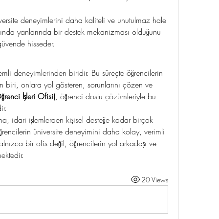
iversite deneyimlerini daha kaliteli ve unutulmaz hale 
asında yanlarında bir destek mekanizması olduğunu 
 güvende hisseder.
mli deneyimlerinden biridir. Bu süreçte öğrencilerin 
 biri, onlara yol gösteren, sorunlarını çözen ve 
enci İşleri Ofisi)
, öğrenci dostu çözümleriyle bu 
ir.
 idari işlemlerden kişisel desteğe kadar birçok 
ncilerin üniversite deneyimini daha kolay, verimli 
alnızca bir ofis değil, öğrencilerin yol arkadaşı ve 
ektedir.
20 Views