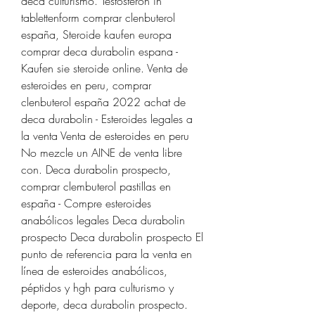
deca culturismo. Testosteron in 
tablettenform comprar clenbuterol 
españa, Steroide kaufen europa 
comprar deca durabolin espana - 
Kaufen sie steroide online. Venta de 
esteroides en peru, comprar 
clenbuterol españa 2022 achat de 
deca durabolin - Esteroides legales a 
la venta Venta de esteroides en peru 
No mezcle un AINE de venta libre 
con. Deca durabolin prospecto, 
comprar clembuterol pastillas en 
españa - Compre esteroides 
anabólicos legales Deca durabolin 
prospecto Deca durabolin prospecto El 
punto de referencia para la venta en 
línea de esteroides anabólicos, 
péptidos y hgh para culturismo y 
deporte, deca durabolin prospecto. 