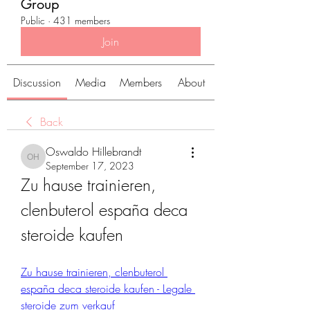
Group
Public
·
431 members
Join
Discussion
Media
Members
About
Back
Oswaldo Hillebrandt
Oswaldo Hillebrandt
September 17, 2023
Zu hause trainieren, 
clenbuterol españa deca 
steroide kaufen
Zu hause trainieren, clenbuterol 
españa deca steroide kaufen - Legale 
steroide zum verkauf