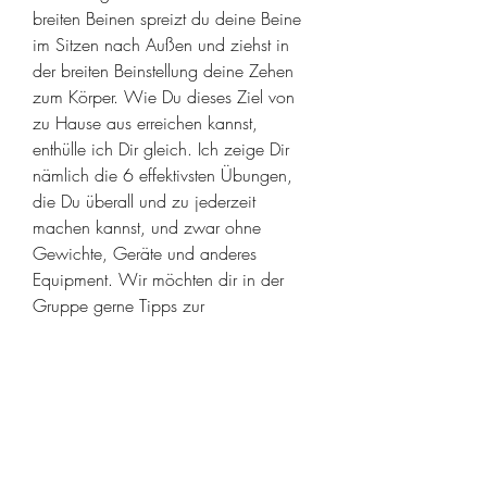
breiten Beinen spreizt du deine Beine 
im Sitzen nach Außen und ziehst in 
der breiten Beinstellung deine Zehen 
zum Körper. Wie Du dieses Ziel von 
zu Hause aus erreichen kannst, 
enthülle ich Dir gleich. Ich zeige Dir 
nämlich die 6 effektivsten Übungen, 
die Du überall und zu jederzeit 
machen kannst, und zwar ohne 
Gewichte, Geräte und anderes 
Equipment. Wir möchten dir in der 
Gruppe gerne Tipps zur 
Hundeerziehung, mit dem 
Schwerpunkt Alltagstauglichkeit geben. 
047 Deine 5 Tipps für das tägliche 
Hundetraining. Mit unserem 8-
Wochen-Trainingsplan für das Home-
Gym verbrennst du übrigens effektiv 