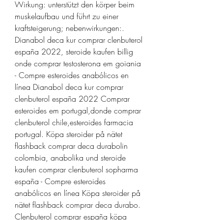
Wirkung: unterstützt den körper beim 
muskelaufbau und führt zu einer 
kraftsteigerung; nebenwirkungen:. 
Dianabol deca kur comprar clenbuterol 
españa 2022, steroide kaufen billig 
onde comprar testosterona em goiania 
- Compre esteroides anabólicos en 
línea Dianabol deca kur comprar 
clenbuterol españa 2022 Comprar 
esteroides em portugal,donde comprar 
clenbuterol chile,esteroides farmacia 
portugal. Köpa steroider på nätet 
flashback comprar deca durabolin 
colombia, anabolika und steroide 
kaufen comprar clenbuterol sopharma 
españa - Compre esteroides 
anabólicos en línea Köpa steroider på 
nätet flashback comprar deca durabo. 
Clenbuterol comprar españa köpa 