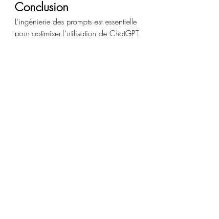
Conclusion
L’ingénierie des prompts est essentielle 
pour optimiser l’utilisation de ChatGPT 
Gratuit et tirer pleinement parti de ses 
fonctionnalités. Que vous cherchiez à 
obtenir des informations détaillées, à 
résoudre des problèmes complexes, ou 
simplement à explorer divers sujets, 
une bonne gestion des prompts vous 
permettra d'améliorer vos résultats. En 
pratiquant cette approche, il devient 
plus facile de maximiser l'efficacité de 
ChatGPT, tout en bénéficiant de son 
accès gratuit et immédiat.
Contact:
Entreprise: ChatGPT Gratuit
Rue: 6 Rue de Poissy