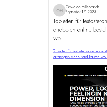
Oswaldo Hillebrandt
September 17, 2023
Oswaldo Hillebrandt
Tabletten für testostero
anabolen online bestel
wo
Tabletten für testosteron vente de 
ervaringen clenbuterol kaufen wo 