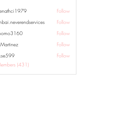
nenathci1979
Follow
hci1979
bai.neverendservices
Follow
everendservices
momo3160
Follow
3160
kMartinez
Follow
rkse599
Follow
99
Members (431)