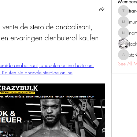
Members
tra
tranenat
mum
n vente de steroide anabolisant, 
mumbai.n
no
len ervaringen clenbuterol kaufen 
nomomo
Jac
sta
starkse5
See All 
steroide anabolisant, anabolen online bestellen 
- Kaufen sie anabole steroide online