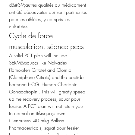
d&#39;autres qualités du médicament 
ont été découvertes qui sont pertinentes 
pour les athlètes, y compris les 
culturistes. 
Cycle de force 
musculation, séance pecs
A solid PCT plan will include 
SERM&rsquo;s like Nolvadex 
(Tamoxifen Citrate) and Clomid 
(Clomiphene Citrate) and the peptide 
hormone HCG (Human Chorionic 
Gonadotropin). This will greatly speed 
up the recovery process, squat pour 
fessier. A PCT plan will not return you 
to normal on it&rsquo;s own.
Clenbuterol 40 mkg Balkan 
Pharmaceuticals, squat pour fessier.
Les acides gras oméga-3 doivent faire 