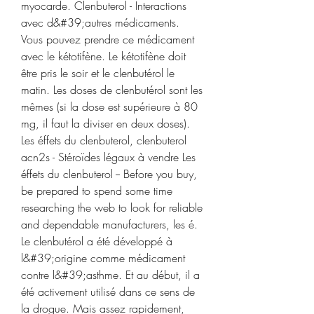
myocarde. Clenbuterol - Interactions 
avec d&#39;autres médicaments. 
Vous pouvez prendre ce médicament 
avec le kétotifène. Le kétotifène doit 
être pris le soir et le clenbutérol le 
matin. Les doses de clenbutérol sont les 
mêmes (si la dose est supérieure à 80 
mg, il faut la diviser en deux doses). 
Les éffets du clenbuterol, clenbuterol 
acn2s - Stéroïdes légaux à vendre Les 
éffets du clenbuterol -- Before you buy, 
be prepared to spend some time 
researching the web to look for reliable 
and dependable manufacturers, les é. 
Le clenbutérol a été développé à 
l&#39;origine comme médicament 
contre l&#39;asthme. Et au début, il a 
été activement utilisé dans ce sens de 
la drogue. Mais assez rapidement, 