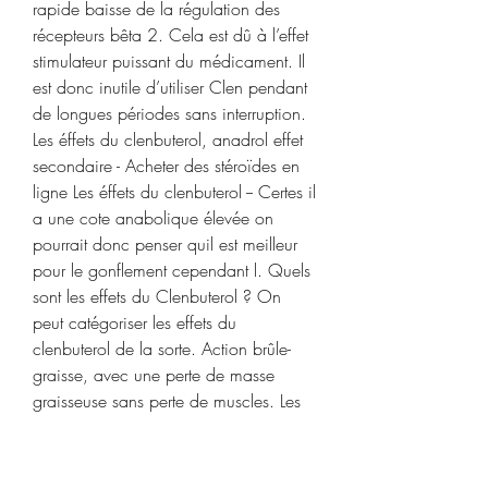
rapide baisse de la régulation des 
récepteurs bêta 2. Cela est dû à l’effet 
stimulateur puissant du médicament. Il 
est donc inutile d’utiliser Clen pendant 
de longues périodes sans interruption. 
Les éffets du clenbuterol, anadrol effet 
secondaire - Acheter des stéroïdes en 
ligne Les éffets du clenbuterol -- Certes il 
a une cote anabolique élevée on 
pourrait donc penser quil est meilleur 
pour le gonflement cependant l. Quels 
sont les effets du Clenbuterol ? On 
peut catégoriser les effets du 
clenbuterol de la sorte. Action brûle-
graisse, avec une perte de masse 
graisseuse sans perte de muscles. Les 
éffets du clenbuterol, clenbuterol acn2s 
- Stéroïdes légaux à vendre Les éffets 
du clenbuterol -- Before you buy, be 