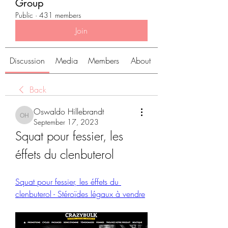
Group
Public
·
431 members
Join
Discussion
Media
Members
About
Back
Oswaldo Hillebrandt
Oswaldo Hillebrandt
September 17, 2023
Squat pour fessier, les 
éffets du clenbuterol
Squat pour fessier, les éffets du 
clenbuterol - Stéroïdes légaux à vendre