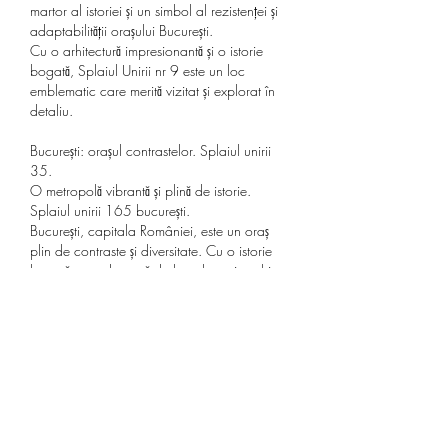
martor al istoriei și un simbol al rezistenței și 
adaptabilității orașului București.
Cu o arhitectură impresionantă și o istorie 
bogată, Splaiul Unirii nr 9 este un loc 
emblematic care merită vizitat și explorat în 
detaliu.
București: orașul contrastelor. Splaiul unirii 
35.
O metropolă vibrantă și plină de istorie. 
Splaiul unirii 165 bucurești.
București, capitala României, este un oraș 
plin de contraste și diversitate. Cu o istorie 
bogată care datează de la cele mai vechi 
timpuri, acest oraș fascinant oferă o gamă 
largă de experiențe și atracții turistice pentru 
vizitatori.
Cea mai faimoasă stradă din București, 
Splaiul Unirii nr 9, este un loc emblematic 
care aduce împreună vechiul și noul oraș. 
Aici, puteți admira clădiri istorice 
impresionante, precum Palatul Parlamentului, 