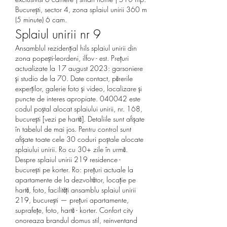
Bucureşti, sector 4, zona splaiul unirii 360 m 
(5 minute) 6 cam. 
Splaiul unirii nr 9
Ansamblul rezidențial hils splaiul unirii din 
zona popești-leordeni, ilfov - est. Prețuri 
actualizate la 17 august 2023: garsoniere 
și studio de la 70. Date contact, părerile 
experților, galerie foto și video, localizare și 
puncte de interes apropiate. 040042 este 
codul poștal alocat splaiului unirii, nr. 168, 
bucurești [vezi pe hartă]. Detaliile sunt afișate 
în tabelul de mai jos. Pentru control sunt 
afișate toate cele 30 coduri poștale alocate 
splaiului unirii. Ro cu 30+ zile în urmă. 
Despre splaiul unirii 219 residence - 
bucurești pe korter. Ro: prețuri actuale la 
apartamente de la dezvoltător, locație pe 
hartă, foto, facilități ansamblu splaiul unirii 
219, bucurești — prețuri apartamente, 
suprafeţe, foto, hartă - korter. Confort city 
onoreaza brandul domus stil, reinventand 