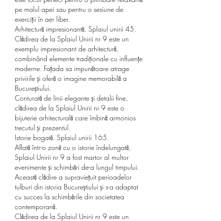
pe malul apei sau pentru o sesiune de 
exerciții în aer liber.
Arhitectură impresionantă. Splaiul unirii 45.
Clădirea de la Splaiul Unirii nr 9 este un 
exemplu impresionant de arhitectură, 
combinând elemente tradiționale cu influențe 
moderne. Fațada sa impunătoare atrage 
privirile și oferă o imagine memorabilă a 
Bucureștiului.
Conturată de linii elegante și detalii fine, 
clădirea de la Splaiul Unirii nr 9 este o 
bijuterie arhitecturală care îmbină armonios 
trecutul și prezentul.
Istorie bogată. Splaiul unirii 165.
Aflată într-o zonă cu o istorie îndelungată, 
Splaiul Unirii nr 9 a fost martor al multor 
evenimente și schimbări de-a lungul timpului. 
Această clădire a supraviețuit perioadelor 
tulburi din istoria Bucureștiului și s-a adaptat 
cu succes la schimbările din societatea 
contemporană.
Clădirea de la Splaiul Unirii nr 9 este un 