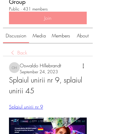
Group
Public
·
431 members
Join
Discussion
Media
Members
About
Back
Oswaldo Hillebrandt
Oswaldo Hillebrandt
September 24, 2023
Splaiul unirii nr 9, splaiul 
unirii 45
Splaiul unirii nr 9