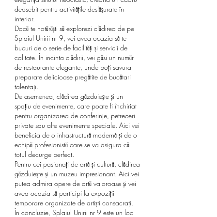
deosebit pentru activitățile desfășurate în 
interior.
Dacă te hotărăști să explorezi clădirea de pe 
Splaiul Unirii nr 9, vei avea ocazia să te 
bucuri de o serie de facilități și servicii de 
calitate. În incinta clădirii, vei găsi un număr 
de restaurante elegante, unde poți savura 
preparate delicioase pregătite de bucătari 
talentați.
De asemenea, clădirea găzduiește și un 
spațiu de evenimente, care poate fi închiriat 
pentru organizarea de conferințe, petreceri 
private sau alte evenimente speciale. Aici vei 
beneficia de o infrastructură modernă și de o 
echipă profesionistă care se va asigura că 
totul decurge perfect.
Pentru cei pasionați de artă și cultură, clădirea 
găzduiește și un muzeu impresionant. Aici vei 
putea admira opere de artă valoroase și vei 
avea ocazia să participi la expoziții 
temporare organizate de artiști consacrați.
În concluzie, Splaiul Unirii nr 9 este un loc 