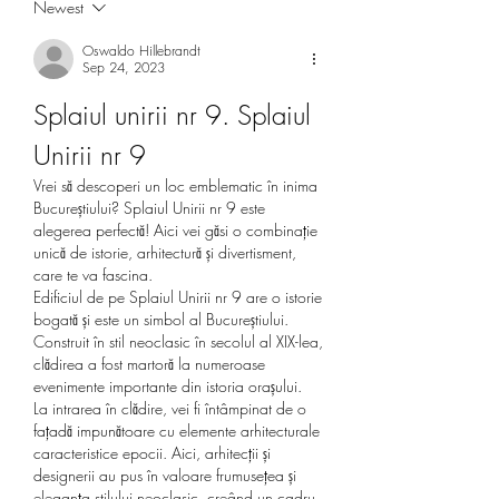
Newest
Oswaldo Hillebrandt
Sep 24, 2023
Splaiul unirii nr 9. Splaiul 
Unirii nr 9
Vrei să descoperi un loc emblematic în inima 
Bucureștiului? Splaiul Unirii nr 9 este 
alegerea perfectă! Aici vei găsi o combinație 
unică de istorie, arhitectură și divertisment, 
care te va fascina.
Edificiul de pe Splaiul Unirii nr 9 are o istorie 
bogată și este un simbol al Bucureștiului. 
Construit în stil neoclasic în secolul al XIX-lea, 
clădirea a fost martoră la numeroase 
evenimente importante din istoria orașului.
La intrarea în clădire, vei fi întâmpinat de o 
fațadă impunătoare cu elemente arhitecturale 
caracteristice epocii. Aici, arhitecții și 
designerii au pus în valoare frumusețea și 
eleganța stilului neoclasic, creând un cadru 