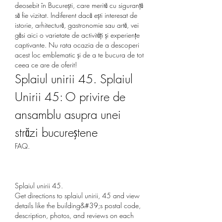
deosebit în București, care merită cu siguranță 
să fie vizitat. Indiferent dacă ești interesat de 
istorie, arhitectură, gastronomie sau artă, vei 
găsi aici o varietate de activități și experiențe 
captivante. Nu rata ocazia de a descoperi 
acest loc emblematic și de a te bucura de tot 
ceea ce are de oferit!
Splaiul unirii 45. Splaiul 
Unirii 45: O privire de 
ansamblu asupra unei 
străzi bucureştene
FAQ.
Splaiul unirii 45.
Get directions to splaiul unirii, 45 and view 
details like the building&#39;s postal code, 
description, photos, and reviews on each 