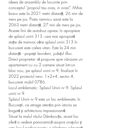
ideea de ansamblu de locuinte prin 
conceptul “propriul tau oras, in oras!”. Mihai 
bravu este la 2021 metri distanță, 26 min de 
mers pe jos. Piata ramnicu sarat este la 
2063 metri distanță, 27 min de mers pe jos. 
Aceste linii de autobuz opresc în apropiere 
de splaiul unirii 313: cea mai apropiată 
stație de tramvai către splaiul unirii 313 în 
bucuresti este calea vitan. Este la 24 min 
distanță. - popești leordeni, județul ilfov. 
Direct proprietar vă propune spre vânzare un 
apartament cu cu 2 camere situat într-un 
bloc nou, pe splaiul unirii nr 9, finalizat în 
2022 proiectul new. 1+2+4, sector 4, 
bucuresti mobil 0786. 
Locul emblematic: Splaiul Unirii nr 9. Splaiul 
unirii nr 9.
Splaiul Unirii nr 9 este un loc emblematic în 
București, ce atrage atenția prin istoria sa 
bogată și arhitectura impresionantă.
Situat la malul râului Dâmbovița, acest loc 
oferă o vedere panoramică asupra orașului și 
este locul perfect pentru o plimbare relaxantă 