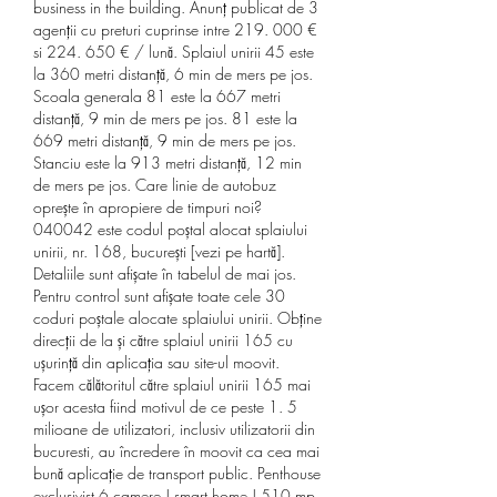
business in the building. Anunț publicat de 3 
agenții cu preturi cuprinse intre 219. 000 € 
si 224. 650 € / lună. Splaiul unirii 45 este 
la 360 metri distanță, 6 min de mers pe jos. 
Scoala generala 81 este la 667 metri 
distanță, 9 min de mers pe jos. 81 este la 
669 metri distanță, 9 min de mers pe jos. 
Stanciu este la 913 metri distanță, 12 min 
de mers pe jos. Care linie de autobuz 
oprește în apropiere de timpuri noi? 
040042 este codul poștal alocat splaiului 
unirii, nr. 168, bucurești [vezi pe hartă]. 
Detaliile sunt afișate în tabelul de mai jos. 
Pentru control sunt afișate toate cele 30 
coduri poștale alocate splaiului unirii. Obține 
direcții de la și către splaiul unirii 165 cu 
ușurință din aplicația sau site-ul moovit. 
Facem călătoritul către splaiul unirii 165 mai 
ușor acesta fiind motivul de ce peste 1. 5 
milioane de utilizatori, inclusiv utilizatorii din 
bucuresti, au încredere în moovit ca cea mai 
bună aplicație de transport public. Penthouse 
exclusivist 6 camere | smart home | 510 mp. 