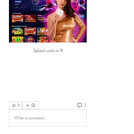
Splaiul unirii nr 9
1
0
Write a comment...