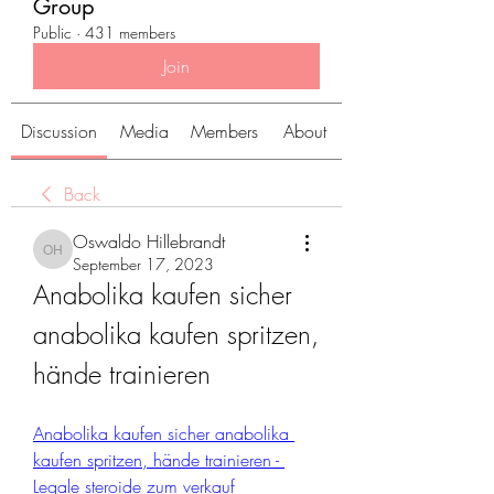
Group
Public
·
431 members
Join
Discussion
Media
Members
About
Back
Oswaldo Hillebrandt
Oswaldo Hillebrandt
September 17, 2023
Anabolika kaufen sicher 
anabolika kaufen spritzen, 
hände trainieren
Anabolika kaufen sicher anabolika 
kaufen spritzen, hände trainieren - 
Legale steroide zum verkauf