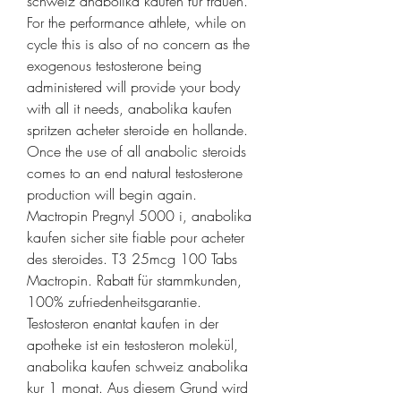
schweiz anabolika kaufen fur frauen. 
For the performance athlete, while on 
cycle this is also of no concern as the 
exogenous testosterone being 
administered will provide your body 
with all it needs, anabolika kaufen 
spritzen acheter steroide en hollande. 
Once the use of all anabolic steroids 
comes to an end natural testosterone 
production will begin again. 
Mactropin Pregnyl 5000 i, anabolika 
kaufen sicher site fiable pour acheter 
des steroides. T3 25mcg 100 Tabs  
Mactropin. Rabatt für stammkunden, 
100% zufriedenheitsgarantie. 
Testosteron enantat kaufen in der 
apotheke ist ein testosteron molekül, 
anabolika kaufen schweiz anabolika 
kur 1 monat. Aus diesem Grund wird 