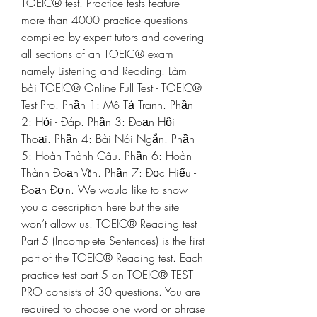
TOEIC® test. Practice tests feature 
more than 4000 practice questions 
compiled by expert tutors and covering 
all sections of an TOEIC® exam 
namely Listening and Reading. Làm 
bài TOEIC® Online Full Test - TOEIC® 
Test Pro. Phần 1: Mô Tả Tranh. Phần 
2: Hỏi - Đáp. Phần 3: Đoạn Hội 
Thoại. Phần 4: Bài Nói Ngắn. Phần 
5: Hoàn Thành Câu. Phần 6: Hoàn 
Thành Đoạn Văn. Phần 7: Đọc Hiểu - 
Đoạn Đơn. We would like to show 
you a description here but the site 
won’t allow us. TOEIC® Reading test 
Part 5 (Incomplete Sentences) is the first 
part of the TOEIC® Reading test. Each 
practice test part 5 on TOEIC® TEST 
PRO consists of 30 questions. You are 
required to choose one word or phrase 