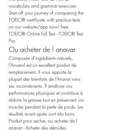
vocabulary and grammar exercises. 
Start off your journey of conquering the 
TOEIC® certificate with practice tests 
on our website/app now! Free 
TOEIC® Online Full Test - TOEIC® Test 
Pro. 
Ou acheter de l anavar
Composée d’ingrédients naturels, 
l’Anvarol est un excellent produit de 
remplacement. Il vous apporte la 
plupart des bienfaits de l’Anavar sans 
ses inconvénients. Il améliore vos 
performances physiques et contribue à 
réduire la graisse tout en préservant vos 
muscles pendant la perte de poids. Les 
résultats avant après sont très bons. 
Produit pour secher, ou acheter de l 
anavar - Acheter des stéroïdes 