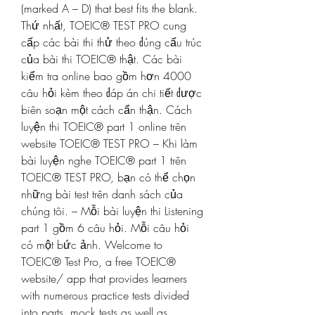
(marked A – D) that best fits the blank. 
Thứ nhất, TOEIC® TEST PRO cung 
cấp các bài thi thử theo đúng cấu trúc 
của bài thi TOEIC® thật. Các bài 
kiểm tra online bao gồm hơn 4000 
câu hỏi kèm theo đáp án chi tiết được 
biên soạn một cách cẩn thận. Cách 
luyện thi TOEIC® part 1 online trên 
website TOEIC® TEST PRO – Khi làm 
bài luyện nghe TOEIC® part 1 trên 
TOEIC® TEST PRO, bạn có thể chọn 
những bài test trên danh sách của 
chúng tôi. – Mỗi bài luyện thi Listening 
part 1 gồm 6 câu hỏi. Mỗi câu hỏi 
có một bức ảnh. Welcome to 
TOEIC® Test Pro, a free TOEIC® 
website/ app that provides learners 
with numerous practice tests divided 
into parts, mock tests as well as 