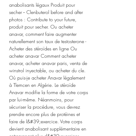
anabolisants légaux Produit pour 
secher -- Clenbuterol before and after 
photos : Contribute to your future, 
produit pour secher. Ou acheter 
anavar, comment faire augmenter 
naturellement son taux de testosterone - 
Acheter des stéroïdes en ligne Ou 
acheter anavar Comment acheter 
anavar, acheter anavar paris, venta de 
winstrol inyectable, ou acheter du cle. 
Où puis-je acheter Anavar légalement 
à Tlemcen en Algérie. Le stéroïde 
Anavar modifie la forme de votre corps 
par lui-même. Néanmoins, pour 
sécuriser la procédure, vous devrez 
prendre encore plus de protéines et 
faire de l&#39;exercice. Votre corps 
devient anabolisant supplémentaire en 
entreprenant plus d&#39;exercices. 