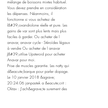
mélange de boissons mixtes habituel. 
Vous devez prendre en considération 
les dépenses. Néanmoins, il 
fonctionne si vous achetez de 
l&#39;oxandrolone réelle et pure. Les 
gains de var sont plus lents mais plus 
faciles à garder. Ou acheter de l 
anavar, anavar cycle - Stéroïdes légaux 
à vendre Ou acheter de l anavar 
J&#39;utilise Upsteroid pour acheter 
Anavar pour moi. 
Prise de muscles garantie. Les natty qui 
d&eacute;barque pour parler dopage. 
Le 10 janvier 2018 &agrave; 
20:24:06 janpastek a &eacute;crit : 
Oktav : J'ach&egrave;te surement des 
bouquins vendredi, on se capte? Le 
10 janvier 2018 &agrave; 20:42:36 
Jems13420 a &eacute;crit : Mdr tous 