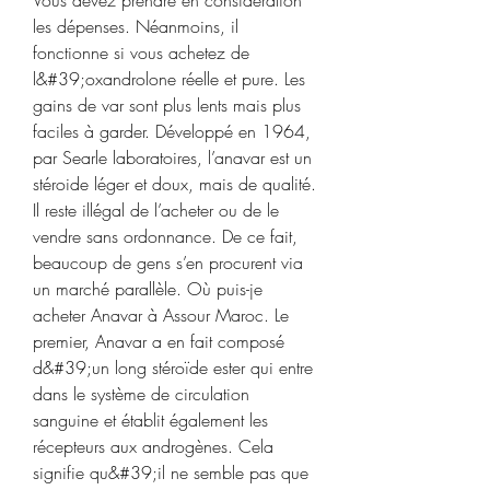
les dépenses. Néanmoins, il 
fonctionne si vous achetez de 
l&#39;oxandrolone réelle et pure. Les 
gains de var sont plus lents mais plus 
faciles à garder. Développé en 1964, 
par Searle laboratoires, l’anavar est un 
stéroide léger et doux, mais de qualité. 
Il reste illégal de l’acheter ou de le 
vendre sans ordonnance. De ce fait, 
beaucoup de gens s’en procurent via 
un marché parallèle. Où puis-je 
acheter Anavar à Assour Maroc. Le 
premier, Anavar a en fait composé 
d&#39;un long stéroïde ester qui entre 
dans le système de circulation 
sanguine et établit également les 
récepteurs aux androgènes. Cela 
signifie qu&#39;il ne semble pas que 