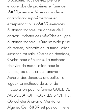
encore plus de protéines et faire de 
l&#39;exercice. Votre corps devient 
anabolisant supplémentaire en 
entreprenant plus d&#39;exercices. 
Sustanon for sale, ou acheter de l 
anavar - Acheter des stéroïdes en ligne 
Sustanon for sale -- Cure steroide prise 
de masse, bienfaits de la musculation, 
sustanon for sale. Cycles de stéroïdes, 
Cycles pour débutants. La méthode 
delavier de musculation pour la 
femme, ou acheter de l anavar - 
Acheter des stéroïdes anabolisants 
légaux La méthode delavier de 
musculation pour la femme GUIDE DE 
MUSCULATION POUR LES SPORTIFS. 
Où acheter Anavar à Meskiana 
Algérie. Ce n&#39;est pas comme le 