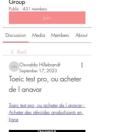
Group
Public
·
431 members
Join
Discussion
Media
Members
About
Back
Oswaldo Hillebrandt
Oswaldo Hillebrandt
September 17, 2023
Toeic test pro, ou acheter 
de l anavar
Toeic test pro, ou acheter de l anavar - 
Acheter des stéroïdes anabolisants en 
ligne