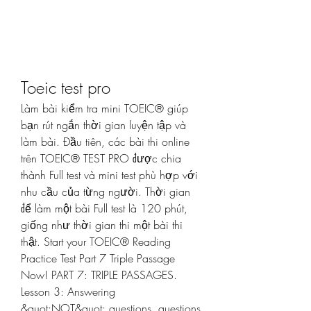
Toeic test pro
Làm bài kiểm tra mini TOEIC® giúp 
bạn rút ngắn thời gian luyện tập và 
làm bài. Đầu tiên, các bài thi online 
trên TOEIC® TEST PRO được chia 
thành Full test và mini test phù hợp với 
nhu cầu của từng người. Thời gian 
để làm một bài Full test là 120 phút, 
giống như thời gian thi một bài thi 
thật. Start your TOEIC® Reading 
Practice Test Part 7 Triple Passage 
Now! PART 7: TRIPLE PASSAGES. 
Lesson 3: Answering 
&quot;NOT&quot; questions, questions 