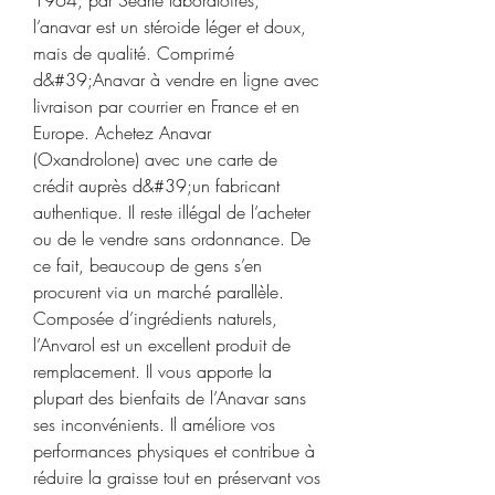
l’anavar est un stéroide léger et doux, 
mais de qualité. Comprimé 
d&#39;Anavar à vendre en ligne avec 
livraison par courrier en France et en 
Europe. Achetez Anavar 
(Oxandrolone) avec une carte de 
crédit auprès d&#39;un fabricant 
authentique. Il reste illégal de l’acheter 
ou de le vendre sans ordonnance. De 
ce fait, beaucoup de gens s’en 
procurent via un marché parallèle. 
Composée d’ingrédients naturels, 
l’Anvarol est un excellent produit de 
remplacement. Il vous apporte la 
plupart des bienfaits de l’Anavar sans 
ses inconvénients. Il améliore vos 
performances physiques et contribue à 
réduire la graisse tout en préservant vos 