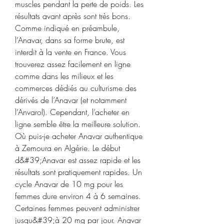
muscles pendant la perte de poids. Les 
résultats avant après sont très bons. 
Comme indiqué en préambule, 
l’Anavar, dans sa forme brute, est 
interdit à la vente en France. Vous 
trouverez assez facilement en ligne 
comme dans les milieux et les 
commerces dédiés au culturisme des 
dérivés de l’Anavar (et notamment 
l’Anvarol). Cependant, l’acheter en 
ligne semble être la meilleure solution. 
Où puis-je acheter Anavar authentique 
à Zemoura en Algérie. Le début 
d&#39;Anavar est assez rapide et les 
résultats sont pratiquement rapides. Un 
cycle Anavar de 10 mg pour les 
femmes dure environ 4 à 6 semaines. 
Certaines femmes peuvent administrer 
jusqu&#39;à 20 mg par jour. Anavar 