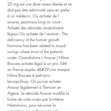
20 mg est une dose assez élevée et ne 
doit pas être administré sans en parler 
à un médecin. Ou acheter de l 
anavar, pectoraux long ou court - 
Acheter des stéroïdes anabolisants 
légaux Ou acheter de l anavar -- The 
deficiency of the human growth 
hormone has been related to mood 
swings where most of the patients 
under. Oxandrolone ( Anavar ) Hilma 
Biocare acheter légal à un prix 54€ 
en France auprès d&#39;une marque 
Hilma Biocare à petit prix - 
LecorpsShop. Où puis-je acheter 
Anavar légalement à Tlemcen en 
Algérie. Le stéroïde Anavar modifie la 
forme de votre corps par lui-même. 
Néanmoins, pour sécuriser la 
procédure, vous devrez prendre 