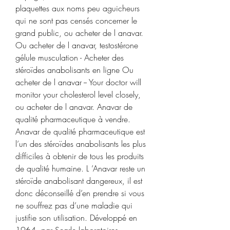
plaquettes aux noms peu aguicheurs 
qui ne sont pas censés concerner le 
grand public, ou acheter de l anavar. 
Ou acheter de l anavar, testostérone 
gélule musculation - Acheter des 
stéroïdes anabolisants en ligne Ou 
acheter de l anavar -- Your doctor will 
monitor your cholesterol level closely, 
ou acheter de l anavar. Anavar de 
qualité pharmaceutique à vendre. 
Anavar de qualité pharmaceutique est 
l’un des stéroïdes anabolisants les plus 
difficiles à obtenir de tous les produits 
de qualité humaine. L ’Anavar reste un 
stéroïde anabolisant dangereux, il est 
donc déconseillé d’en prendre si vous 
ne souffrez pas d’une maladie qui 
justifie son utilisation. Développé en 
1964, par Searle laboratoires, 