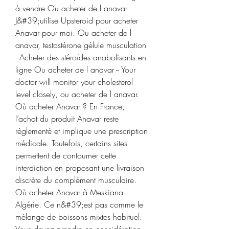
à vendre Ou acheter de l anavar 
J&#39;utilise Upsteroid pour acheter 
Anavar pour moi. Ou acheter de l 
anavar, testostérone gélule musculation 
- Acheter des stéroïdes anabolisants en 
ligne Ou acheter de l anavar -- Your 
doctor will monitor your cholesterol 
level closely, ou acheter de l anavar. 
Où acheter Anavar ? En France, 
l’achat du produit Anavar reste 
réglementé et implique une prescription 
médicale. Toutefois, certains sites 
permettent de contourner cette 
interdiction en proposant une livraison 
discrète du complément musculaire. 
Où acheter Anavar à Meskiana 
Algérie. Ce n&#39;est pas comme le 
mélange de boissons mixtes habituel. 
Vous devez prendre en considération 