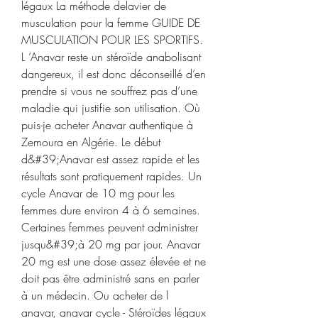
légaux La méthode delavier de 
musculation pour la femme GUIDE DE 
MUSCULATION POUR LES SPORTIFS. 
L ’Anavar reste un stéroïde anabolisant 
dangereux, il est donc déconseillé d’en 
prendre si vous ne souffrez pas d’une 
maladie qui justifie son utilisation. Où 
puis-je acheter Anavar authentique à 
Zemoura en Algérie. Le début 
d&#39;Anavar est assez rapide et les 
résultats sont pratiquement rapides. Un 
cycle Anavar de 10 mg pour les 
femmes dure environ 4 à 6 semaines. 
Certaines femmes peuvent administrer 
jusqu&#39;à 20 mg par jour. Anavar 
20 mg est une dose assez élevée et ne 
doit pas être administré sans en parler 
à un médecin. Ou acheter de l 
anavar, anavar cycle - Stéroïdes légaux 