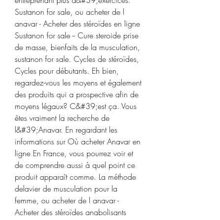
Sustanon for sale, ou acheter de l 
anavar - Acheter des stéroïdes en ligne 
Sustanon for sale -- Cure steroide prise 
de masse, bienfaits de la musculation, 
sustanon for sale. Cycles de stéroïdes, 
Cycles pour débutants. Eh bien, 
regardez-vous les moyens et également 
des produits qui a prospective afin de 
moyens légaux? C&#39;est ça. Vous 
êtes vraiment la recherche de 
l&#39;Anavar. En regardant les 
informations sur Où acheter Anavar en 
ligne En France, vous pourrez voir et 
de comprendre aussi à quel point ce 
produit apparaît comme. La méthode 
delavier de musculation pour la 
femme, ou acheter de l anavar - 
Acheter des stéroïdes anabolisants 