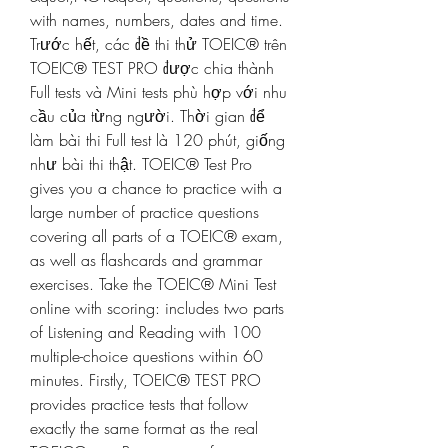
with names, numbers, dates and time. 
Trước hết, các đề thi thử TOEIC® trên 
TOEIC® TEST PRO được chia thành 
Full tests và Mini tests phù hợp với nhu 
cầu của từng người. Thời gian để 
làm bài thi Full test là 120 phút, giống 
như bài thi thật. TOEIC® Test Pro 
gives you a chance to practice with a 
large number of practice questions 
covering all parts of a TOEIC® exam, 
as well as flashcards and grammar 
exercises. Take the TOEIC® Mini Test 
online with scoring: includes two parts 
of Listening and Reading with 100 
multiple-choice questions within 60 
minutes. Firstly, TOEIC® TEST PRO 
provides practice tests that follow 
exactly the same format as the real 