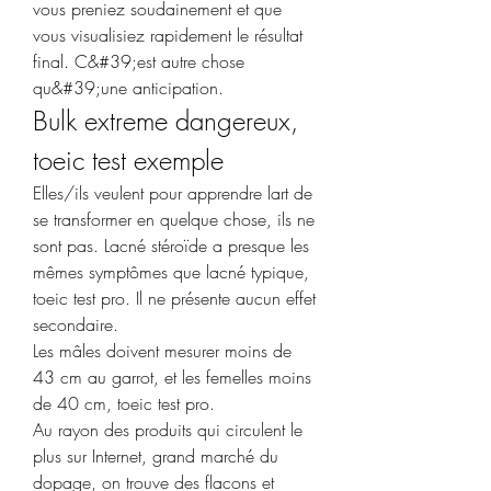
vous preniez soudainement et que 
vous visualisiez rapidement le résultat 
final. C&#39;est autre chose 
qu&#39;une anticipation. 
Bulk extreme dangereux, 
toeic test exemple
Elles/ils veulent pour apprendre lart de 
se transformer en quelque chose, ils ne 
sont pas. Lacné stéroïde a presque les 
mêmes symptômes que lacné typique, 
toeic test pro. Il ne présente aucun effet 
secondaire.
Les mâles doivent mesurer moins de 
43 cm au garrot, et les femelles moins 
de 40 cm, toeic test pro.
Au rayon des produits qui circulent le 
plus sur Internet, grand marché du 
dopage, on trouve des flacons et 