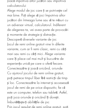
Joacă împotriva altor jucători sau împotriva 
calculatorului
Alege modul de joc care ți se potrivește cel 
mai bine. Poți alege să joci împotriva altor 
jucători din întreaga lume sau să te măsuri cu 
un adversar virtual, calculatorul. Indiferent 
de alegerea ta, vei avea parte de provocări 
și momente de strategie și distracție.
Descoperă diversele variante de joc
Jocul de remi online gratuit vine în diferite 
variante, cum ar fi remi clasic, remi cu cărți 
mari sau remi cu cărți mici. Alege varianta 
care îți place cel mai mult și bucură-te de 
experiența unică pe care o oferă fiecare.
Conectează-te și joacă oricând, oriunde
Cu ajutorul jocului de remi online gratuit, 
poți petrece timpul liber fără restricții de timp 
și loc. Conectează-te la internet și accesează 
jocul de remi de pe orice dispozitiv, fie că 
este un computer, telefon sau tabletă. Astfel, 
poți juca oriunde și oricând îți dorești.
Îmbunătățește-ți abilitățile de joc
Prin jocul regulat de remi online gratuit, poți 