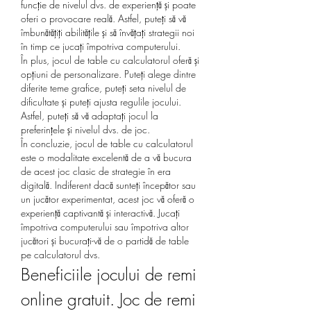
funcție de nivelul dvs. de experiență și poate 
oferi o provocare reală. Astfel, puteți să vă 
îmbunătățiți abilitățile și să învățați strategii noi 
în timp ce jucați împotriva computerului.
În plus, jocul de table cu calculatorul oferă și 
opțiuni de personalizare. Puteți alege dintre 
diferite teme grafice, puteți seta nivelul de 
dificultate și puteți ajusta regulile jocului. 
Astfel, puteți să vă adaptați jocul la 
preferințele și nivelul dvs. de joc.
În concluzie, jocul de table cu calculatorul 
este o modalitate excelentă de a vă bucura 
de acest joc clasic de strategie în era 
digitală. Indiferent dacă sunteți începător sau 
un jucător experimentat, acest joc vă oferă o 
experiență captivantă și interactivă. Jucați 
împotriva computerului sau împotriva altor 
jucători și bucurați-vă de o partidă de table 
pe calculatorul dvs.
Beneficiile jocului de remi 
online gratuit. Joc de remi 