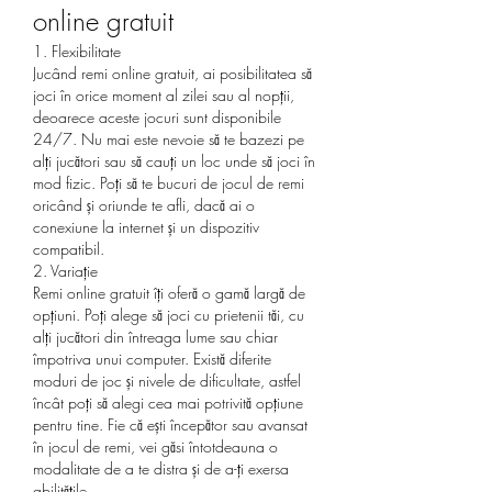
online gratuit
1. Flexibilitate
Jucând remi online gratuit, ai posibilitatea să 
joci în orice moment al zilei sau al nopții, 
deoarece aceste jocuri sunt disponibile 
24/7. Nu mai este nevoie să te bazezi pe 
alți jucători sau să cauți un loc unde să joci în 
mod fizic. Poți să te bucuri de jocul de remi 
oricând și oriunde te afli, dacă ai o 
conexiune la internet și un dispozitiv 
compatibil.
2. Variație
Remi online gratuit îți oferă o gamă largă de 
opțiuni. Poți alege să joci cu prietenii tăi, cu 
alți jucători din întreaga lume sau chiar 
împotriva unui computer. Există diferite 
moduri de joc și nivele de dificultate, astfel 
încât poți să alegi cea mai potrivită opțiune 
pentru tine. Fie că ești începător sau avansat 
în jocul de remi, vei găsi întotdeauna o 
modalitate de a te distra și de a-ți exersa 
abilitățile.