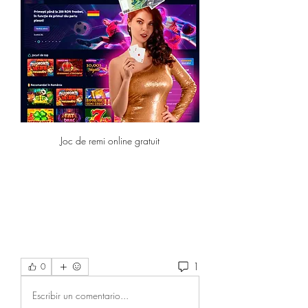
Joc de remi online gratuit
1
0
Escribir un comentario...