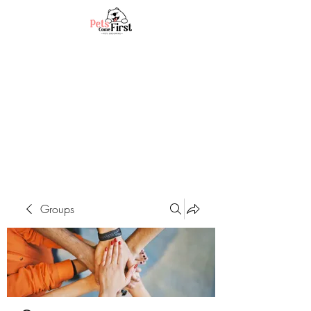
Groups