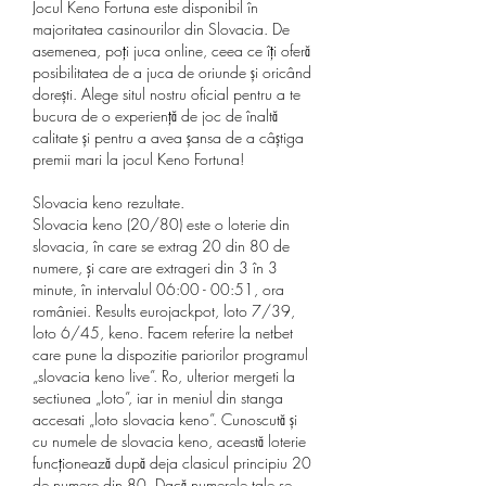
Jocul Keno Fortuna este disponibil în 
majoritatea casinourilor din Slovacia. De 
asemenea, poți juca online, ceea ce îți oferă 
posibilitatea de a juca de oriunde și oricând 
dorești. Alege situl nostru oficial pentru a te 
bucura de o experiență de joc de înaltă 
calitate și pentru a avea șansa de a câștiga 
premii mari la jocul Keno Fortuna!
Slovacia keno rezultate.
Slovacia keno (20/80) este o loterie din 
slovacia, în care se extrag 20 din 80 de 
numere, şi care are extrageri din 3 în 3 
minute, în intervalul 06:00 - 00:51, ora 
româniei. Results eurojackpot, loto 7/39, 
loto 6/45, keno. Facem referire la netbet 
care pune la dispozitie pariorilor programul 
„slovacia keno live”. Ro, ulterior mergeti la 
sectiunea „loto”, iar in meniul din stanga 
accesati „loto slovacia keno”. Cunoscută și 
cu numele de slovacia keno, această loterie 
funcționează după deja clasicul principiu 20 
de numere din 80. Dacă numerele tale se 