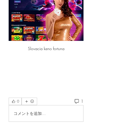
Slovacia keno fortuna
1
0
コメントを追加…