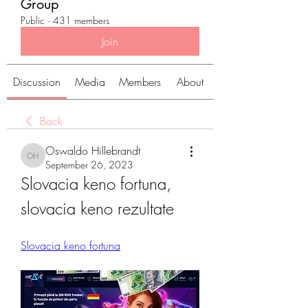
Group
Public
·
431 members
Join
Discussion
Media
Members
About
Back
Oswaldo Hillebrandt
Oswaldo Hillebrandt
September 26, 2023
Slovacia keno fortuna, 
slovacia keno rezultate
Slovacia keno fortuna