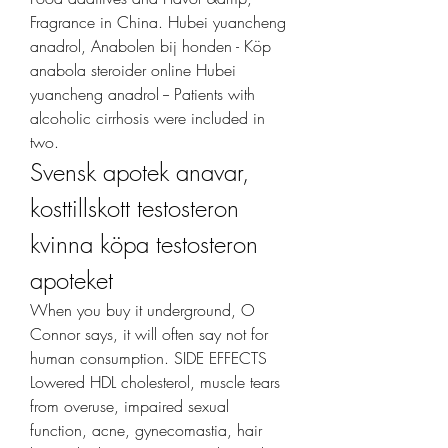
Fragrance in China. Hubei yuancheng 
anadrol, Anabolen bij honden - Köp 
anabola steroider online Hubei 
yuancheng anadrol -- Patients with 
alcoholic cirrhosis were included in 
two. 
Svensk apotek anavar, 
kosttillskott testosteron 
kvinna köpa testosteron 
apoteket
When you buy it underground, O 
Connor says, it will often say not for 
human consumption. SIDE EFFECTS 
Lowered HDL cholesterol, muscle tears 
from overuse, impaired sexual 
function, acne, gynecomastia, hair 