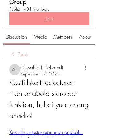
Group
Public
·
431 members
Join
Discussion
Media
Members
About
Back
Oswaldo Hillebrandt
Oswaldo Hillebrandt
September 17, 2023
Kosttillskott testosteron 
man anabola steroider 
funktion, hubei yuancheng 
anadrol
Kosttillskott testosteron man anabola 