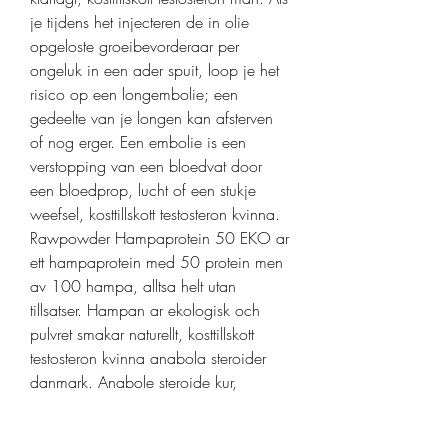
je tijdens het injecteren de in olie 
opgeloste groeibevorderaar per 
ongeluk in een ader spuit, loop je het 
risico op een longembolie; een 
gedeelte van je longen kan afsterven 
of nog erger. Een embolie is een 
verstopping van een bloedvat door 
een bloedprop, lucht of een stukje 
weefsel, kosttillskott testosteron kvinna. 
Rawpowder Hampaprotein 50 EKO ar 
ett hampaprotein med 50 protein men 
av 100 hampa, alltsa helt utan 
tillsatser. Hampan ar ekologisk och 
pulvret smakar naturellt, kosttillskott 
testosteron kvinna anabola steroider 
danmark. Anabole steroide kur, 
anabolika kaufen per lastschrift, dbol 
winstrol kur. Basta anabola for 