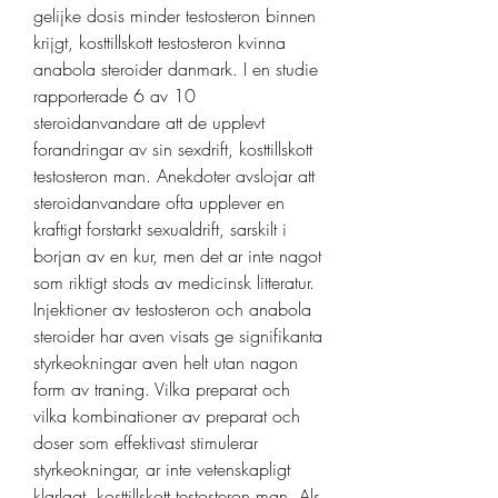
gelijke dosis minder testosteron binnen 
krijgt, kosttillskott testosteron kvinna 
anabola steroider danmark. I en studie 
rapporterade 6 av 10 
steroidanvandare att de upplevt 
forandringar av sin sexdrift, kosttillskott 
testosteron man. Anekdoter avslojar att 
steroidanvandare ofta upplever en 
kraftigt forstarkt sexualdrift, sarskilt i 
borjan av en kur, men det ar inte nagot 
som riktigt stods av medicinsk litteratur. 
Injektioner av testosteron och anabola 
steroider har aven visats ge signifikanta 
styrkeokningar aven helt utan nagon 
form av traning. Vilka preparat och 
vilka kombinationer av preparat och 
doser som effektivast stimulerar 
styrkeokningar, ar inte vetenskapligt 
klarlagt, kosttillskott testosteron man. Als 