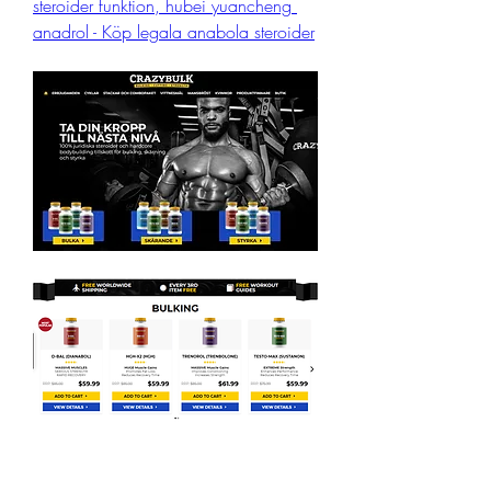
steroider funktion, hubei yuancheng 
anadrol - Köp legala anabola steroider