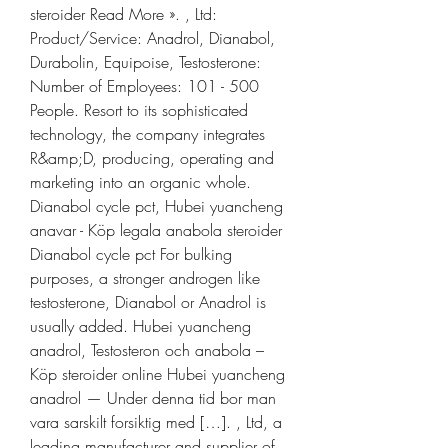
steroider Read More ». , Ltd: 
Product/Service: Anadrol, Dianabol, 
Durabolin, Equipoise, Testosterone: 
Number of Employees: 101 - 500 
People. Resort to its sophisticated 
technology, the company integrates 
R&amp;D, producing, operating and 
marketing into an organic whole. 
Dianabol cycle pct, Hubei yuancheng 
anavar - Köp legala anabola steroider 
Dianabol cycle pct For bulking 
purposes, a stronger androgen like 
testosterone, Dianabol or Anadrol is 
usually added. Hubei yuancheng 
anadrol, Testosteron och anabola – 
Köp steroider online Hubei yuancheng 
anadrol — Under denna tid bor man 
vara sarskilt forsiktig med […]. , Ltd, a 
leading manufacturer and supplier of 