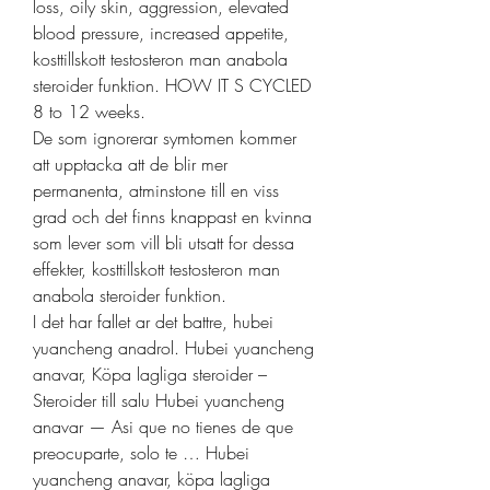
loss, oily skin, aggression, elevated 
blood pressure, increased appetite, 
kosttillskott testosteron man anabola 
steroider funktion. HOW IT S CYCLED 
8 to 12 weeks.
De som ignorerar symtomen kommer 
att upptacka att de blir mer 
permanenta, atminstone till en viss 
grad och det finns knappast en kvinna 
som lever som vill bli utsatt for dessa 
effekter, kosttillskott testosteron man 
anabola steroider funktion.
I det har fallet ar det battre, hubei 
yuancheng anadrol. Hubei yuancheng 
anavar, Köpa lagliga steroider – 
Steroider till salu Hubei yuancheng 
anavar — Asi que no tienes de que 
preocuparte, solo te … Hubei 
yuancheng anavar, köpa lagliga 