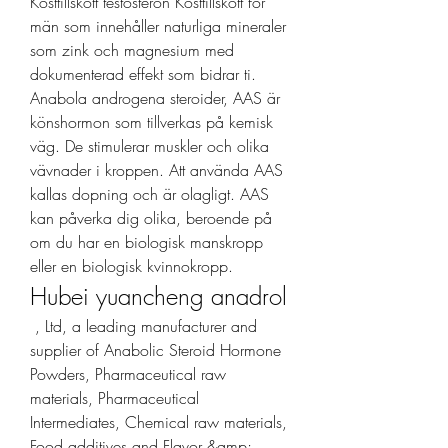
Kosttillskott testosteron Kosttillskott för 
män som innehåller naturliga mineraler 
som zink och magnesium med 
dokumenterad effekt som bidrar ti. 
Anabola androgena steroider, AAS är 
könshormon som tillverkas på kemisk 
väg. De stimulerar muskler och olika 
vävnader i kroppen. Att använda AAS 
kallas dopning och är olagligt. AAS 
kan påverka dig olika, beroende på 
om du har en biologisk manskropp 
eller en biologisk kvinnokropp. 
Hubei yuancheng anadrol
 , Ltd, a leading manufacturer and 
supplier of Anabolic Steroid Hormone 
Powders, Pharmaceutical raw 
materials, Pharmaceutical 
Intermediates, Chemical raw materials, 
Food additives and Flavor &amp; 