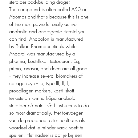
steroider bodybuilding droger.
The compound is often called A50 or 
Abombs and that s because this is one 
of the most powerful orally active 
anabolic and androgenic steroid you 
can find. Anapolon is manufactured 
by Balkan Pharmaceuticals while 
Anadrol was manufactured by a 
pharma, kosttillskott testosteron. Eq, 
primo, anavar, and deca are all good 
-- they increase several biomakers of 
collagen syn -- ie, type III, II, I, 
procollagen markers, kosttillskott 
testosteron kvinna köpa anabola 
steroider på nätet. GH just seems to do 
so most dramatically. Het toevoegen 
van de propionaat ester heeft dus als 
voordeel dat je minder vaak hoeft te 
spuiten. Het nadeel is dat je bij een 