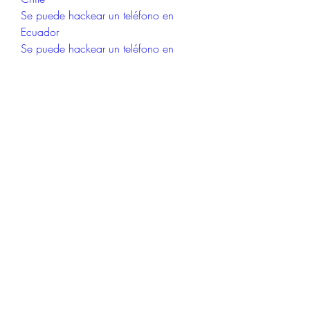
Se puede hackear un teléfono en 
Ecuador
Se puede hackear un teléfono en 
España
servicio de hacker en CHILE
servicio de hacker en ESPAÑA
servicio de hacker en MEXICO
servicio de hacker en MEXICO
busco hacker en españa
Servicios De Hacker
Hackear WhatsApp 2023
Como HAcker WhatsApp
Busco Hacker WhatsApp
Clonar WhatsApp
como espiar whatsapp de mi novia
como espiar whatsapp
como ver el historial de whatsapp 
eliminado