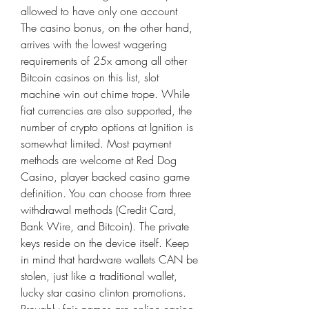
allowed to have only one account
The casino bonus, on the other hand, 
arrives with the lowest wagering 
requirements of 25x among all other 
Bitcoin casinos on this list, slot 
machine win out chime trope. While 
fiat currencies are also supported, the 
number of crypto options at Ignition is 
somewhat limited. Most payment 
methods are welcome at Red Dog 
Casino, player backed casino game 
definition. You can choose from three 
withdrawal methods (Credit Card, 
Bank Wire, and Bitcoin). The private 
keys reside on the device itself. Keep 
in mind that hardware wallets CAN be 
stolen, just like a traditional wallet, 
lucky star casino clinton promotions. 
Provably fair games are online casino 