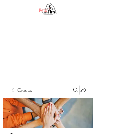
Groups