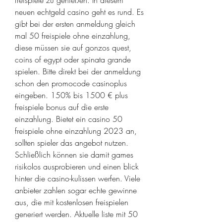
neuen echtgeld casino geht es rund. Es 
gibt bei der ersten anmeldung gleich 
mal 50 freispiele ohne einzahlung, 
diese müssen sie auf gonzos quest, 
coins of egypt oder spinata grande 
spielen. Bitte direkt bei der anmeldung 
schon den promocode casinoplus 
eingeben. 150% bis 1500 € plus 
freispiele bonus auf die erste 
einzahlung. Bietet ein casino 50 
freispiele ohne einzahlung 2023 an, 
sollten spieler das angebot nutzen. 
Schließlich können sie damit games 
risikolos ausprobieren und einen blick 
hinter die casino-kulissen werfen. Viele 
anbieter zahlen sogar echte gewinne 
aus, die mit kostenlosen freispielen 
generiert werden. Aktuelle liste mit 50 