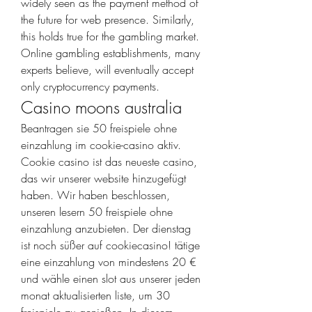
widely seen as the payment method of 
the future for web presence. Similarly, 
this holds true for the gambling market. 
Online gambling establishments, many 
experts believe, will eventually accept 
only cryptocurrency payments.
Casino moons australia
Beantragen sie 50 freispiele ohne 
einzahlung im cookie-casino aktiv. 
Cookie casino ist das neueste casino, 
das wir unserer website hinzugefügt 
haben. Wir haben beschlossen, 
unseren lesern 50 freispiele ohne 
einzahlung anzubieten. Der dienstag 
ist noch süßer auf cookiecasino! tätige 
eine einzahlung von mindestens 20 € 
und wähle einen slot aus unserer jeden 
monat aktualisierten liste, um 30 
freispiele zu genießen. In diesem 