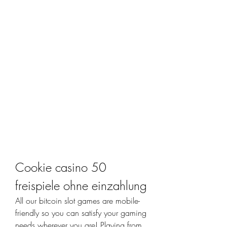
Cookie casino 50 
freispiele ohne einzahlung
All our bitcoin slot games are mobile-
friendly so you can satisfy your gaming 
needs wherever you are! Playing from 