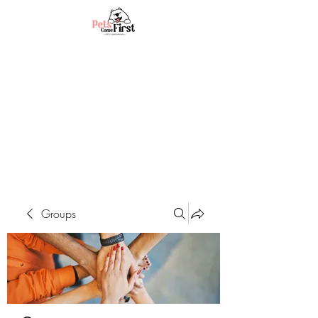
Groups