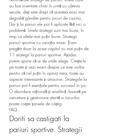
au fost inventate chiar în urmă cu câteva 
secole, deși este drept că acestea erau mai 
degrabă gândite pentru jocuri de cazino. 
Dar și la pariuri ele pot fi aplicate fără nici o 
problemă. Unele strategii sunt mai bune, în 
timp ce altele mai puțin bune. Strategii 
pariuri sportive cu variația mizei. Ți-am 
pregătit doar la acest capitol nu mai puțin de 
11 strategii la pariuri sportive. Așadar, 
putem spune că ai de unde alege. Citește-le 
pe toate și vezi exact despre ce este vorba 
pentru că cel puțin în opinia mea, toate au 
aspecte interesante și atractive. Strategiile la 
pariuri pot fi esențiale pentru succesul în joc. 
O abordare rațională și analitică, bazată pe 
cercetare și gestionare atentă a riscurilor, 
poate crește șansele de câștig. 
FAQ.
Doriti sa castigati la 
pariuri sportive. Strategii 