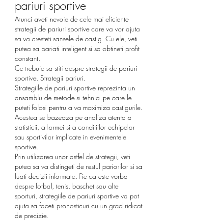
pariuri sportive
Atunci aveti nevoie de cele mai eficiente 
strategii de pariuri sportive care va vor ajuta 
sa va cresteti sansele de castig. Cu ele, veti 
putea sa pariati inteligent si sa obtineti profit 
constant.
Ce trebuie sa stiti despre strategii de pariuri 
sportive. Strategii pariuri.
Strategiile de pariuri sportive reprezinta un 
ansamblu de metode si tehnici pe care le 
puteti folosi pentru a va maximiza castigurile. 
Acestea se bazeaza pe analiza atenta a 
statisticii, a formei si a conditiilor echipelor 
sau sportivilor implicate in evenimentele 
sportive.
Prin utilizarea unor astfel de strategii, veti 
putea sa va distingeti de restul pariorilor si sa 
luati decizii informate. Fie ca este vorba 
despre fotbal, tenis, baschet sau alte 
sporturi, strategiile de pariuri sportive va pot 
ajuta sa faceti pronosticuri cu un grad ridicat 
de precizie.