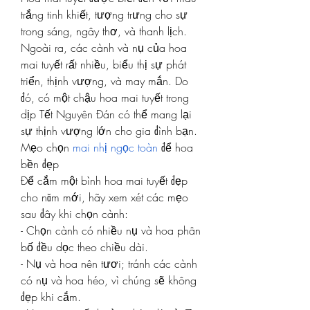
trắng tinh khiết, tượng trưng cho sự 
trong sáng, ngây thơ, và thanh lịch. 
Ngoài ra, các cành và nụ của hoa 
mai tuyết rất nhiều, biểu thị sự phát 
triển, thịnh vượng, và may mắn. Do 
đó, có một chậu hoa mai tuyết trong 
dịp Tết Nguyên Đán có thể mang lại 
sự thịnh vượng lớn cho gia đình bạn.
Mẹo chọn 
mai nhị ngọc toàn
 để hoa 
bền đẹp
Để cắm một bình hoa mai tuyết đẹp 
cho năm mới, hãy xem xét các mẹo 
sau đây khi chọn cành:
- Chọn cành có nhiều nụ và hoa phân 
bố đều dọc theo chiều dài.
- Nụ và hoa nên tươi; tránh các cành 
có nụ và hoa héo, vì chúng sẽ không 
đẹp khi cắm.