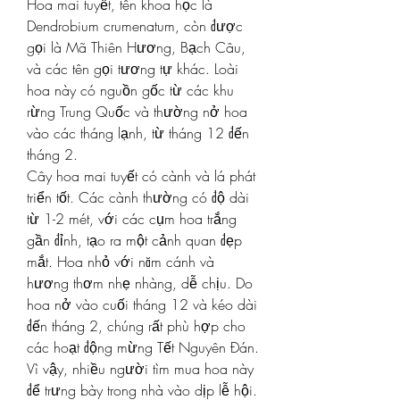
Hoa mai tuyết, tên khoa học là 
Dendrobium crumenatum, còn được 
gọi là Mã Thiên Hương, Bạch Câu, 
và các tên gọi tương tự khác. Loài 
hoa này có nguồn gốc từ các khu 
rừng Trung Quốc và thường nở hoa 
vào các tháng lạnh, từ tháng 12 đến 
tháng 2.
Cây hoa mai tuyết có cành và lá phát 
triển tốt. Các cành thường có độ dài 
từ 1-2 mét, với các cụm hoa trắng 
gần đỉnh, tạo ra một cảnh quan đẹp 
mắt. Hoa nhỏ với năm cánh và 
hương thơm nhẹ nhàng, dễ chịu. Do 
hoa nở vào cuối tháng 12 và kéo dài 
đến tháng 2, chúng rất phù hợp cho 
các hoạt động mừng Tết Nguyên Đán. 
Vì vậy, nhiều người tìm mua hoa này 
để trưng bày trong nhà vào dịp lễ hội.