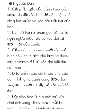
Tết Nguyên Đán
1. Cắt phần gốc của cành theo góc 
trước khi đặt vào bình để cải thiện khả 
năng hút nước và kéo dài tuổi thọ của 
hoa.
2. Bạn có thể đốt phần gốc đã cắt để 
ngăn ngừa mục rữa và kéo dài sự 
tươi mới của cành.
3. Cắm cành hoa mai tuyết vào một 
bình có kích thước phù hợp và thêm 
một ít vitamin B1 để kéo dài tuổi thọ 
của hoa.
4. Điều chỉnh các cành sao cho các 
cành thẳng và cành cong được đan 
xen, tạo ra một sự sắp xếp đẹp và độc 
đáo.
5. Đặt bình hoa ở nơi mát mẻ với 
chút ánh sáng. Thay nước mỗi ba 
ngày, và sử dụng bình xịt để phun 