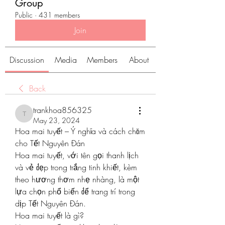
Group
Public
·
431 members
Join
Discussion
Media
Members
About
Back
trankhoa856325
trankhoa856325
May 23, 2024
Hoa mai tuyết – Ý nghĩa và cách chăm 
cho Tết Nguyên Đán
Hoa mai tuyết, với tên gọi thanh lịch 
và vẻ đẹp trong trắng tinh khiết, kèm 
theo hương thơm nhẹ nhàng, là một 
lựa chọn phổ biến để trang trí trong 
dịp Tết Nguyên Đán.
Hoa mai tuyết là gì?