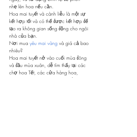
nhẹ lên hoa nếu cần.
Hoa mai tuyết và cành liễu là một sự 
kết hợp tốt và có thể được kết hợp để 
tạo ra không gian sống động cho ngôi 
nhà của bạn.
Nơi mua 
yêu mai vàng
 và giá cả bao 
nhiêu?
Hoa mai tuyết nở vào cuối mùa đông 
và đầu mùa xuân, dễ tìm thấy tại các 
chợ hoa Tết, các cửa hàng hoa, 
hoặc trên các nền tảng mua sắm trực 
tuyến như Lazada và Shopee.
Hoa mai tuyết, với vẻ đẹp trong trẻo 
và ý nghĩa sâu sắc, là một lựa chọn 
tuyệt vời để tô điểm cho ngôi nhà 
trong dịp Tết Nguyên Đán. Không chỉ 
mang đến không khí tươi mới và sự 
thanh lịch, hoa mai tuyết còn là biểu 