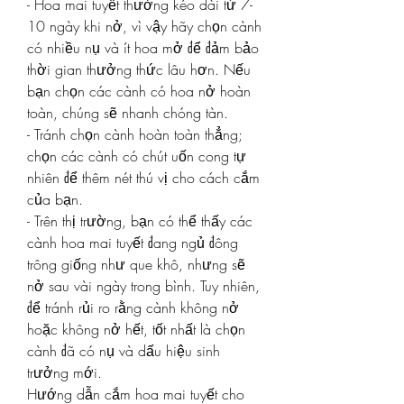
- Hoa mai tuyết thường kéo dài từ 7-
10 ngày khi nở, vì vậy hãy chọn cành 
có nhiều nụ và ít hoa mở để đảm bảo 
thời gian thưởng thức lâu hơn. Nếu 
bạn chọn các cành có hoa nở hoàn 
toàn, chúng sẽ nhanh chóng tàn.
- Tránh chọn cành hoàn toàn thẳng; 
chọn các cành có chút uốn cong tự 
nhiên để thêm nét thú vị cho cách cắm 
của bạn.
- Trên thị trường, bạn có thể thấy các 
cành hoa mai tuyết đang ngủ đông 
trông giống như que khô, nhưng sẽ 
nở sau vài ngày trong bình. Tuy nhiên, 
để tránh rủi ro rằng cành không nở 
hoặc không nở hết, tốt nhất là chọn 
cành đã có nụ và dấu hiệu sinh 
trưởng mới.
Hướng dẫn cắm hoa mai tuyết cho 