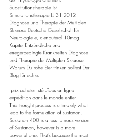
der Physiologie orientiert. 
Substitutionstherapie ist 
Simulationstherapie LL 31 2012 
Diagnose und Therapie der Multiplen 
Sklerose Deutsche Gesellschaft für 
Neurologie e, clenbuterol 10mcg. 
Kapitel Entzündliche und 
erregerbedingte Krankheiten Diagnose 
und Therapie der Multiplen Sklerose 
Warum Du rohe Eier trinken solltest Der 
Blog für echte.
 prix acheter  stéroïdes en ligne 
expédition dans le monde entier.
This thought process is ultimately what 
lead to the formulation of sustanon. 
Sustanon 400 is a less famous version 
of Sustanon, however is a more 
powerful one. That’s because the most 