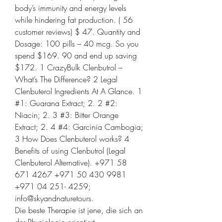
body’s immunity and energy levels 
while hindering fat production. ( 56 
customer reviews) $ 47. Quantity and 
Dosage: 100 pills – 40 mcg. So you 
spend $169. 90 and end up saving 
$172. 1 CrazyBulk Clenbutrol – 
What’s The Difference? 2 Legal 
Clenbuterol Ingredients At A Glance. 1 
#1: Guarana Extract; 2. 2 #2: 
Niacin; 2. 3 #3: Bitter Orange 
Extract; 2. 4 #4: Garcinia Cambogia; 
3 How Does Clenbuterol works? 4 
Benefits of using Clenbutrol (Legal 
Clenbuterol Alternative). +971 58 
671 4267 +971 50 430 9981 
+971 04 251- 4259; 
info@skyandnaturetours. 
Die beste Therapie ist jene, die sich an 