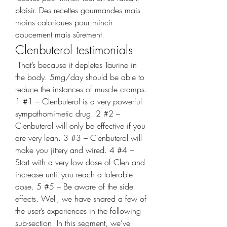
plaisir. Des recettes gourmandes mais 
moins caloriques pour mincir 
doucement mais sûrement. 
Clenbuterol testimonials
 That’s because it depletes Taurine in 
the body. 5mg/day should be able to 
reduce the instances of muscle cramps. 
1 #1 – Clenbuterol is a very powerful 
sympathomimetic drug. 2 #2 – 
Clenbuterol will only be effective if you 
are very lean. 3 #3 – Clenbuterol will 
make you jittery and wired. 4 #4 – 
Start with a very low dose of Clen and 
increase until you reach a tolerable 
dose. 5 #5 – Be aware of the side 
effects. Well, we have shared a few of 
the user’s experiences in the following 
sub-section. In this segment, we’ve 