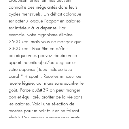
produisent et les femmes peuvent 
connaître des irrégularités dans leurs 
cycles menstruels. Un déficit calorique 
est obtenu lorsque l’apport en calories 
est inférieur à la dépense. Par 
exemple, votre organisme élimine 
2500 kcal mais vous ne mangez que 
2300 kcal. Pour être en déficit 
calorique vous pouvez réduire votre 
apport (nourriture) et/ou augmenter 
votre dépense ( taux métabolique 
basal * + sport ). Recettes minceur ou 
recette légère, oui mais sans sacrifier le 
goût. Parce qu&#39;on peut manger 
bon et équilibré, profiter de la vie sans 
les calories. Voici une sélection de 
recettes pour mincir tout en se faisant 
plaisir. Des recettes gourmandes mais 
moins caloriques pour mincir 