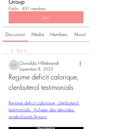
Group
Public
·
431 members
Join
Discussion
Media
Members
About
Back
Oswaldo Hillebrandt
Oswaldo Hillebrandt
September 8, 2023
Regime deficit calorique, 
clenbuterol testimonials
Regime deficit calorique, clenbuterol 
testimonials - Acheter des stéroïdes 
anabolisants légaux