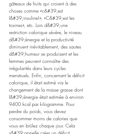
gâteaux de fruits qui croient à des 
choses comme «c&#39;est 
l&#39;insuline!», «C&#39;est les 
toxines», etc. Lors d&#39;une 
restriction calorique sévère, le niveau 
d&#39;énergie et la productivité 
diminuent inévitablement, des sautes 
d&#39;humeur se produisent et les 
femmes peuvent connaître des 
irrégularités dans leurs cycles 
menstruels. Enfin, concernant le déficit 
calorique, il était estimé via le 
changement de la masse grasse dont 
l&#39;énergie était estimée à environ 
9400 kcal par kilogramme. Pour 
perdre du poids, vous devez 
consommer moins de calories que 
vous en brûlez chaque jour. Cela 
s&#39;appelle créer un déficit 