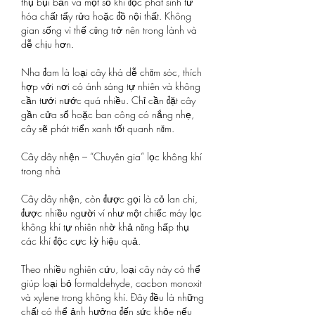
thụ bụi bẩn và một số khí độc phát sinh từ 
hóa chất tẩy rửa hoặc đồ nội thất. Không 
gian sống vì thế cũng trở nên trong lành và 
dễ chịu hơn.
Nha đam là loại cây khá dễ chăm sóc, thích 
hợp với nơi có ánh sáng tự nhiên và không 
cần tưới nước quá nhiều. Chỉ cần đặt cây 
gần cửa sổ hoặc ban công có nắng nhẹ, 
cây sẽ phát triển xanh tốt quanh năm.
Cây dây nhện – “Chuyên gia” lọc không khí 
trong nhà
Cây dây nhện, còn được gọi là cỏ lan chi, 
được nhiều người ví như một chiếc máy lọc 
không khí tự nhiên nhờ khả năng hấp thụ 
các khí độc cực kỳ hiệu quả.
Theo nhiều nghiên cứu, loại cây này có thể 
giúp loại bỏ formaldehyde, cacbon monoxit 
và xylene trong không khí. Đây đều là những 
chất có thể ảnh hưởng đến sức khỏe nếu 