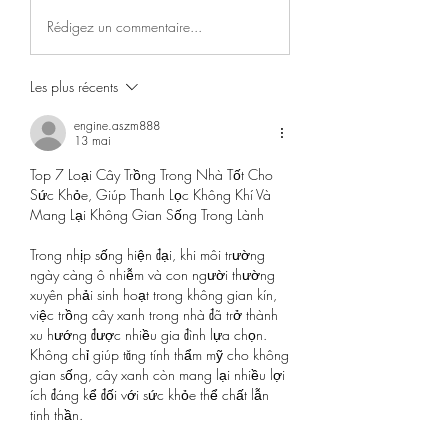
Rédigez un commentaire...
Les plus récents
engine.aszm888
13 mai
Top 7 Loại Cây Trồng Trong Nhà Tốt Cho 
Sức Khỏe, Giúp Thanh Lọc Không Khí Và 
Mang Lại Không Gian Sống Trong Lành
Trong nhịp sống hiện đại, khi môi trường 
ngày càng ô nhiễm và con người thường 
xuyên phải sinh hoạt trong không gian kín, 
việc trồng cây xanh trong nhà đã trở thành 
xu hướng được nhiều gia đình lựa chọn. 
Không chỉ giúp tăng tính thẩm mỹ cho không 
gian sống, cây xanh còn mang lại nhiều lợi 
ích đáng kể đối với sức khỏe thể chất lẫn 
tinh thần.