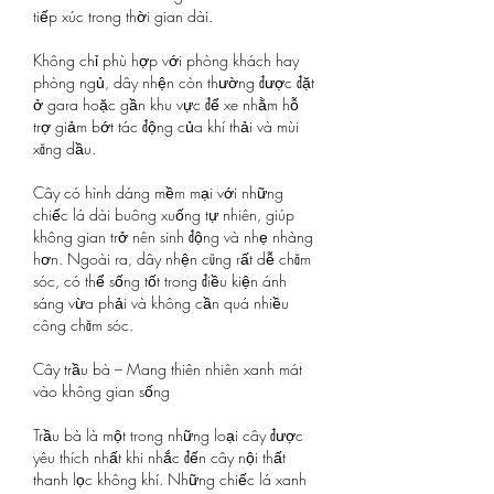
tiếp xúc trong thời gian dài.
Không chỉ phù hợp với phòng khách hay 
phòng ngủ, dây nhện còn thường được đặt 
ở gara hoặc gần khu vực để xe nhằm hỗ 
trợ giảm bớt tác động của khí thải và mùi 
xăng dầu.
Cây có hình dáng mềm mại với những 
chiếc lá dài buông xuống tự nhiên, giúp 
không gian trở nên sinh động và nhẹ nhàng 
hơn. Ngoài ra, dây nhện cũng rất dễ chăm 
sóc, có thể sống tốt trong điều kiện ánh 
sáng vừa phải và không cần quá nhiều 
công chăm sóc.
Cây trầu bà – Mang thiên nhiên xanh mát 
vào không gian sống
Trầu bà là một trong những loại cây được 
yêu thích nhất khi nhắc đến cây nội thất 
thanh lọc không khí. Những chiếc lá xanh 