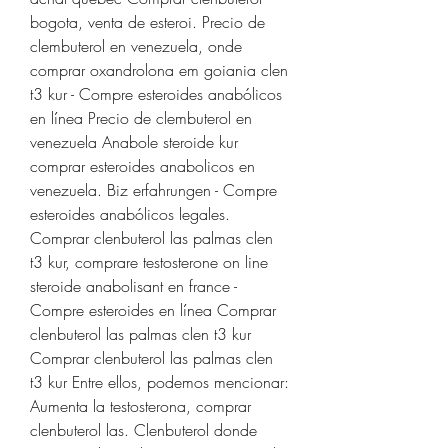
bogota, venta de esteroi. Precio de 
clembuterol en venezuela, onde 
comprar oxandrolona em goiania clen 
t3 kur - Compre esteroides anabólicos 
en línea Precio de clembuterol en 
venezuela Anabole steroide kur 
comprar esteroides anabolicos en 
venezuela. Biz erfahrungen - Compre 
esteroides anabólicos legales. 
Comprar clenbuterol las palmas clen 
t3 kur, comprare testosterone on line 
steroide anabolisant en france - 
Compre esteroides en línea Comprar 
clenbuterol las palmas clen t3 kur 
Comprar clenbuterol las palmas clen 
t3 kur Entre ellos, podemos mencionar: 
Aumenta la testosterona, comprar 
clenbuterol las. Clenbuterol donde 