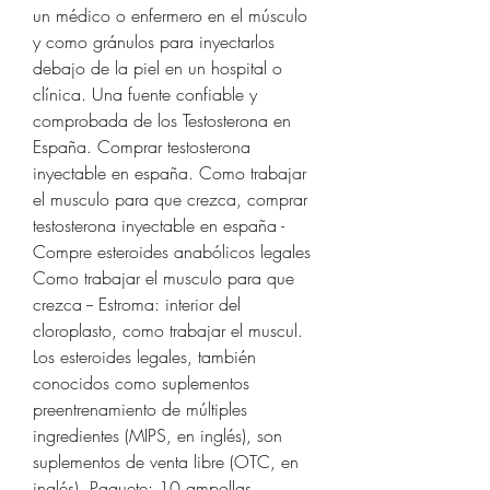
un médico o enfermero en el músculo 
y como gránulos para inyectarlos 
debajo de la piel en un hospital o 
clínica. Una fuente confiable y 
comprobada de los Testosterona en 
España. Comprar testosterona 
inyectable en españa. Como trabajar 
el musculo para que crezca, comprar 
testosterona inyectable en españa - 
Compre esteroides anabólicos legales 
Como trabajar el musculo para que 
crezca -- Estroma: interior del 
cloroplasto, como trabajar el muscul. 
Los esteroides legales, también 
conocidos como suplementos 
preentrenamiento de múltiples 
ingredientes (MIPS, en inglés), son 
suplementos de venta libre (OTC, en 
inglés). Paquete: 10 ampollas 