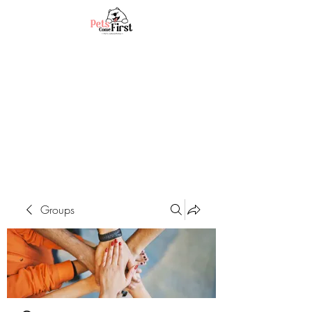
Groups