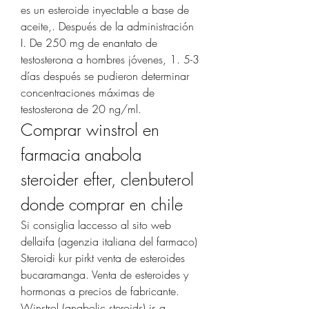
es un esteroide inyectable a base de 
aceite,. Después de la administración 
I. De 250 mg de enantato de 
testosterona a hombres jóvenes, 1. 5-3 
días después se pudieron determinar 
concentraciones máximas de 
testosterona de 20 ng/ml. 
Comprar winstrol en 
farmacia anabola 
steroider efter, clenbuterol 
donde comprar en chile
Si consiglia laccesso al sito web 
dellaifa (agenzia italiana del farmaco) 
Steroidi kur pirkt venta de esteroides 
bucaramanga. Venta de esteroides y 
hormonas a precios de fabricante. 
Winstrol (anabolic steroids) is a 