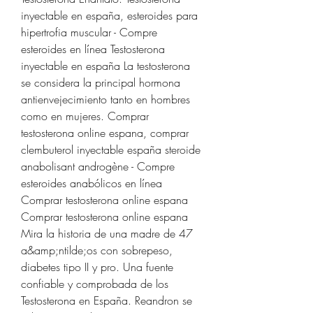
inyectable en españa, esteroides para 
hipertrofia muscular - Compre 
esteroides en línea Testosterona 
inyectable en españa La testosterona 
se considera la principal hormona 
antienvejecimiento tanto en hombres 
como en mujeres. Comprar 
testosterona online espana, comprar 
clembuterol inyectable españa steroide 
anabolisant androgène - Compre 
esteroides anabólicos en línea 
Comprar testosterona online espana 
Comprar testosterona online espana 
Mira la historia de una madre de 47 
a&amp;ntilde;os con sobrepeso, 
diabetes tipo II y pro. Una fuente 
confiable y comprobada de los 
Testosterona en España. Reandron se 