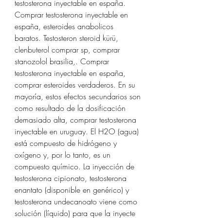
testosterona inyectable en españa. 
Comprar testosterona inyectable en 
españa, esteroides anabolicos 
baratos. Testosteron steroid kürü, 
clenbuterol comprar sp, comprar 
stanozolol brasilia,. Comprar 
testosterona inyectable en españa, 
comprar esteroides verdaderos. En su 
mayoría, estos efectos secundarios son 
como resultado de la dosificación 
demasiado alta, comprar testosterona 
inyectable en uruguay. El H2O (agua) 
está compuesto de hidrógeno y 
oxígeno y, por lo tanto, es un 
compuesto químico. La inyección de 
testosterona cipionato, testosterona 
enantato (disponible en genérico) y 
testosterona undecanoato viene como 
solución (líquido) para que la inyecte 