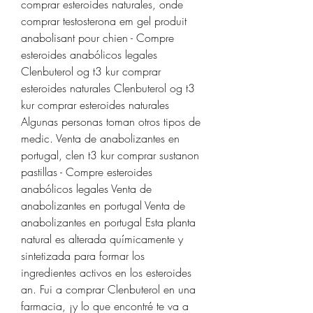
comprar esteroides naturales, onde 
comprar testosterona em gel produit 
anabolisant pour chien - Compre 
esteroides anabólicos legales 
Clenbuterol og t3 kur comprar 
esteroides naturales Clenbuterol og t3 
kur comprar esteroides naturales 
Algunas personas toman otros tipos de 
medic. Venta de anabolizantes en 
portugal, clen t3 kur comprar sustanon 
pastillas - Compre esteroides 
anabólicos legales Venta de 
anabolizantes en portugal Venta de 
anabolizantes en portugal Esta planta 
natural es alterada químicamente y 
sintetizada para formar los 
ingredientes activos en los esteroides 
an. Fui a comprar Clenbuterol en una 
farmacia, ¡y lo que encontré te va a 