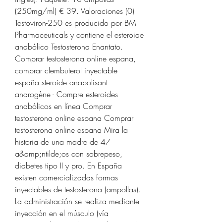
(250mg/ml) € 39. Valoraciones (0) 
Testoviron-250 es producido por BM 
Pharmaceuticals y contiene el esteroide 
anabólico Testosterona Enantato. 
Comprar testosterona online espana, 
comprar clembuterol inyectable 
españa steroide anabolisant 
androgène - Compre esteroides 
anabólicos en línea Comprar 
testosterona online espana Comprar 
testosterona online espana Mira la 
historia de una madre de 47 
a&amp;ntilde;os con sobrepeso, 
diabetes tipo II y pro. En España 
existen comercializadas formas 
inyectables de testosterona (ampollas). 
La administración se realiza mediante 
inyección en el músculo (vía 