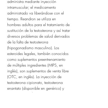
administra mediante inyección 
intramuscular; el medicamento 
administrado va liberándose con el 
tiempo. Reandron se utiliza en 
hombres adultos para el tratamiento de 
sustitución de la testosterona y así tratar 
diversos problemas de salud derivados 
de la falta de testosterona 
(hipogonadismo masculino). Los 
esteroides legales, también conocidos 
como suplementos preentrenamiento 
de múltiples ingredientes (MIPS, en 
inglés), son suplementos de venta libre 
(OTC, en inglés). La inyección de 
testosterona cipionato, testosterona 
enantato (disponible en genérico) y 
testosterona undecanoato viene como 
solución (líquido) para que la inyecte 
un médico o enfermero en el músculo 