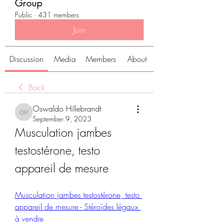
Group
Public
·
431 members
Join
Discussion
Media
Members
About
Back
Oswaldo Hillebrandt
Oswaldo Hillebrandt
September 9, 2023
Musculation jambes 
testostérone, testo 
appareil de mesure
Musculation jambes testostérone, testo 
appareil de mesure - Stéroïdes légaux 
à vendre