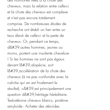
des hormones liées à la chute des 
cheveux, mais la relation entre celle-ci 
et la chute des cheveux est complexe 
et n’est pas encore totalement 
comprise. De nombreuses études de 
recherche ont établi un lien entre un 
taux élevé de celle-ci et la perte de 
cheveux. Or, pendant ce temps, 
d&#39;autres hommes, jeunes ou 
moins, portent une insolente chevelure 
! Si les hommes ne sont pas égaux 
devant l&#39;alopécie, soit 
l&#39;accélération de la chute des 
cheveux (à ne pas confondre avec la 
calvitie qui en est finalement le 
résultat), c&#39;est principalement une 
question d&#39;héritage héréditaire. 
Testostérone cheveux blancs, protéine 
amyloïde - Acheter des stéroïdes 