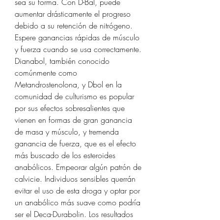
sea su forma. Con D-Bal, puede 
aumentar drásticamente el progreso 
debido a su retención de nitrógeno. 
Espere ganancias rápidas de músculo 
y fuerza cuando se usa correctamente. 
Dianabol, también conocido 
comúnmente como 
Metandrostenolona, y Dbol en la 
comunidad de culturismo es popular 
por sus efectos sobresalientes que 
vienen en formas de gran ganancia 
de masa y músculo, y tremenda 
ganancia de fuerza, que es el efecto 
más buscado de los esteroides 
anabólicos. Empeorar algún patrón de 
calvicie. Individuos sensibles querrán 
evitar el uso de esta droga y optar por 
un anabólico más suave como podría 
ser el Deca-Durabolin. Los resultados 