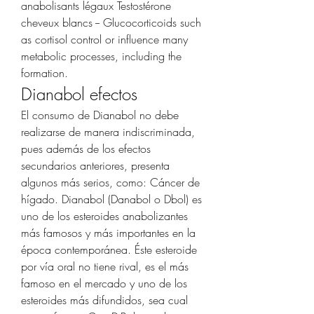
anabolisants légaux Testostérone 
cheveux blancs -- Glucocorticoids such 
as cortisol control or influence many 
metabolic processes, including the 
formation. 
Dianabol efectos
El consumo de Dianabol no debe 
realizarse de manera indiscriminada, 
pues además de los efectos 
secundarios anteriores, presenta 
algunos más serios, como: Cáncer de 
hígado. Dianabol (Danabol o Dbol) es 
uno de los esteroides anabolizantes 
más famosos y más importantes en la 
época contemporánea. Éste esteroide 
por vía oral no tiene rival, es el más 
famoso en el mercado y uno de los 
esteroides más difundidos, sea cual 