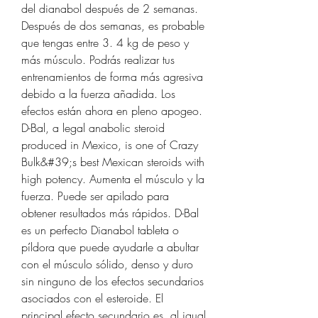
del dianabol después de 2 semanas. 
Después de dos semanas, es probable 
que tengas entre 3. 4 kg de peso y 
más músculo. Podrás realizar tus 
entrenamientos de forma más agresiva 
debido a la fuerza añadida. Los 
efectos están ahora en pleno apogeo. 
D-Bal, a legal anabolic steroid 
produced in Mexico, is one of Crazy 
Bulk&#39;s best Mexican steroids with 
high potency. Aumenta el músculo y la 
fuerza. Puede ser apilado para 
obtener resultados más rápidos. D-Bal 
es un perfecto Dianabol tableta o 
píldora que puede ayudarle a abultar 
con el músculo sólido, denso y duro 
sin ninguno de los efectos secundarios 
asociados con el esteroide. El 
principal efecto secundario es, al igual 