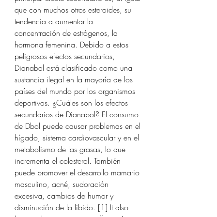
que con muchos otros esteroides, su 
tendencia a aumentar la 
concentración de estrógenos, la 
hormona femenina. Debido a estos 
peligrosos efectos secundarios, 
Dianabol está clasificado como una 
sustancia ilegal en la mayoría de los 
países del mundo por los organismos 
deportivos. ¿Cuáles son los efectos 
secundarios de Dianabol? El consumo 
de Dbol puede causar problemas en el 
hígado, sistema cardiovascular y en el 
metabolismo de las grasas, lo que 
incrementa el colesterol. También 
puede promover el desarrollo mamario 
masculino, acné, sudoración 
excesiva, cambios de humor y 
disminución de la libido. [1] It also 