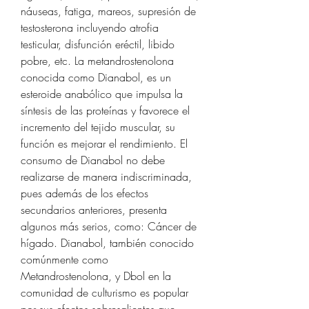
náuseas, fatiga, mareos, supresión de 
testosterona incluyendo atrofia 
testicular, disfunción eréctil, libido 
pobre, etc. La metandrostenolona 
conocida como Dianabol, es un 
esteroide anabólico que impulsa la 
síntesis de las proteínas y favorece el 
incremento del tejido muscular, su 
función es mejorar el rendimiento. El 
consumo de Dianabol no debe 
realizarse de manera indiscriminada, 
pues además de los efectos 
secundarios anteriores, presenta 
algunos más serios, como: Cáncer de 
hígado. Dianabol, también conocido 
comúnmente como 
Metandrostenolona, y Dbol en la 
comunidad de culturismo es popular 