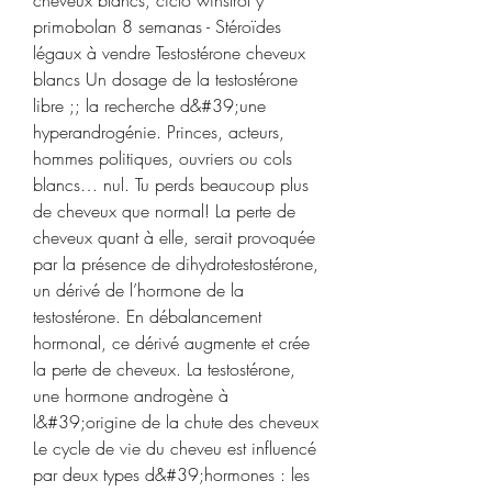
cheveux blancs, ciclo winstrol y 
primobolan 8 semanas - Stéroïdes 
légaux à vendre Testostérone cheveux 
blancs Un dosage de la testostérone 
libre ;; la recherche d&#39;une 
hyperandrogénie. Princes, acteurs, 
hommes politiques, ouvriers ou cols 
blancs… nul. Tu perds beaucoup plus 
de cheveux que normal! La perte de 
cheveux quant à elle, serait provoquée 
par la présence de dihydrotestostérone, 
un dérivé de l’hormone de la 
testostérone. En débalancement 
hormonal, ce dérivé augmente et crée 
la perte de cheveux. La testostérone, 
une hormone androgène à 
l&#39;origine de la chute des cheveux 
Le cycle de vie du cheveu est influencé 
par deux types d&#39;hormones : les 