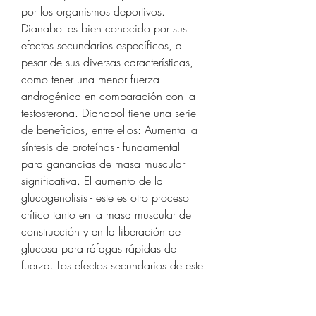
por los organismos deportivos. 
Dianabol es bien conocido por sus 
efectos secundarios específicos, a 
pesar de sus diversas características, 
como tener una menor fuerza 
androgénica en comparación con la 
testosterona. Dianabol tiene una serie 
de beneficios, entre ellos: Aumenta la 
síntesis de proteínas - fundamental 
para ganancias de masa muscular 
significativa. El aumento de la 
glucogenolisis - este es otro proceso 
crítico tanto en la masa muscular de 
construcción y en la liberación de 
glucosa para ráfagas rápidas de 
fuerza. Los efectos secundarios de este 
medicamento incluyen: Supresión de 
la testosterona: Todos los esteroides 