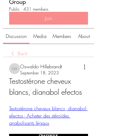
Group
Public
·
431 members
Join
Discussion
Media
Members
About
Back
Oswaldo Hillebrandt
Oswaldo Hillebrandt
September 18, 2023
Testostérone cheveux 
blancs, dianabol efectos
Testostérone cheveux blancs, dianabol 
efectos - Acheter des stéroïdes 
anabolisants légaux