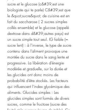
sucre et le glucose (c&#39;est une 
biologiste qui te parle) C&#39;est que 
le &quot;sucre&quot; de cuisine est en 
fait du saccharose ( 2 sucres simples 
collés ensemble) et le glucose (appelé 
dextrose dans d&#39;autres pays) est 
un sucre simple tout seul. IG faible (= 
sucre lent) : à l’inverse, le type de sucre 
contenu dans l’aliment provoque une 
montée du sucre dans le sang lente et 
progressive. La libération d’énergie 
modérée et graduelle, sur la durée et 
les glucides ont donc moins de 
probabilité d’être stockés. Les facteurs 
qui influencent l’index glycémique des 
aliments. Glucides simples : Les 
glucides simples sont formés de divers 
sucres, comme le fructose (sucre des 
fruits) et le sucrose (sucre de table). Ce 