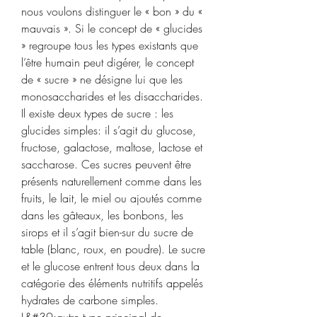
nous voulons distinguer le « bon » du « 
mauvais ». Si le concept de « glucides 
» regroupe tous les types existants que 
l’être humain peut digérer, le concept 
de « sucre » ne désigne lui que les 
monosaccharides et les disaccharides. 
Il existe deux types de sucre : les 
glucides simples: il s’agit du glucose, 
fructose, galactose, maltose, lactose et 
saccharose. Ces sucres peuvent être 
présents naturellement comme dans les 
fruits, le lait, le miel ou ajoutés comme 
dans les gâteaux, les bonbons, les 
sirops et il s’agit bien-sur du sucre de 
table (blanc, roux, en poudre). Le sucre 
et le glucose entrent tous deux dans la 
catégorie des éléments nutritifs appelés 
hydrates de carbone simples. 
L&#39;autre type principal de 