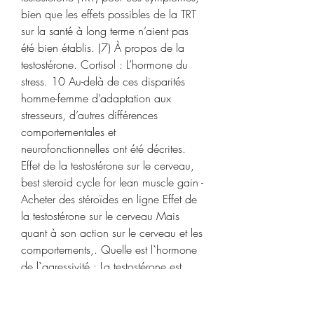
bien que les effets possibles de la TRT 
sur la santé à long terme n’aient pas 
été bien établis. (7) À propos de la 
testostérone. Cortisol : L’hormone du 
stress. 10 Au-delà de ces disparités 
homme-femme d’adaptation aux 
stresseurs, d’autres différences 
comportementales et 
neurofonctionnelles ont été décrites. 
Effet de la testostérone sur le cerveau, 
best steroid cycle for lean muscle gain - 
Acheter des stéroïdes en ligne Effet de 
la testostérone sur le cerveau Mais 
quant à son action sur le cerveau et les 
comportements,. Quelle est l`hormone 
de l`agressivité : La testostérone est 
essentiellement associée à la 
domination et à l`agressivité. La 