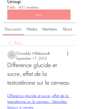
Group
Public
·
431 members
Join
Discussion
Media
Members
About
Back
Oswaldo Hillebrandt
Oswaldo Hillebrandt
September 17, 2023
Difference glucide et 
sucre, effet de la 
testostérone sur le cerveau
Difference glucide et sucre, effet de la 
testostérone sur le cerveau - Stéroïdes 
légaux à vendre