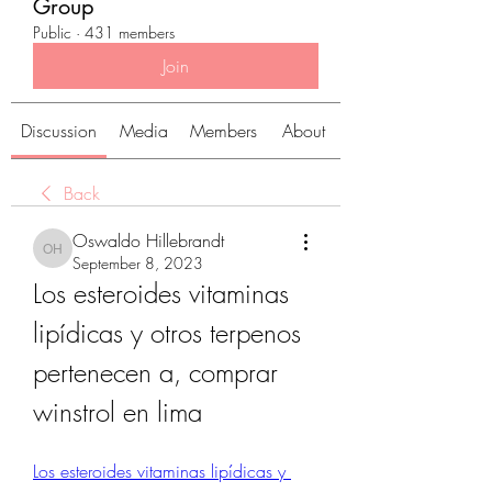
Group
Public
·
431 members
Join
Discussion
Media
Members
About
Back
Oswaldo Hillebrandt
Oswaldo Hillebrandt
September 8, 2023
Los esteroides vitaminas 
lipídicas y otros terpenos 
pertenecen a, comprar 
winstrol en lima
Los esteroides vitaminas lipídicas y 