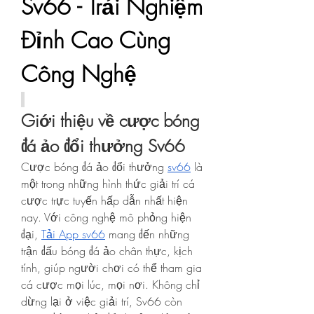
Sv66 - Trải Nghiệm 
Đỉnh Cao Cùng 
Công Nghệ
Giới thiệu về cược bóng 
đá ảo đổi thưởng Sv66
Cược bóng đá ảo đổi thưởng 
sv66
 là 
một trong những hình thức giải trí cá 
cược trực tuyến hấp dẫn nhất hiện 
nay. Với công nghệ mô phỏng hiện 
đại, 
Tải App sv66
 mang đến những 
trận đấu bóng đá ảo chân thực, kịch 
tính, giúp người chơi có thể tham gia 
cá cược mọi lúc, mọi nơi. Không chỉ 
dừng lại ở việc giải trí, Sv66 còn 