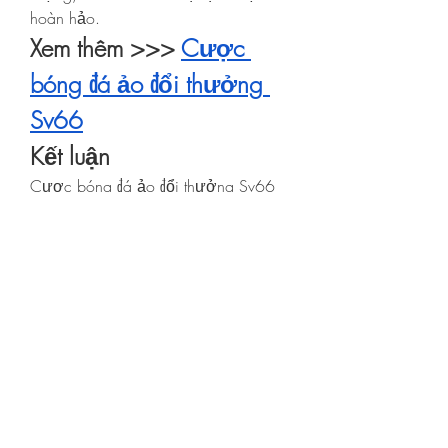
hoàn hảo.
Xem thêm >>> 
Cược 
bóng đá ảo đổi thưởng 
Sv66
Kết luận
Cược bóng đá ảo đổi thưởng Sv66 
mang đến trải nghiệm độc đáo và cơ 
hội kiếm tiền hấp dẫn cho người 
chơi. Với công nghệ hiện đại, tỷ lệ 
cược cạnh tranh và nhiều ưu đãi, 
Sv66 hứa hẹn sẽ là điểm đến lý 
tưởng cho những ai yêu thích cá 
cược trực tuyến. Hãy tham gia ngay 
hôm nay để không bỏ lỡ những giây 
phút giải trí tuyệt vời cùng Sv66!