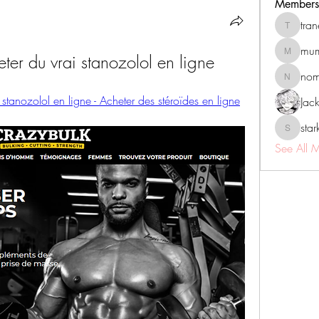
Members
tra
tranenat
mum
eter du vrai stanozolol en ligne
mumbai.n
no
nomomo
 stanozolol en ligne - Acheter des stéroïdes en ligne
Jac
sta
starkse5
See All 