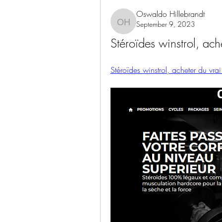
Oswaldo Hillebrandt
September 9, 2023
Oswaldo Hillebrandt
Stéroïdes winstrol, ach
Stéroïdes winstrol, acheter du vrai