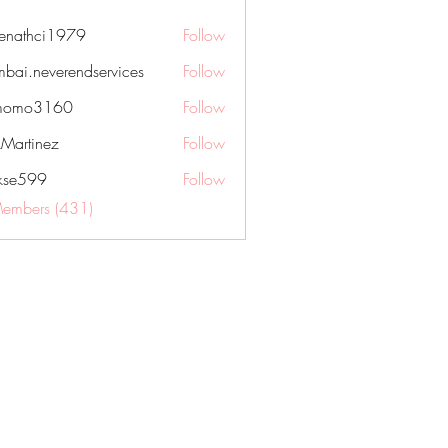
nenathci1979
Follow
hci1979
bai.neverendservices
Follow
everendservices
momo3160
Follow
3160
kMartinez
Follow
rkse599
Follow
99
Members (431)