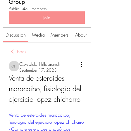
Group
Public
·
431 members
Join
Discussion
Media
Members
About
Back
Oswaldo Hillebrandt
Oswaldo Hillebrandt
September 17, 2023
Venta de esteroides 
maracaibo, fisiologia del 
ejercicio lopez chicharro
Venta de esteroides maracaibo, 
fisiologia del ejercicio lopez chicharro 
- Compre esteroides anabólicos 