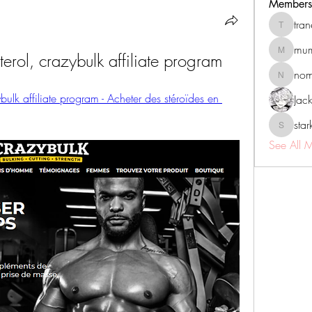
Members
tra
tranenat
mum
erol, crazybulk affiliate program
mumbai.n
no
nomomo
ulk affiliate program - Acheter des stéroïdes en 
Jac
sta
starkse5
See All 