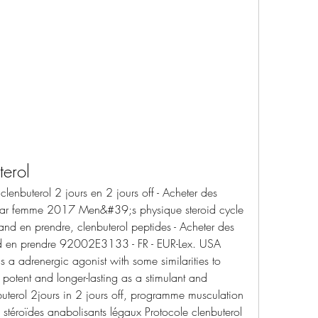
terol
avar femme 2017 Men&#39;s physique steroid cycle 
and en prendre, clenbuterol peptides - Acheter des 
nd en prendre 92002E3133 - FR - EUR-Lex. USA 
s a adrenergic agonist with some similarities to 
 potent and longer-lasting as a stimulant and 
uterol 2jours in 2 jours off, programme musculation 
 stéroïdes anabolisants légaux Protocole clenbuterol 