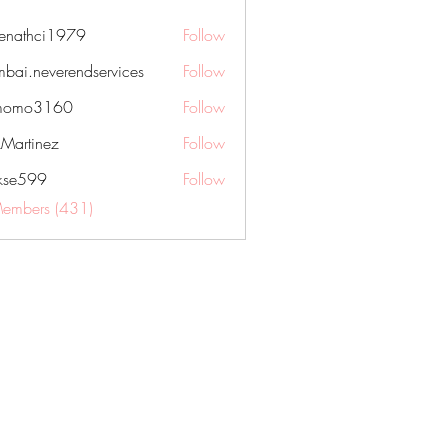
nenathci1979
Follow
hci1979
bai.neverendservices
Follow
everendservices
momo3160
Follow
3160
kMartinez
Follow
rkse599
Follow
99
Members (431)