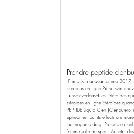
Prendre peptide clenbu
 Primo win anavar femme 2017, clenbuterol 2 jours en 2 jours off - Acheter des 
stéroïdes en ligne Primo win an
- unsolevedcasefiles. Stéroïdes qu
stéroïdes en ligne Stéroïdes qua
PEPTIDE Liquid Clen |Clenbuterol i
ephedrine, but its effects are more
thermogenic drug. Protocole clenb
femme salle de sport - Acheter des