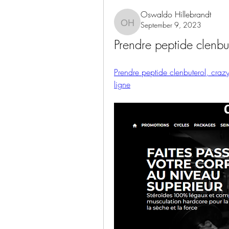
Oswaldo Hillebrandt
September 9, 2023
Oswaldo Hillebrandt
Prendre peptide clenbut
Prendre peptide clenbuterol, crazyb
ligne