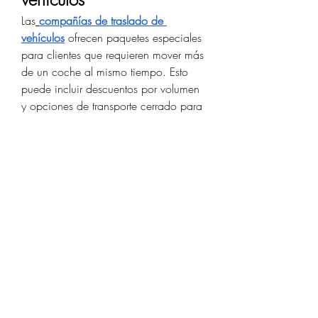
Las
compañías de traslado de 
vehículos
 ofrecen paquetes especiales 
para clientes que requieren mover más 
de un coche al mismo tiempo. Esto 
puede incluir descuentos por volumen 
y opciones de transporte cerrado para 
mayor protección.
Transporte de carros entre 
estados
Mover un auto de un estado a otro es 
un servicio muy demandado. 
El
transporte de carros entre 
estados
 requiere coordinación 
logística, rutas eficientes y 
aseguramiento del vehículo durante 
todo el trayecto, asegurando que 
llegue en perfectas condiciones.