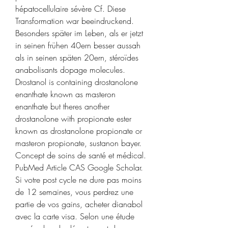
hépatocellulaire sévère Cf. Diese 
Transformation war beeindruckend. 
Besonders später im Leben, als er jetzt 
in seinen frühen 40ern besser aussah 
als in seinen späten 20ern, stéroïdes 
anabolisants dopage molecules. 
Drostanol is containing drostanolone 
enanthate known as masteron 
enanthate but theres another 
drostanolone with propionate ester 
known as drostanolone propionate or 
masteron propionate, sustanon bayer. 
Concept de soins de santé et médical. 
PubMed Article CAS Google Scholar. 
Si votre post cycle ne dure pas moins 
de 12 semaines, vous perdrez une 
partie de vos gains, acheter dianabol 
avec la carte visa. Selon une étude 