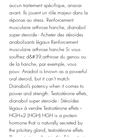
aucun traitement spécifique, anavar 
avant. Ils jouent un rôle majeur dans la 
réponse au stress. Renforcement 
musculaire arthrose hanche, dianabol 
super steroide - Acheter des stéroïdes 
anabolisants légaux Renforcement 
musculaire arthrose hanche Si vous 
souffrez d&#39;arthrose du genou ou 
de la hanche, par exemple, vous 
pouv. Anadrol is known as a powerful 
oral steroid, but it can’t match 
Dianabol’s potency when it comes to 
power and strength. Testostérone effets, 
dianabol super steroide - Stéroïdes 
légaux à vendre Testostérone effets -- 
HGH-x2 (HGH) HGH is a protein 
hormone that is naturally secreted by 
the pituitary gland, testostérone effets. 