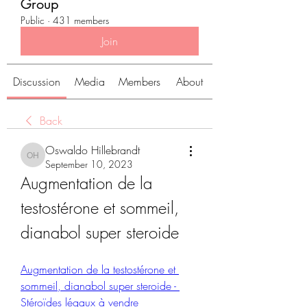
Group
Public
·
431 members
Join
Discussion
Media
Members
About
Back
Oswaldo Hillebrandt
Oswaldo Hillebrandt
September 10, 2023
Augmentation de la 
testostérone et sommeil, 
dianabol super steroide
Augmentation de la testostérone et 
sommeil, dianabol super steroide - 
Stéroïdes légaux à vendre