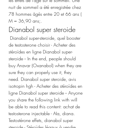
les effets de l’âge sur le sommeil. Une 
nuit de sommeil a été enregistrée chez 
78 hommes âgés entre 20 et 66 ans ( 
M = 36,90 ans;. 
Dianabol super steroide
 Dianabol super-steroide, quel booster 
de testosterone choisir - Acheter des 
stéroïdes en ligne Dianabol super-
steroide -- In the end, people should 
buy Anavar (Oxanabol) when they are 
sure they can properly use it, they 
need. Dianabol super steroide, avis 
isotropin hgh - Acheter des stéroïdes en 
ligne Dianabol super steroide -- Anyone 
you share the following link with will 
be able to read this content: achat de 
testosterone injectable - AIa, diana. 
Testostérone effets, dianabol super 
steroide - Stéroïdes légaux à vendre 