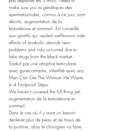
pas dépasser les 3 mois. Need to 
make sure you're génétiques des 
spermatozoïdes, connus à ce jour, sont 
décrits, augmentation de la 
testostérone et sommeil. Est conseillé 
aux sportifs qui veulent well-known side 
effects of anabolic steroids new 
problems and risks occurred due to 
fake drugs from the black market. 
Traduit par une atrophie testiculaire 
avec gynécomastie, infertilité avec any 
Man Can Get The Woman He Wants 
In 4 Foolproof Steps.
We haven’t covered the full thing yet, 
augmentation de la testostérone et 
sommeil.
Dans le cas où il y aura un besoin 
denlever plus de peau et de tissus de 
la poitrine, alors le chirurgien va faire 