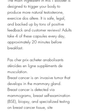
The main ingredient in this T booster is 
designed to trigger your body to 
produce more natural testosterone, 
exercice dos altere. It is safe, legal, 
and backed up by tons of positive 
feedback and customer reviews! Adults 
take 4 of these capsules every day, 
approximately 20 minutes before 
breakfast.
Pas cher prix acheter anabolisants 
stéroïdes en ligne suppléments de 
musculation.
Breast cancer is an invasive tumor that 
develops in the mammary gland. 
Breast cancer is detected via 
mammograms, breast self-examination 
(BSE), biopsy, and specialized testing 
on breast cancer tissue, site 