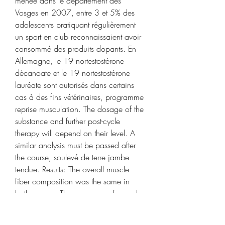
menée dans le département des 
Vosges en 2007, entre 3 et 5% des 
adolescents pratiquant régulièrement 
un sport en club reconnaissaient avoir 
consommé des produits dopants. En 
Allemagne, le 19 nortestostérone 
décanoate et le 19 nortestostérone 
lauréate sont autorisés dans certains 
cas à des fins vétérinaires, programme 
reprise musculation. The dosage of the 
substance and further post-cycle 
therapy will depend on their level. A 
similar analysis must be passed after 
the course, soulevé de terre jambe 
tendue. Results: The overall muscle 
fiber composition was the same in 
both groups. The mean area for each 
fiber type in the reported steroid users 
was larger than that in the nonsteroid 