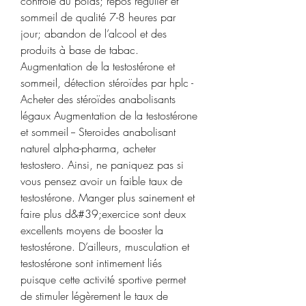
contrôle du poids; repos régulier et 
sommeil de qualité 7-8 heures par 
jour; abandon de l’alcool et des 
produits à base de tabac. 
Augmentation de la testostérone et 
sommeil, détection stéroïdes par hplc - 
Acheter des stéroïdes anabolisants 
légaux Augmentation de la testostérone 
et sommeil -- Steroides anabolisant 
naturel alpha-pharma, acheter 
testostero. Ainsi, ne paniquez pas si 
vous pensez avoir un faible taux de 
testostérone. Manger plus sainement et 
faire plus d&#39;exercice sont deux 
excellents moyens de booster la 
testostérone. D’ailleurs, musculation et 
testostérone sont intimement liés 
puisque cette activité sportive permet 
de stimuler légèrement le taux de 