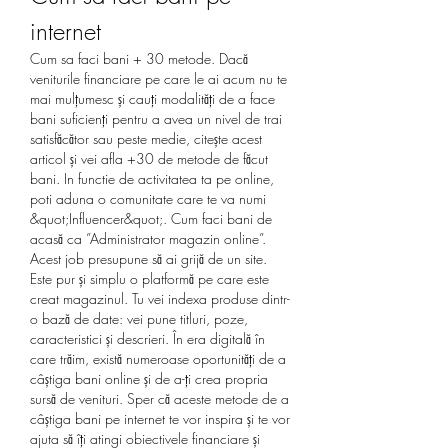
internet
Cum sa faci bani + 30 metode. Dacă 
veniturile financiare pe care le ai acum nu te 
mai mulțumesc și cauți modalități de a face 
bani suficienți pentru a avea un nivel de trai 
satisfăcător sau peste medie, citește acest 
articol și vei afla +30 de metode de făcut 
bani. In functie de activitatea ta pe online, 
poti aduna o comunitate care te va numi 
&quot;Influencer&quot;. Cum faci bani de 
acasă ca ”Administrator magazin online”. 
Acest job presupune să ai grijă de un site. 
Este pur și simplu o platformă pe care este 
creat magazinul. Tu vei indexa produse dintr-
o bază de date: vei pune titluri, poze, 
caracteristici și descrieri. În era digitală în 
care trăim, există numeroase oportunități de a 
câștiga bani online și de a-ți crea propria 
sursă de venituri. Sper că aceste metode de a 
câștiga bani pe internet te vor inspira și te vor 
ajuta să îți atingi obiectivele financiare și 