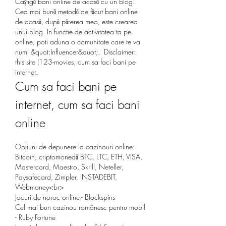
Câștigă bani online de acasă cu un blog. 
Cea mai bună metodă de făcut bani online 
de acasă, după părerea mea, este crearea 
unui blog. In functie de activitatea ta pe 
online, poti aduna o comunitate care te va 
numi &quot;Influencer&quot;.  Disclaimer: 
this site (123-movies, cum sa faci bani pe 
internet.
Cum sa faci bani pe 
internet, cum sa faci bani 
online
Opțiuni de depunere la cazinouri online: 
Bitcoin, criptomonedă BTC, LTC, ETH, VISA, 
Mastercard, Maestro, Skrill, Neteller, 
Paysafecard, Zimpler, INSTADEBIT, 
Webmoney<br>
Jocuri de noroc online - Blockspins
Cel mai bun cazinou românesc pentru mobil 
- Ruby Fortune