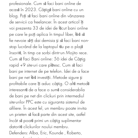
profesionale. Cum să faci bani online de 
acasă în 2023. Câștigă bani online cu un 
blog. Poți să faci bani online din vânzarea 
de servicii ca freelancer. În acest articol îți 
voi prezenta 33 de idei de făcut bani online 
pe care le poți aplica în timpul liber, fără să 
fie nevoie să-ți dai demisia și să faci bani non-
stop lucrând de la laptopul tău pe o plajă 
însorită, în timp ce sorbi dintr-un Mojito rece. 
Cum să Faci Bani online: 56 idei de Câștig 
rapid +9 site-uri care plătesc. Cum să faci 
bani pe internet de pe telefon. Idei de a face 
bani pe net fără investiții. Metode sigure și 
profitabile care îți aduc câștig. O altă metodă 
interesantă de a face o sumă considerabila 
de bani pe net din clickuri prin intermediul 
site-urilor PPC este cu siguranta sistemul de 
afiliere. În acest fel, un membru poate invita 
un prieten să facă parte din acest site, astfel 
încât să poată primi un câștig suplimentar 
datorită clickurilor noului membru. 
Defenders: Alba, Eric, Kounde , Roberto, 