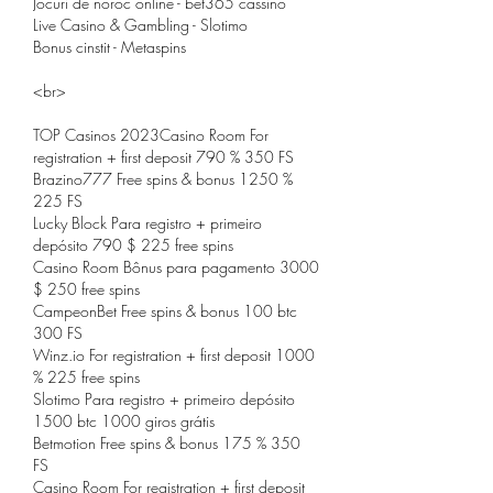
Jocuri de noroc online - bet365 cassino
Live Casino & Gambling - Slotimo
Bonus cinstit - Metaspins
<br>
TOP Casinos 2023Casino Room For 
registration + first deposit 790 % 350 FS
Brazino777 Free spins & bonus 1250 % 
225 FS
Lucky Block Para registro + primeiro 
depósito 790 $ 225 free spins
Casino Room Bônus para pagamento 3000 
$ 250 free spins
CampeonBet Free spins & bonus 100 btc 
300 FS
Winz.io For registration + first deposit 1000 
% 225 free spins
Slotimo Para registro + primeiro depósito 
1500 btc 1000 giros grátis
Betmotion Free spins & bonus 175 % 350 
FS
Casino Room For registration + first deposit 