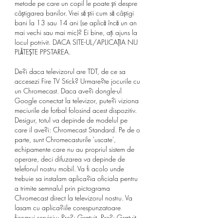
metode pe care un copil le poate ști despre 
câștigarea banilor. Vrei să știi cum să câștigi 
bani la 13 sau 14 ani (se aplică încă un an 
mai vechi sau mai mic)? Ei bine, ați ajuns la 
locul potrivit. DACA SITE-UL/APLICAȚIA NU 
PLĂTEȘTE PPSTAREA. 
De?i daca televizorul are TDT, de ce sa 
accesezi Fire TV Stick? Urmare?te jocurile cu 
un Chromecast. Daca ave?i dongle-ul 
Google conectat la televizor, pute?i viziona 
meciurile de fotbal folosind acest dispozitiv. 
Desigur, totul va depinde de modelul pe 
care il ave?i: Chromecast Standard. Pe de o 
parte, sunt Chromecasturile 'uscate', 
echipamente care nu au propriul sistem de 
operare, deci difuzarea va depinde de 
telefonul nostru mobil. Va fi acolo unde 
trebuie sa instalam aplica?ia oficiala pentru 
a trimite semnalul prin pictograma 
Chromecast direct la televizorul nostru. Va 
lasam cu aplica?iile corespunzatoare 
fiecarui serviciu: Pre?: Gratuit. Pre?: Gratuit 