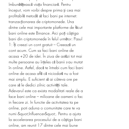
îmbunătățească viața financiară. Pentru 
început, vom vorbi despre prima și cea mai 
profitabilă metodă să faci bani pe internet: 
tranzacționarea de criptomonede. Una 
dintre cele mai importante platforme de făcut 
bani online este Binance. Aici poți câștiga 
bani din criptomonede în felul următor: Pasul 
1: Îți creezi un cont gratuit – Creează un 
cont acum. Cum sa faci bani online de 
acasa +20 de idei. În ziua de astăzi tot mai 
multe persoane au înțeles că banii s-au mutat 
în online. Astfel, dacă te întrebi cum faci bani 
online de acasa află că niciodată nu a fost 
mai simplu. E suficient să ai câteva ore pe 
care să le dedici zilnic activității tale. 
Adevarul este ca exista modalitati reale de a 
face bani online – milioane de oameni o fac 
in fiecare zi. In functie de activitatea ta pe 
online, poti aduna o comunitate care te va 
numi &quot;Influencer&quot;. Pentru a ajuta 
la accelerarea procesului de a câștiga bani 
online, am reunit 17 dintre cele mai bune 