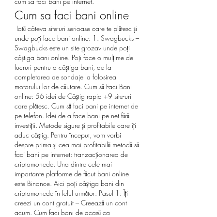
cum sa faci bani pe internet.
Cum sa faci bani online
 Iată câteva site-uri serioase care te plătesc şi 
unde poţi face bani online: 1. Swagbucks – 
Swagbucks este un site grozav unde poți 
câștiga bani online. Poți face o mulțime de 
lucruri pentru a câştiga bani, de la 
completarea de sondaje la folosirea 
motorului lor de căutare. Cum să Faci Bani 
online: 56 idei de Câștig rapid +9 site-uri 
care plătesc. Cum să faci bani pe internet de 
pe telefon. Idei de a face bani pe net fără 
investiții. Metode sigure și profitabile care îți 
aduc câștig. Pentru început, vom vorbi 
despre prima și cea mai profitabilă metodă să 
faci bani pe internet: tranzacționarea de 
criptomonede. Una dintre cele mai 
importante platforme de făcut bani online 
este Binance. Aici poți câștiga bani din 
criptomonede în felul următor: Pasul 1: Îți 
creezi un cont gratuit – Creează un cont 
acum. Cum faci bani de acasă ca 