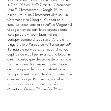
+ Goal TV Play. Pre?: Gratuit + Chromecast 
Ultra ?i Chromecast cu Google TV. Da, 
dimpotriva, ai un Chromecast Ultra sau un 
Chromecast cu Google TV , ceea ce ar 
trebui sa face?i este sa cauta?i in Magazinul 
Google Play aplica?iile corespunzatoare 
(cele pe care vi le-am lasat mai sus 
corespunzatoare dispozitivelor Android TV). 
Singura diferen?a este ca ve?i avea aplica?
iile instalate nativ pe Chromecast ?i nu ve?i 
depinde de mobil pentru a viziona fotbal in 
direct. Acesta, spre deosebire de primul, are 
propriul sistem de operare ?i, prin urmare, 
cu un magazin de aplica?ii. Acesta este 
partajat cu restul computerelor cu sistemul de 
operare Google. Prin urmare, va trebui doar 
sa il accesam i sa cautam aplica?ia 
Movistar+, Orange TV sau Gol TV prin 
intermediul motorului de cautare sub forma 
de lupa., moduri de a face bani online. 
Metoda clasica: prin HDMI de la computer.