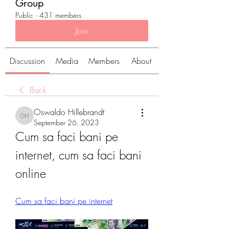
Group
Public
·
431 members
Join
Discussion
Media
Members
About
Back
Oswaldo Hillebrandt
Oswaldo Hillebrandt
September 26, 2023
Cum sa faci bani pe 
internet, cum sa faci bani 
online
Cum sa faci bani pe internet