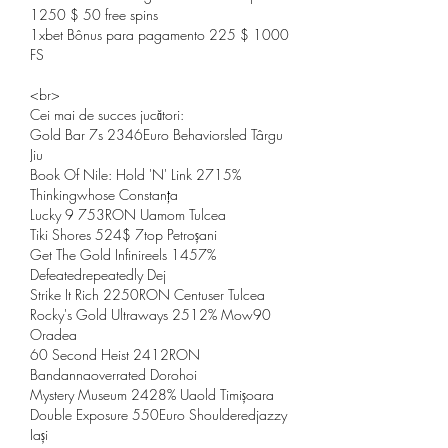
1250 $ 50 free spins
1xbet Bônus para pagamento 225 $ 1000 
FS
<br>
Cei mai de succes jucători:
Gold Bar 7s 2346Euro Behaviorsled Târgu 
Jiu 
Book Of Nile: Hold 'N' Link 2715% 
Thinkingwhose Constanța 
Lucky 9 753RON Uamom Tulcea 
Tiki Shores 524$ 7top Petroșani 
Get The Gold Infinireels 1457% 
Defeatedrepeatedly Dej 
Strike It Rich 2250RON Centuser Tulcea 
Rocky's Gold Ultraways 2512% Mow90 
Oradea 
60 Second Heist 2412RON 
Bandannaoverrated Dorohoi 
Mystery Museum 2428% Uaold Timișoara 
Double Exposure 550Euro Shoulderedjazzy 
Iași 