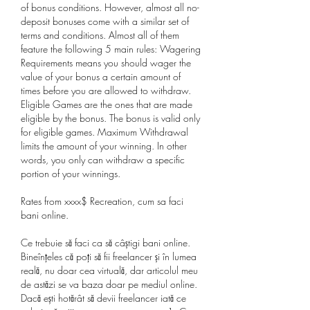
of bonus conditions. However, almost all no-
deposit bonuses come with a similar set of 
terms and conditions. Almost all of them 
feature the following 5 main rules: Wagering 
Requirements means you should wager the 
value of your bonus a certain amount of 
times before you are allowed to withdraw. 
Eligible Games are the ones that are made 
eligible by the bonus. The bonus is valid only 
for eligible games. Maximum Withdrawal 
limits the amount of your winning. In other 
words, you only can withdraw a specific 
portion of your winnings.
Rates from xxxx$ Recreation, cum sa faci 
bani online.
Ce trebuie să faci ca să câștigi bani online. 
Bineînțeles că poți să fii freelancer și în lumea 
reală, nu doar cea virtuală, dar articolul meu 
de astăzi se va baza doar pe mediul online. 
Dacă ești hotărât să devii freelancer iată ce 