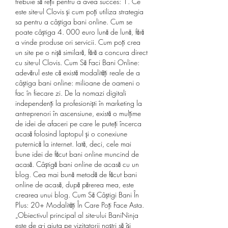
trebuie să reții pentru a avea succes: 1. Ce 
este site-ul Clovis și cum poți utiliza strategia 
sa pentru a câștiga bani online. Cum se 
poate câștiga 4. 000 euro lună de lună, fără 
a vinde produse ori servicii. Cum poți crea 
un site pe o nișă similară, fără a concura direct 
cu site-ul Clovis. Cum Să Faci Bani Online: 
adevărul este că există modalități reale de a 
câștiga bani online: milioane de oameni o 
fac în fiecare zi. De la nomazi digitali 
independenți la profesioniști în marketing la 
antreprenori în ascensiune, există o mulțime 
de idei de afaceri pe care le puteți încerca 
acasă folosind laptopul și o conexiune 
puternică la internet. Iată, deci, cele mai 
bune idei de făcut bani online muncind de 
acasă. Câștigă bani online de acasă cu un 
blog. Cea mai bună metodă de făcut bani 
online de acasă, după părerea mea, este 
crearea unui blog. Cum Să Câștigi Bani În 
Plus: 20+ Modalități În Care Poți Face Asta. 
„Obiectivul principal al site-ului BaniNinja 
este de a-i ajuta pe vizitatorii noștri să își 