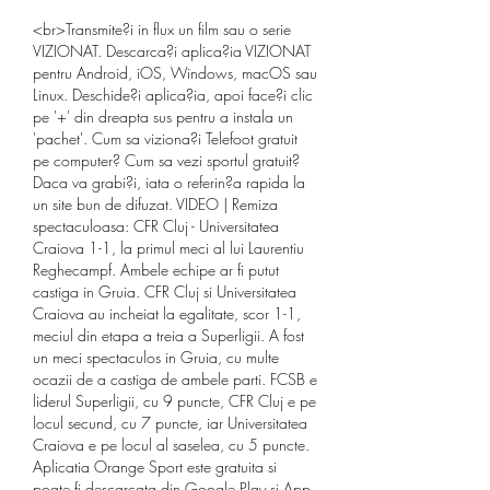
<br>Transmite?i in flux un film sau o serie 
VIZIONAT. Descarca?i aplica?ia VIZIONAT 
pentru Android, iOS, Windows, macOS sau 
Linux. Deschide?i aplica?ia, apoi face?i clic 
pe '+' din dreapta sus pentru a instala un 
'pachet'. Cum sa viziona?i Telefoot gratuit 
pe computer? Cum sa vezi sportul gratuit? 
Daca va grabi?i, iata o referin?a rapida la 
un site bun de difuzat. VIDEO | Remiza 
spectaculoasa: CFR Cluj - Universitatea 
Craiova 1-1, la primul meci al lui Laurentiu 
Reghecampf. Ambele echipe ar fi putut 
castiga in Gruia. CFR Cluj si Universitatea 
Craiova au incheiat la egalitate, scor 1-1, 
meciul din etapa a treia a Superligii. A fost 
un meci spectaculos in Gruia, cu multe 
ocazii de a castiga de ambele parti. FCSB e 
liderul Superligii, cu 9 puncte, CFR Cluj e pe 
locul secund, cu 7 puncte, iar Universitatea 
Craiova e pe locul al saselea, cu 5 puncte. 
Aplicatia Orange Sport este gratuita si 
poate fi descarcata din Google Play si App 