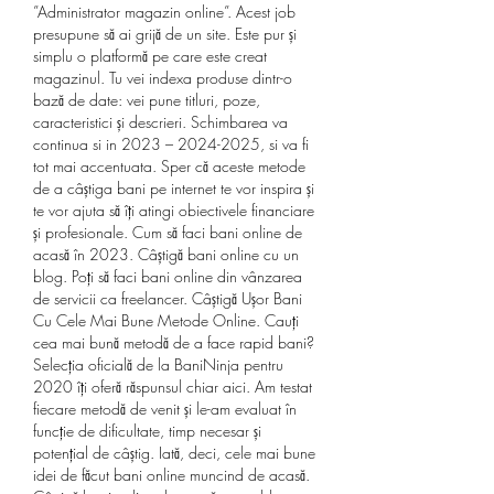
”Administrator magazin online”. Acest job 
presupune să ai grijă de un site. Este pur și 
simplu o platformă pe care este creat 
magazinul. Tu vei indexa produse dintr-o 
bază de date: vei pune titluri, poze, 
caracteristici și descrieri. Schimbarea va 
continua si in 2023 – 2024-2025, si va fi 
tot mai accentuata. Sper că aceste metode 
de a câștiga bani pe internet te vor inspira și 
te vor ajuta să îți atingi obiectivele financiare 
și profesionale. Cum să faci bani online de 
acasă în 2023. Câștigă bani online cu un 
blog. Poți să faci bani online din vânzarea 
de servicii ca freelancer. Câștigă Ușor Bani 
Cu Cele Mai Bune Metode Online. Cauți 
cea mai bună metodă de a face rapid bani? 
Selecția oficială de la BaniNinja pentru 
2020 îți oferă răspunsul chiar aici. Am testat 
fiecare metodă de venit și le-am evaluat în 
funcție de dificultate, timp necesar și 
potențial de câștig. Iată, deci, cele mai bune 
idei de făcut bani online muncind de acasă. 