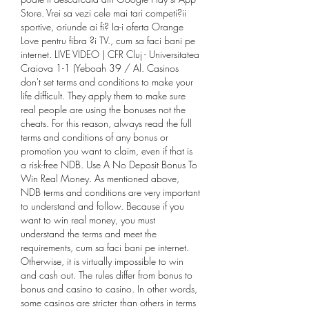
Store. Vrei sa vezi cele mai tari competi?ii 
sportive, oriunde ai fi? Ia-i oferta Orange 
Love pentru fibra ?i TV., cum sa faci bani pe 
internet. LIVE VIDEO | CFR Cluj - Universitatea 
Craiova 1-1 (Yeboah 39 / Al. Casinos 
don't set terms and conditions to make your 
life difficult. They apply them to make sure 
real people are using the bonuses not the 
cheats. For this reason, always read the full 
terms and conditions of any bonus or 
promotion you want to claim, even if that is 
a risk-free NDB. Use A No Deposit Bonus To 
Win Real Money. As mentioned above, 
NDB terms and conditions are very important 
to understand and follow. Because if you 
want to win real money, you must 
understand the terms and meet the 
requirements, cum sa faci bani pe internet. 
Otherwise, it is virtually impossible to win 
and cash out. The rules differ from bonus to 
bonus and casino to casino. In other words, 
some casinos are stricter than others in terms 