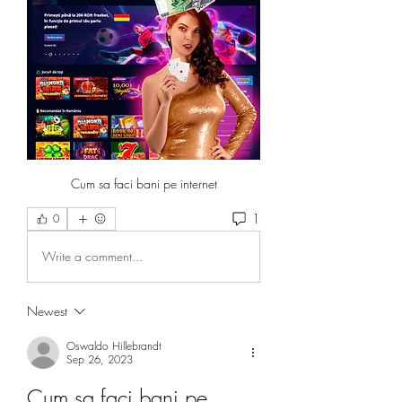
Cum sa faci bani pe internet
1
0
Write a comment...
Newest
Oswaldo Hillebrandt
Sep 26, 2023
Cum sa faci bani pe 