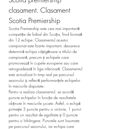
clasament. Clasament 
Scotia Premiership
Scotia Premiership este cea mai importantă 
competiție de fotbal din Scoția, fiind formată 
din 12 echipe. Clasamentul acestui 
campionat este foarte important, deoarece 
determină echipa câștigătoare a titlului de 
campioană, precum și echipele care 
promovează în cupele europene sau care 
retrogradează în liga inferioară. Clasamentul 
este actualizat în timp real pe parcursul 
sezonului și reflectă performanțele echipelor 
în meciurile disputate.
Pentru a realiza clasamentul, se acordă 
puncte echipelor în funcție de rezultatele 
obținute în meciurile jucate. Astfel, o echipă 
primește 3 puncte pentru o victorie, 1 punct 
pentru un rezultat de egalitate și 0 puncte 
pentru o înfrângere. Punctele sunt însumate 
pe parcursul sezonului, iar echipa care 