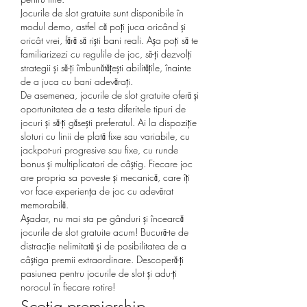
Jocurile de slot gratuite sunt disponibile în 
modul demo, astfel că poți juca oricând și 
oricât vrei, fără să riști bani reali. Așa poți să te 
familiarizezi cu regulile de joc, să-ți dezvolți 
strategii și să-ți îmbunătățești abilitățile, înainte 
de a juca cu bani adevărați.
De asemenea, jocurile de slot gratuite oferă și 
oportunitatea de a testa diferitele tipuri de 
jocuri și să-ți găsești preferatul. Ai la dispoziție 
sloturi cu linii de plată fixe sau variabile, cu 
jackpot-uri progresive sau fixe, cu runde 
bonus și multiplicatori de câștig. Fiecare joc 
are propria sa poveste și mecanică, care îți 
vor face experiența de joc cu adevărat 
memorabilă.
Așadar, nu mai sta pe gânduri și încearcă 
jocurile de slot gratuite acum! Bucură-te de 
distracție nelimitată și de posibilitatea de a 
câștiga premii extraordinare. Descoperă-ți 
pasiunea pentru jocurile de slot și adu-ți 
norocul în fiecare rotire!
Scotia premiership 