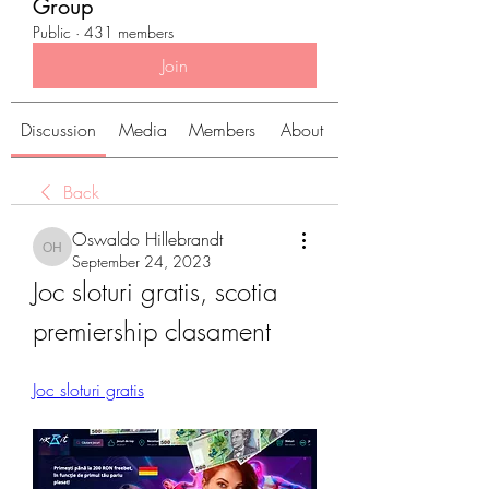
Group
Public
·
431 members
Join
Discussion
Media
Members
About
Back
Oswaldo Hillebrandt
Oswaldo Hillebrandt
September 24, 2023
Joc sloturi gratis, scotia 
premiership clasament
Joc sloturi gratis