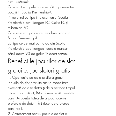
este următorul: 
Care sunt echipele care se află în primele trei 
poziții în Scotia Premiership?.
Primele trei echipe în clasamentul Scotia 
Premiership sunt Rangers FC, Celtic FC și 
Hibernian FC.
Care este echipa cu cel mai bun atac din 
Scotia Premiership?.
Echipa cu cel mai bun atac din Scotia 
Premiership este Rangers, care a marcat 
până acum 90 de goluri în acest sezon.
Beneficiile jocurilor de slot 
gratuite. Joc sloturi gratis
1. Oportunitatea de a te distra gratuit
Jocurile de slot gratuite sunt o modalitate 
excelentă de a te distra și de a petrece timpul 
într-un mod plăcut, fără a fi nevoie să investești 
bani. Ai posibilitatea de a juca jocurile 
preferate de sloturi, fără riscul de a pierde 
bani reali.
2. Antrenament pentru jocurile de slot cu 