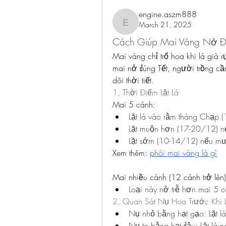
engine.aszm888
March 21, 2025
engine.aszm888
Cách Giúp Mai Vàng Nở Đú
Mai vàng chỉ trổ hoa khi lá già r
mai nở đúng Tết, người trồng cầ
dõi thời tiết.
1. Thời Điểm Lặt Lá
Mai 5 cánh:
Lặt lá vào rằm tháng Chạp (1
Lặt muộn hơn (17-20/12) nế
Lặt sớm (10-14/12) nếu mư
Xem thêm: 
phôi mai vàng là gì
Mai nhiều cánh (12 cánh trở lên)
Loại này nở trễ hơn mai 5 c
2. Quan Sát Nụ Hoa Trước Khi L
Nụ nhỏ bằng hạt gạo: Lặt 
Nụ to bằng hạt đậu: Lặt lá