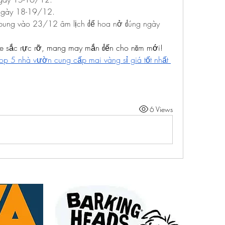
 ngày 18-19/12.
bung vào 23/12 âm lịch để hoa nở đúng ngày 
e sắc rực rỡ, mang may mắn đến cho năm mới! 
op 5 nhà vườn cung cấp mai vàng sỉ giá tốt nhất 
6 Views