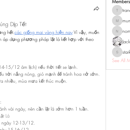
Members
tra
tranenat
mum
ng Dịp Tết
mumbai.n
no
ụng hết.
các giống mai vàng hiện nay
 Vì vậy, muốn 
nomomo
n áp dụng phương pháp lặt lá kết hợp với theo 
Jac
sta
starkse5
See All 
4-15/12 âm lịch) nếu thời tiết se lạnh.
u trời nắng nóng, gió mạnh để tránh hoa nở sớm.
a nhiều, mùa mưa kết thúc muộn.
:
ánh vài ngày, nên cần lặt lá sớm hơn 1 tuần.
ặt Lá
lá ngày 12-13/12.
 ngày 15-16/12.