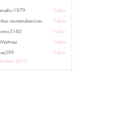
nenathci1979
Follow
hci1979
bai.neverendservices
Follow
everendservices
momo3160
Follow
3160
kMartinez
Follow
rkse599
Follow
99
Members (431)