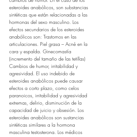
esteroides anabólicos, son substancias 
sintéticas que están relacionadas a las 
hormonas del sexo masculino. Los 
efectos secundarios de los esteroides 
anabólicos son: Trastornos en las 
articulaciones. Piel grasa – Acné en la 
cara y espalda. Ginecomastía 
(incremento del tamaño de las tetillas) 
Cambios de humor, irritabilidad y 
agresividad. El uso indebido de 
esteroides anabólicos puede causar 
efectos a corto plazo, como celos 
paranoicos, irritabilidad y agresividad 
extremas, delirio, disminución de la 
capacidad de juicio y obsesión. Los 
esteroides anabólicos son sustancias 
sintéticas similares a la hormona 
masculina testosterona. Los médicos 