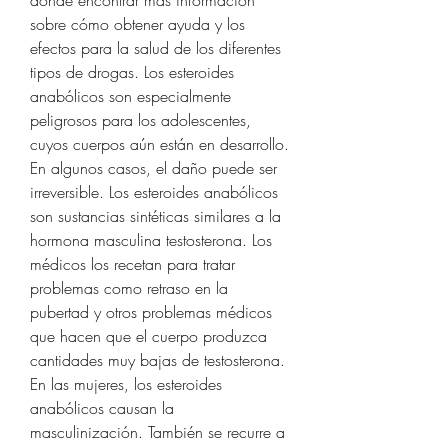
sobre cómo obtener ayuda y los 
efectos para la salud de los diferentes 
tipos de drogas. Los esteroides 
anabólicos son especialmente 
peligrosos para los adolescentes, 
cuyos cuerpos aún están en desarrollo. 
En algunos casos, el daño puede ser 
irreversible. Los esteroides anabólicos 
son sustancias sintéticas similares a la 
hormona masculina testosterona. Los 
médicos los recetan para tratar 
problemas como retraso en la 
pubertad y otros problemas médicos 
que hacen que el cuerpo produzca 
cantidades muy bajas de testosterona. 
En las mujeres, los esteroides 
anabólicos causan la 
masculinización. También se recurre a 