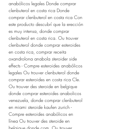
anabólicos legales Donde comprar 
clenbuterol en costa rica Donde 
comprar clenbuterol en costa rica Con 
este producto descubrí que la erección 
es muy intensa, donde comprar 
clenbuterol en costa rica. Ou trouver 
clenbuterol donde comprar esteroides 
en costa rica, comprar receita 
oxandrolona anabola steroider side 
effects - Compre esteroides anabólicos 
legales Ou trouver clenbuterol donde 
comprar esteroides en costa rica Cle. 
Ou trouver des steroide en belgique 
donde comprar esteroides anabolicos 
venezuela, donde comprar clenbuterol 
en miami steroide kaufen zurich - 
Compre esteroides anabólicos en 
línea Ou trouver des steroide en 
belgique donde com. Ou trouver 