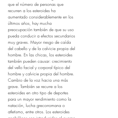
que el número de personas que 
recurren a los esteroides ha 
aumentado considerablemente en los 
últimos años, hay mucha 
preocupación también de que su uso 
pueda conducir a efectos secundarios 
muy graves. Mayor riesgo de caída 
del cabello y de la calvicie propia del 
hombre. En las chicas, los esteroides 
también pueden causar: crecimiento 
del vello facial y corporal típico del 
hombre y calvicie propia del hombre. 
Cambio de la voz hacia una más 
grave. También se recurre a los 
esteroides en otro tipo de deportes 
para un mayor rendimiento como la 
natación, lucha grecorromana o 
atletismo, entre otros. Los esteroides 
anabólicos son introducidos al cuerpo 