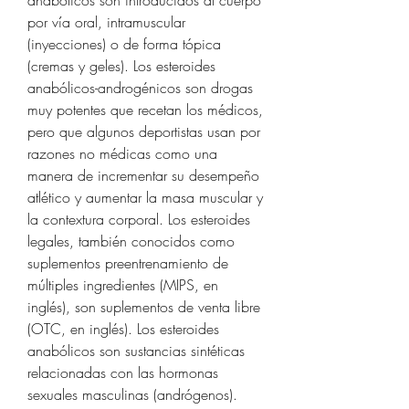
por vía oral, intramuscular 
(inyecciones) o de forma tópica 
(cremas y geles). Los esteroides 
anabólicos-androgénicos son drogas 
muy potentes que recetan los médicos, 
pero que algunos deportistas usan por 
razones no médicas como una 
manera de incrementar su desempeño 
atlético y aumentar la masa muscular y 
la contextura corporal. Los esteroides 
legales, también conocidos como 
suplementos preentrenamiento de 
múltiples ingredientes (MIPS, en 
inglés), son suplementos de venta libre 
(OTC, en inglés). Los esteroides 
anabólicos son sustancias sintéticas 
relacionadas con las hormonas 
sexuales masculinas (andrógenos). 