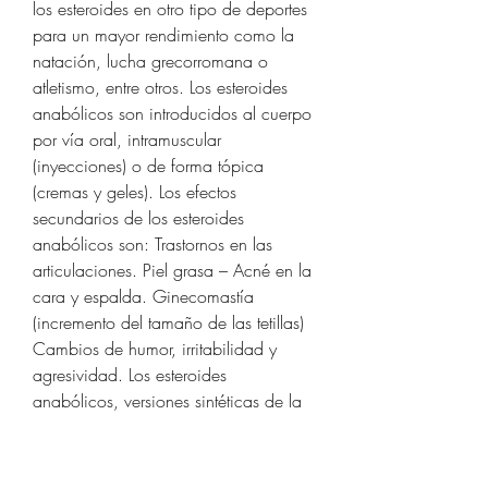
los esteroides en otro tipo de deportes 
para un mayor rendimiento como la 
natación, lucha grecorromana o 
atletismo, entre otros. Los esteroides 
anabólicos son introducidos al cuerpo 
por vía oral, intramuscular 
(inyecciones) o de forma tópica 
(cremas y geles). Los efectos 
secundarios de los esteroides 
anabólicos son: Trastornos en las 
articulaciones. Piel grasa – Acné en la 
cara y espalda. Ginecomastía 
(incremento del tamaño de las tetillas) 
Cambios de humor, irritabilidad y 
agresividad. Los esteroides 
anabólicos, versiones sintéticas de la 
hormona sexual masculina 
testosterona, promueven el crecimiento 
de los músculos, huesos y la piel. Los 