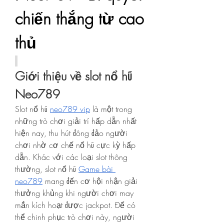
chiến thắng từ cao 
thủ
Giới thiệu về slot nổ hũ 
Neo789
Slot nổ hũ 
neo789 vip
 là một trong 
những trò chơi giải trí hấp dẫn nhất 
hiện nay, thu hút đông đảo người 
chơi nhờ cơ chế nổ hũ cực kỳ hấp 
dẫn. Khác với các loại slot thông 
thường, slot nổ hũ 
Game bài 
neo789
 mang đến cơ hội nhận giải 
thưởng khủng khi người chơi may 
mắn kích hoạt được jackpot. Để có 
thể chinh phục trò chơi này, người 