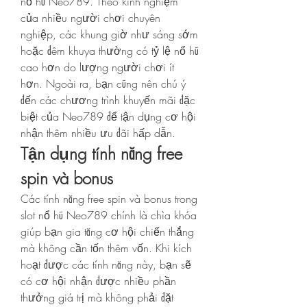
nổ hũ Neo789. Theo kinh nghiệm 
của nhiều người chơi chuyên 
nghiệp, các khung giờ như sáng sớm 
hoặc đêm khuya thường có tỷ lệ nổ hũ 
cao hơn do lượng người chơi ít 
hơn. Ngoài ra, bạn cũng nên chú ý 
đến các chương trình khuyến mãi đặc 
biệt của Neo789 để tận dụng cơ hội 
nhận thêm nhiều ưu đãi hấp dẫn.
Tận dụng tính năng free 
spin và bonus
Các tính năng free spin và bonus trong 
slot nổ hũ Neo789 chính là chìa khóa 
giúp bạn gia tăng cơ hội chiến thắng 
mà không cần tốn thêm vốn. Khi kích 
hoạt được các tính năng này, bạn sẽ 
có cơ hội nhận được nhiều phần 
thưởng giá trị mà không phải đặt 