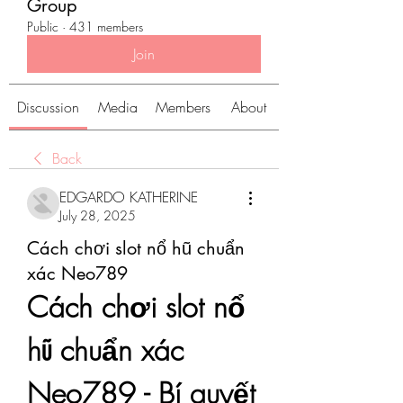
Group
Public
·
431 members
Join
Discussion
Media
Members
About
Back
EDGARDO KATHERINE
July 28, 2025
Cách chơi slot nổ hũ chuẩn
xác Neo789
Cách chơi slot nổ 
hũ chuẩn xác 
Neo789 - Bí quyết 