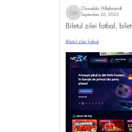
Oswaldo Hillebrandt
September 26, 2023
Oswaldo Hillebrandt
Biletul zilei fotbal, bilet
Biletul zilei fotbal