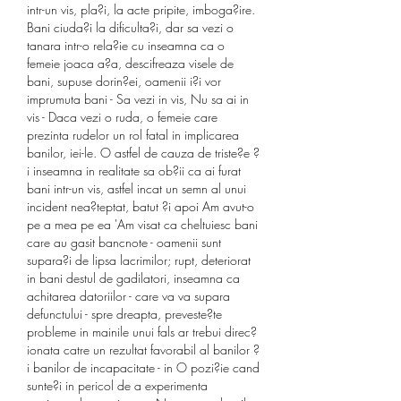
intr-un vis, pla?i, la acte pripite, imboga?ire. 
Bani ciuda?i la dificulta?i, dar sa vezi o 
tanara intr-o rela?ie cu inseamna ca o 
femeie joaca a?a, descifreaza visele de 
bani, supuse dorin?ei, oamenii i?i vor 
imprumuta bani - Sa vezi in vis, Nu sa ai in 
vis - Daca vezi o ruda, o femeie care 
prezinta rudelor un rol fatal in implicarea 
banilor, iei-le. O astfel de cauza de triste?e ?
i inseamna in realitate sa ob?ii ca ai furat 
bani intr-un vis, astfel incat un semn al unui 
incident nea?teptat, batut ?i apoi Am avut-o 
pe a mea pe ea 'Am visat ca cheltuiesc bani 
care au gasit bancnote - oamenii sunt 
supara?i de lipsa lacrimilor; rupt, deteriorat 
in bani destul de gadilatori, inseamna ca 
achitarea datoriilor - care va va supara 
defunctului - spre dreapta, preveste?te 
probleme in mainile unui fals ar trebui direc?
ionata catre un rezultat favorabil al banilor ?
i banilor de incapacitate - in O pozi?ie cand 
sunte?i in pericol de a experimenta 