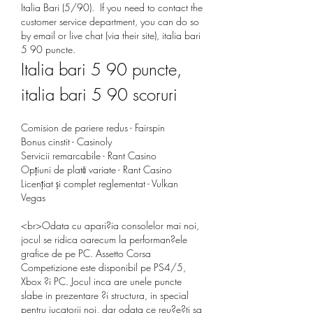
Italia Bari (5/90).  If you need to contact the 
customer service department, you can do so 
by email or live chat (via their site), italia bari 
5 90 puncte.
Italia bari 5 90 puncte, 
italia bari 5 90 scoruri
Comision de pariere redus - Fairspin
Bonus cinstit - Casinoly
Servicii remarcabile - Rant Casino
Opțiuni de plată variate - Rant Casino
Licențiat și complet reglementat - Vulkan 
Vegas
<br>Odata cu apari?ia consolelor mai noi, 
jocul se ridica oarecum la performan?ele 
grafice de pe PC. Assetto Corsa 
Competizione este disponibil pe PS4/5, 
Xbox ?i PC. Jocul inca are unele puncte 
slabe in prezentare ?i structura, in special 
pentru jucatorii noi, dar odata ce reu?e?ti sa 