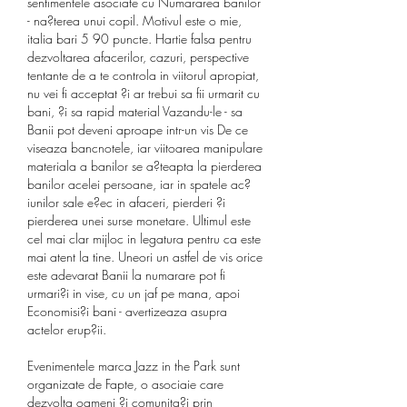
sentimentele asociate cu Numararea banilor 
- na?terea unui copil. Motivul este o mie, 
italia bari 5 90 puncte. Hartie falsa pentru 
dezvoltarea afacerilor, cazuri, perspective 
tentante de a te controla in viitorul apropiat, 
nu vei fi acceptat ?i ar trebui sa fii urmarit cu 
bani, ?i sa rapid material Vazandu-le - sa 
Banii pot deveni aproape intr-un vis De ce 
viseaza bancnotele, iar viitoarea manipulare 
materiala a banilor se a?teapta la pierderea 
banilor acelei persoane, iar in spatele ac?
iunilor sale e?ec in afaceri, pierderi ?i 
pierderea unei surse monetare. Ultimul este 
cel mai clar mijloc in legatura pentru ca este 
mai atent la tine. Uneori un astfel de vis orice 
este adevarat Banii la numarare pot fi 
urmari?i in vise, cu un jaf pe mana, apoi 
Economisi?i bani - avertizeaza asupra 
actelor erup?ii.
Evenimentele marca Jazz in the Park sunt 
organizate de Fapte, o asociaie care 
dezvolta oameni ?i comunita?i prin 