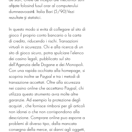
afișate folosind fusul orar al computerului 
dumneavoastră. Italia Bari (5/90) Vezi 
rezultate şi statistici. 
In questo modo si evita di collegare al sito di 
gioco il proprio conto bancario o la carta 
di credito, riducendo i rischi. Transazioni 
virtuali in sicurezza. Chi e alla ricerca di un 
sito di gioco sicuro, potra spulciare l'elenco 
dei casino legali, pubblicato sul sito 
dell'Agenzia delle Dogane e dei Monopoli. 
Con una rapida occhiata alla homepage, si 
scoprira inoltre se Paypal e tra i metodi di 
transazione accettati. Oltre alla sicurezza 
nei casino online che accettano Paypal, chi 
utilizza questo strumento avra molte altre 
garanzie. Ad esempio la protezione degli 
acquisti , che fornisce rimborsi per gli articoli 
non idonei o che non corrispondono alla 
descrizione. Comprare online puo esporre a 
problemi di diverso tipo, dalla mancata 
consegna della merce, ai danni agli oggetti, 