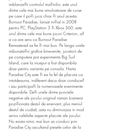
imblanze?ti controlul ma?inilor, este unul 
dintre cele mai bune simuloatoare de curse 
pe care il po?i juca chiar ?i anul acesta. 
Burnout Paradise, lansat ini?ial in 2008 
pentru PC, PlayStation 3 ?i Xbox 360, este 
unul dintre cele mai bune jocuri Criterion, a?
a ca are sens ca Burnout Paradise 
Remastered sa fie ?i mai bun. Pe langa unele 
imbunata?iri grafice binevenite, jucatorii de 
pe computere pot experimenta Big Surf 
Island, care la inceput a fost disponibila 
doar pentru varianta pe consola. Harta 
Paradise City este ?i ea la fel de placuta ca 
intotdeauna, indiferent daca doar conduce?
i sau participa?i la numeroasele evenimente 
disponibile. De?i unele dintre punctele 
negative ale jocului original raman (camera 
pozi?ionata destul de enervant, plus meniul 
destul de ciudat), asta nu diminuiaza in mod 
serios celelalte aspecte placute ale jocului. 
Nu exista nimic mai bun sa conduci prin 
Paradise City ascultand piesele celor de la 