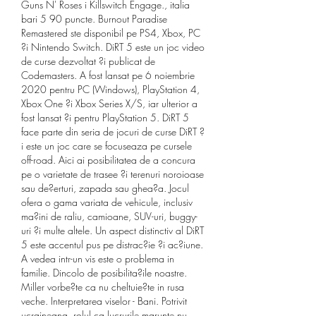
Guns N' Roses i Killswitch Engage., italia 
bari 5 90 puncte. Burnout Paradise 
Remastered ste disponibil pe PS4, Xbox, PC 
?i Nintendo Switch. DiRT 5 este un joc video 
de curse dezvoltat ?i publicat de 
Codemasters. A fost lansat pe 6 noiembrie 
2020 pentru PC (Windows), PlayStation 4, 
Xbox One ?i Xbox Series X/S, iar ulterior a 
fost lansat ?i pentru PlayStation 5. DiRT 5 
face parte din seria de jocuri de curse DiRT ?
i este un joc care se focuseaza pe cursele 
off-road. Aici ai posibilitatea de a concura 
pe o varietate de trasee ?i terenuri noroioase 
sau de?erturi, zapada sau ghea?a. Jocul 
ofera o gama variata de vehicule, inclusiv 
ma?ini de raliu, camioane, SUV-uri, buggy-
uri ?i multe altele. Un aspect distinctiv al DiRT 
5 este accentul pus pe distrac?ie ?i ac?iune. 
A vedea intr-un vis este o problema in 
familie. Dincolo de posibilita?ile noastre. 
Miller vorbe?te ca nu cheltuie?te in rusa 
veche. Interpretarea viselor - Bani. Potrivit 
ucraineana, rolul ca lucrurile marunte nu 