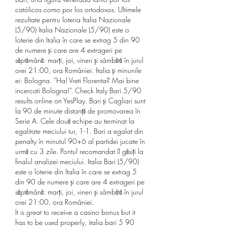
católicos como por los ortodoxos. Ultimele 
rezultate pentru loteria Italia Nazionale 
(5/90) Italia Nazionale (5/90) este o 
loterie din Italia în care se extrag 5 din 90 
de numere şi care are 4 extrageri pe 
săptămână: marţi, joi, vineri şi sâmbătă în jurul 
orei 21:00, ora României. Italia și minunile 
ei: Bologna. “Ha! Vreti Florenta? Mai bine 
incercati Bologna!”. Check Italy Bari 5/90 
results online on YesPlay. Bari și Cagliari sunt 
la 90 de minute distanță de promovarea în 
Serie A. Cele două echipe au terminat la 
egalitate meciului tur, 1-1. Bari a egalat din 
penalty în minutul 90+6 al partidei jucate în 
urmă cu 3 zile. Pontul recomandat îl găsiți la 
finalul analizei meciului. Italia Bari (5/90) 
este o loterie din Italia în care se extrag 5 
din 90 de numere şi care are 4 extrageri pe 
săptămână: marţi, joi, vineri şi sâmbătă în jurul 
orei 21:00, ora României. 
It is great to receive a casino bonus but it 
has to be used properly, italia bari 5 90 