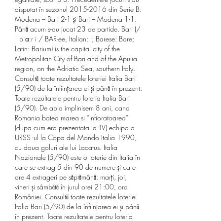
disputat în sezonul 2015-2016 din Serie B: 
Modena – Bari 2-1 și Bari – Modena 1-1. 
Până acum s-au jucat 23 de partide. Bari (/ 
ˈ b ɑːr i / BAR-ee, Italian: i; Barese: Bare; 
Latin: Barium) is the capital city of the 
Metropolitan City of Bari and of the Apulia 
region, on the Adriatic Sea, southern Italy. 
Consultă toate rezultatele loteriei Italia Bari 
(5/90) de la înfiinţarea ei şi până în prezent. 
Toate rezultatele pentru loteria Italia Bari 
(5/90). De abia implinisem 8 ani, cand 
Romania batea marea si “infioratoarea” 
(dupa cum era prezentata la TV) echipa a 
URSS -ul la Copa del Mondo Italia 1990, 
cu doua goluri ale lui Lacatus. Italia 
Nazionale (5/90) este o loterie din Italia în 
care se extrag 5 din 90 de numere şi care 
are 4 extrageri pe săptămână: marţi, joi, 
vineri şi sâmbătă în jurul orei 21:00, ora 
României. Consultă toate rezultatele loteriei 
Italia Bari (5/90) de la înfiinţarea ei şi până 
în prezent. Toate rezultatele pentru loteria 