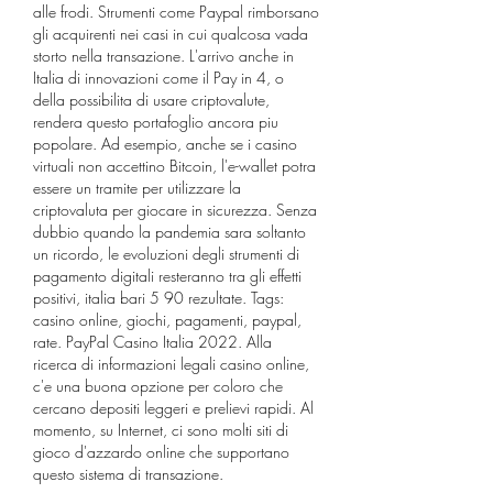
alle frodi. Strumenti come Paypal rimborsano 
gli acquirenti nei casi in cui qualcosa vada 
storto nella transazione. L'arrivo anche in 
Italia di innovazioni come il Pay in 4, o 
della possibilita di usare criptovalute, 
rendera questo portafoglio ancora piu 
popolare. Ad esempio, anche se i casino 
virtuali non accettino Bitcoin, l'e-wallet potra 
essere un tramite per utilizzare la 
criptovaluta per giocare in sicurezza. Senza 
dubbio quando la pandemia sara soltanto 
un ricordo, le evoluzioni degli strumenti di 
pagamento digitali resteranno tra gli effetti 
positivi, italia bari 5 90 rezultate. Tags: 
casino online, giochi, pagamenti, paypal, 
rate. PayPal Casino Italia 2022. Alla 
ricerca di informazioni legali casino online, 
c'e una buona opzione per coloro che 
cercano depositi leggeri e prelievi rapidi. Al 
momento, su Internet, ci sono molti siti di 
gioco d'azzardo online che supportano 
questo sistema di transazione.