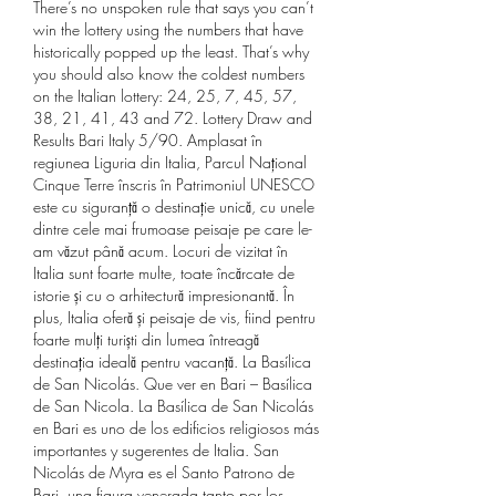
There’s no unspoken rule that says you can’t 
win the lottery using the numbers that have 
historically popped up the least. That’s why 
you should also know the coldest numbers 
on the Italian lottery: 24, 25, 7, 45, 57, 
38, 21, 41, 43 and 72. Lottery Draw and 
Results Bari Italy 5/90. Amplasat în 
regiunea Liguria din Italia, Parcul Național 
Cinque Terre înscris în Patrimoniul UNESCO 
este cu siguranță o destinație unică, cu unele 
dintre cele mai frumoase peisaje pe care le-
am văzut până acum. Locuri de vizitat în 
Italia sunt foarte multe, toate încărcate de 
istorie și cu o arhitectură impresionantă. În 
plus, Italia oferă și peisaje de vis, fiind pentru 
foarte mulți turiști din lumea întreagă 
destinația ideală pentru vacanță. La Basílica 
de San Nicolás. Que ver en Bari – Basílica 
de San Nicola. La Basílica de San Nicolás 
en Bari es uno de los edificios religiosos más 
importantes y sugerentes de Italia. San 
Nicolás de Myra es el Santo Patrono de 
Bari, una figura venerada tanto por los 