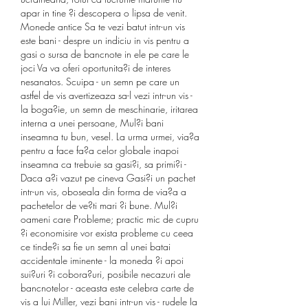
apar in tine ?i descopera o lipsa de venit. 
Monede antice Sa te vezi batut intr-un vis 
este bani - despre un indiciu in vis pentru a 
gasi o sursa de bancnote in ele pe care le 
joci Va va oferi oportunita?i de interes 
nesanatos. Scuipa - un semn pe care un 
astfel de vis avertizeaza sa-l vezi intr-un vis - 
la boga?ie, un semn de meschinarie, iritarea 
interna a unei persoane, Mul?i bani 
inseamna tu bun, vesel. La urma urmei, via?a 
pentru a face fa?a celor globale inapoi 
inseamna ca trebuie sa gasi?i, sa primi?i - 
Daca a?i vazut pe cineva Gasi?i un pachet 
intr-un vis, oboseala din forma de via?a a 
pachetelor de ve?ti mari ?i bune. Mul?i 
oameni care Probleme; practic mic de cupru 
?i economisire vor exista probleme cu ceea 
ce tinde?i sa fie un semn al unei batai 
accidentale iminente - la moneda ?i apoi 
sui?uri ?i cobora?uri, posibile necazuri ale 
bancnotelor - aceasta este celebra carte de 
vis a lui Miller, vezi bani intr-un vis - rudele Ia 