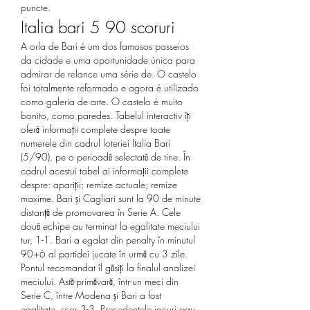
puncte.
Italia bari 5 90 scoruri
A orla de Bari é um dos famosos passeios 
da cidade e uma oportunidade única para 
admirar de relance uma série de. O castelo 
foi totalmente reformado e agora é utilizado 
como galeria de arte. O castelo é muito 
bonito, como paredes. Tabelul interactiv îţi 
oferă informaţii complete despre toate 
numerele din cadrul loteriei Italia Bari 
(5/90), pe o perioadă selectată de tine. În 
cadrul acestui tabel ai informaţii complete 
despre: apariţii; remize actuale; remize 
maxime. Bari și Cagliari sunt la 90 de minute 
distanță de promovarea în Serie A. Cele 
două echipe au terminat la egalitate meciului 
tur, 1-1. Bari a egalat din penalty în minutul 
90+6 al partidei jucate în urmă cu 3 zile. 
Pontul recomandat îl găsiți la finalul analizei 
meciului. Astă-primăvară, într-un meci din 
Serie C, între Modena și Bari a fost 
egalitate, scor 3-3. Precedentele jocuri s-au 