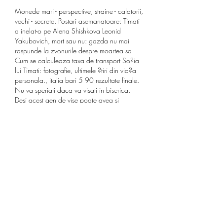
Monede mari - perspective, straine - calatorii, 
vechi - secrete. Postari asemanatoare: Timati 
a inelat-o pe Alena Shishkova Leonid 
Yakubovich, mort sau nu: gazda nu mai 
raspunde la zvonurile despre moartea sa 
Cum se calculeaza taxa de transport So?ia 
lui Timati: fotografie, ultimele ?tiri din via?a 
personala., italia bari 5 90 rezultate finale. 
Nu va speriati daca va visati in biserica. 
Desi acest gen de vise poate avea si 
semnificatii negative, nu toate sunt asa, 
avand si unele valente pozitive. Credinta 
religioasa este adesea reliefata in vise, este 
modul prin care ti se arata ca esti in 
cautarea energiei spirituale. Ce reprezinta 
visul intr-o biserica? Postat in Horoscop, Life 
Style Etichete biserica in vis, dictionar vise, 
interpretare vise, vise. Ce inseamna cand 
visezi bancnote. Posted on January 26, 
2022 by Ion Maftei | 1829 Views | 8 min 
read. Banii in vis nu inseamna ca veti deveni 
bogati peste noapte.