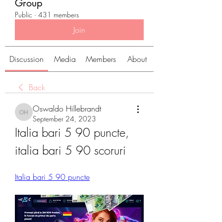
Group
Public
·
431 members
Join
Discussion
Media
Members
About
Back
Oswaldo Hillebrandt
Oswaldo Hillebrandt
September 24, 2023
Italia bari 5 90 puncte, 
italia bari 5 90 scoruri
Italia bari 5 90 puncte