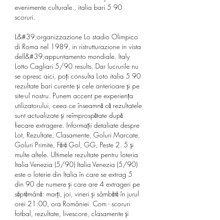
evenimente culturale., italia bari 5 90 
scoruri.
L&#39;organizzazione Lo stadio Olimpico 
di Roma nel 1989, in ristrutturazione in vista 
dell&#39;appuntamento mondiale. Italy 
Lotto Cagliari 5/90 results. Dar lucrurile nu 
se opresc aici, poți consulta Loto italia 5 90 
rezultate bari curente și cele anterioare și pe 
site-ul nostru. Punem accent pe experiența 
utilizatorului, ceea ce înseamnă că rezultatele 
sunt actualizate și reîmprospătate după 
fiecare extragere. Informații detaliate despre 
Lot, Rezultate, Clasamente, Goluri Marcate, 
Goluri Primite, Fără Gol, GG, Peste 2. 5 și 
multe altele. Ultimele rezultate pentru loteria 
Italia Venezia (5/90) Italia Venezia (5/90) 
este o loterie din Italia în care se extrag 5 
din 90 de numere şi care are 4 extrageri pe 
săptămână: marţi, joi, vineri şi sâmbătă în jurul 
orei 21:00, ora României. Com - scoruri 
fotbal, rezultate, livescore, clasamente și 