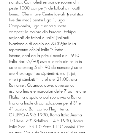
statistici. Com oferă servicii de scoruri din 
peste 1000 competiții de fotbal din toată 
lumea. Oferim Live Centre (detalii și statistici 
live din meci) pentru Liga 1, Liga 
Campionilor, Liga Europa și toate 
competițiile majore din Europa. Echipa 
națională de fotbal a Italiei (italiană 
Nazionale di calcio dell&#39;Italia) a 
reprezentat oficial Italia în fotbalul 
internațional de la primul meci din 1910. 
Italia Bari (5/90) este o loterie din Italia în 
care se extrag 5 din 90 de numere şi care 
are 4 extrageri pe săptămână: marţi, joi, 
vineri şi sâmbătă în jurul orei 21:00, ora 
României. Quando, dove, avversario, 
risultato finale e marcatori delle 7 partite che 
l’Italia ha disputato dal suo avvio a Roma 
fino alla finale di consolazione per il 3° e 
4° posto a Bari contro l’Inghilterra. 
GRUPPO A 9-6-1990, Roma Italia-Austria 
1-0 Rete: 79’ Schillaci. 14-6-1990, Roma 
Italia-Stati Uniti 1-0 Rete: 11’ Giannini. Ora 
de start; Orele de început ale meciurilor sunt 