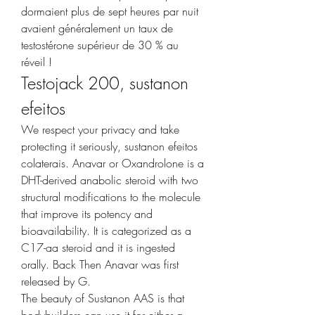
dormaient plus de sept heures par nuit 
avaient généralement un taux de 
testostérone supérieur de 30 % au 
réveil ! 
Testojack 200, sustanon 
efeitos
We respect your privacy and take 
protecting it seriously, sustanon efeitos 
colaterais. Anavar or Oxandrolone is a 
DHT-derived anabolic steroid with two 
structural modifications to the molecule 
that improve its potency and 
bioavailability. It is categorized as a 
C17-aa steroid and it is ingested 
orally. Back Then Anavar was first 
released by G.
The beauty of Sustanon AAS is that 