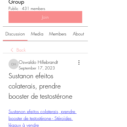
Group
Public
·
431 members
Join
Discussion
Media
Members
About
Back
Oswaldo Hillebrandt
Oswaldo Hillebrandt
September 17, 2023
Sustanon efeitos 
colaterais, prendre 
booster de testostérone
Sustanon efeitos colaterais, prendre 
booster de testostérone - Stéroïdes 
légaux à vendre