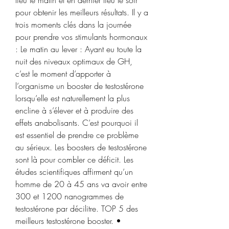
lieu le matin et en dernier lieu le soir 
pour obtenir les meilleurs résultats. Il y a 
trois moments clés dans la journée 
pour prendre vos stimulants hormonaux 
: Le matin au lever : Ayant eu toute la 
nuit des niveaux optimaux de GH, 
c’est le moment d’apporter à 
l’organisme un booster de testostérone 
lorsqu’elle est naturellement la plus 
encline à s’élever et à produire des 
effets anabolisants. C’est pourquoi il 
est essentiel de prendre ce problème 
au sérieux. Les boosters de testostérone 
sont là pour combler ce déficit. Les 
études scientifiques affirment qu’un 
homme de 20 à 45 ans va avoir entre 
300 et 1200 nanogrammes de 
testostérone par décilitre. TOP 5 des 
meilleurs testostérone booster. • 