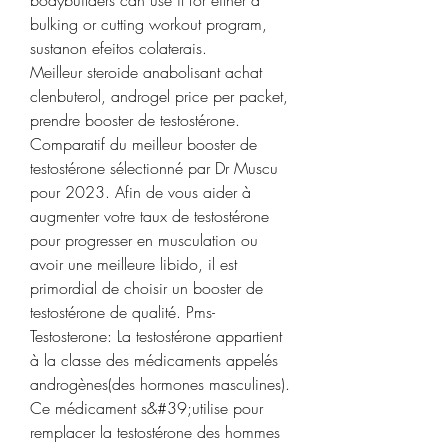
bodybuilders can use it for either a 
bulking or cutting workout program, 
sustanon efeitos colaterais.
Meilleur steroide anabolisant achat 
clenbuterol, androgel price per packet, 
prendre booster de testostérone. 
Comparatif du meilleur booster de 
testostérone sélectionné par Dr Muscu 
pour 2023. Afin de vous aider à 
augmenter votre taux de testostérone 
pour progresser en musculation ou 
avoir une meilleure libido, il est 
primordial de choisir un booster de 
testostérone de qualité. Pms-
Testosterone: La testostérone appartient 
à la classe des médicaments appelés 
androgènes(des hormones masculines). 
Ce médicament s&#39;utilise pour 
remplacer la testostérone des hommes 