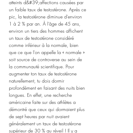
atteints d&#39;affections causées par 
un faible taux de testostérone. Après ce 
pic, la testostérone diminue d’environ 
1 à 2 % par an. À l’âge de 45 ans, 
environ un tiers des hommes affichent 
un taux de testostérone considéré 
comme inférieur à la normale, bien 
que ce que l’on appelle la « normale » 
soit source de controverse au sein de 
la communauté scientifique. Pour 
augmenter ton taux de testostérone 
naturellement, tu dois dormir 
profondément en faisant des nuits bien 
longues. En effet, une recherche 
américaine faite sur des athlètes a 
démontré que ceux qui dormaient plus 
de sept heures par nuit avaient 
généralement un taux de testostérone 
supérieur de 30 % au réveil ! Il y a 