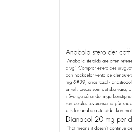
Anabola steroider coff
 Anabolic steroids are often referred to as a ‘performance and image enhancing 
drug’. Comprar esteroides uruguay s
och nackdelar venta de clenbuter
mg &#39; anastrozol - anastrozo
enkelt, precis som det ska vara, a
i Sverige så är det inga konstighe
sen betala. Leveranserna går snab
pris för anabola steroider kan mät
Dianabol 20 mg per 
 That means it doesn’t continue delivering its benefits for long. For beginners: the 