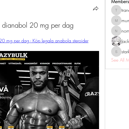
Members
tra
tranenat
mum
f, dianabol 20 mg per dag
mumbai.n
no
nomomo
 20 mg per dag - Köp legala anabola steroider
Jac
sta
starkse5
See All 