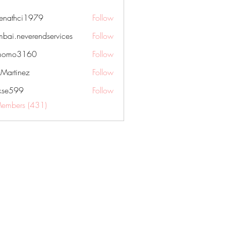
nenathci1979
Follow
hci1979
bai.neverendservices
Follow
everendservices
momo3160
Follow
3160
kMartinez
Follow
rkse599
Follow
99
Members (431)