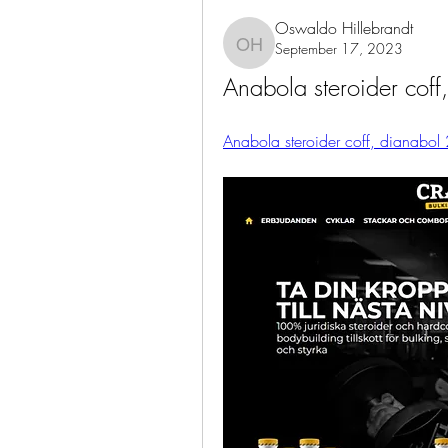
Oswaldo Hillebrandt
September 17, 2023
Oswaldo Hillebrandt
Anabola steroider cof
Anabola steroider coff, dianabol