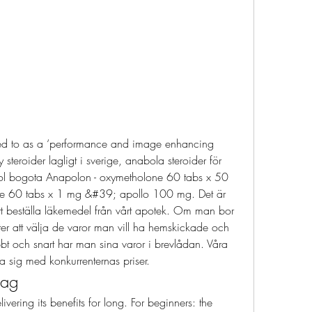
teroider lagligt i sverige, anabola steroider för 
ol bogota Anapolon - oxymetholone 60 tabs x 50 
le 60 tabs x 1 mg &#39; apollo 100 mg. Det är 
tt beställa läkemedel från vårt apotek. Om man bor 
ter att välja de varor man vill ha hemskickade och 
bt och snart har man sina varor i brevlådan. Våra 
a sig med konkurrenternas priser. 
dag