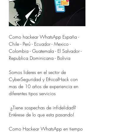
Como hackear WhatsApp España - 
Chile - Perú - Ecuador - Mexico - 
Colombia - Guatemala - El Salvador - 
Republica Dominicana - Bolivia
Somos lideres en el sector de 
CyberSeguridad y EthicalHack con 
mas de 10 años de experiencia en 
diferentes tipos servicios                         
 ¿Tiene sospechas de infidelidad?                        
Entérese de lo que esta pasando!                          
Como Hackear WhatsApp en tiempo 