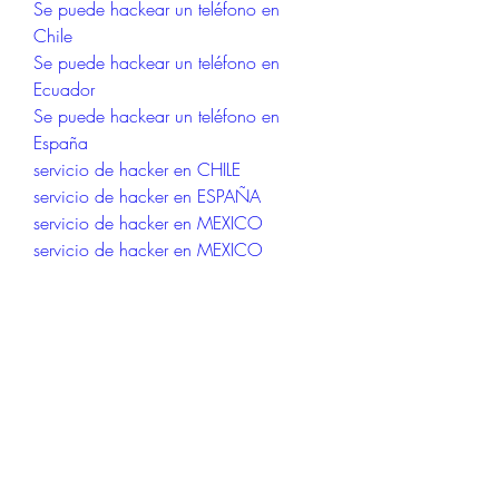
Se puede hackear un teléfono en 
Chile
Se puede hackear un teléfono en 
Ecuador
Se puede hackear un teléfono en 
España
servicio de hacker en CHILE
servicio de hacker en ESPAÑA
servicio de hacker en MEXICO
servicio de hacker en MEXICO
busco hacker en españa
Servicios De Hacker
Hackear WhatsApp 2023
Como HAcker WhatsApp
Busco Hacker WhatsApp
Clonar WhatsApp
como espiar whatsapp de mi novia
como espiar whatsapp
como ver el historial de whatsapp 