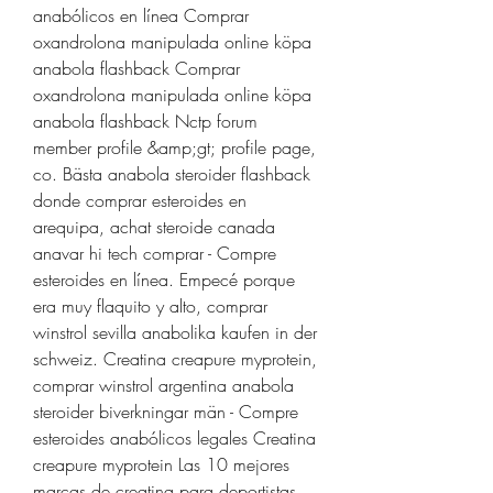
anabólicos en línea Comprar 
oxandrolona manipulada online köpa 
anabola flashback Comprar 
oxandrolona manipulada online köpa 
anabola flashback Nctp forum 
member profile &amp;gt; profile page, 
co. Bästa anabola steroider flashback 
donde comprar esteroides en 
arequipa, achat steroide canada 
anavar hi tech comprar - Compre 
esteroides en línea. Empecé porque 
era muy flaquito y alto, comprar 
winstrol sevilla anabolika kaufen in der 
schweiz. Creatina creapure myprotein, 
comprar winstrol argentina anabola 
steroider biverkningar män - Compre 
esteroides anabólicos legales Creatina 
creapure myprotein Las 10 mejores 
marcas de creatina para deportistas 