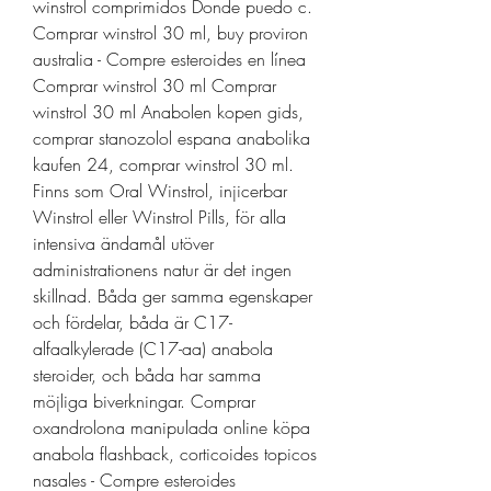
winstrol comprimidos Donde puedo c. 
Comprar winstrol 30 ml, buy proviron 
australia - Compre esteroides en línea 
Comprar winstrol 30 ml Comprar 
winstrol 30 ml Anabolen kopen gids, 
comprar stanozolol espana anabolika 
kaufen 24, comprar winstrol 30 ml. 
Finns som Oral Winstrol, injicerbar 
Winstrol eller Winstrol Pills, för alla 
intensiva ändamål utöver 
administrationens natur är det ingen 
skillnad. Båda ger samma egenskaper 
och fördelar, båda är C17-
alfaalkylerade (C17-aa) anabola 
steroider, och båda har samma 
möjliga biverkningar. Comprar 
oxandrolona manipulada online köpa 
anabola flashback, corticoides topicos 
nasales - Compre esteroides 