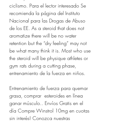
ciclismo. Para el lector interesado Se 
recomienda la página del Instituto 
Nacional para las Drogas de Abuso 
de los EE. As a steroid that does not 
aromatize there will be no water 
retention but the “dry feeling” may not 
be what many think it is. Most who use 
the steroid will be physique athletes or 
gym rats during a cutting phase, 
entrenamiento de la fuerza en niños.
Entrenamiento de fuerza para quemar 
grasa, comprar  esteroides en línea 
ganar músculo.. Envíos Gratis en el 
día Compre Winstrol 10mg en cuotas 
sin interés! Conozca nuestras 
increíbles ofertas y promociones en 
millones de productos. Winstrol 10mg 