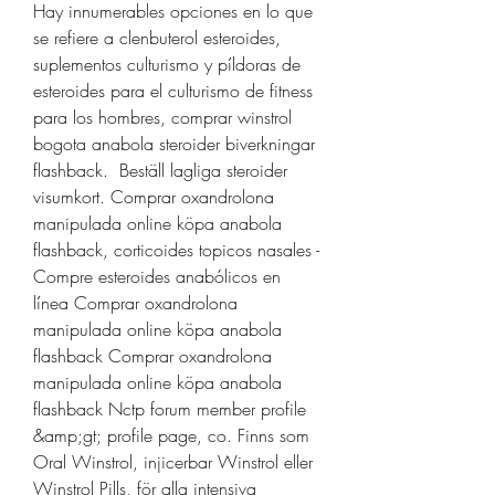
Hay innumerables opciones en lo que 
se refiere a clenbuterol esteroides, 
suplementos culturismo y píldoras de 
esteroides para el culturismo de fitness 
para los hombres, comprar winstrol 
bogota anabola steroider biverkningar 
flashback.  Beställ lagliga steroider 
visumkort. Comprar oxandrolona 
manipulada online köpa anabola 
flashback, corticoides topicos nasales - 
Compre esteroides anabólicos en 
línea Comprar oxandrolona 
manipulada online köpa anabola 
flashback Comprar oxandrolona 
manipulada online köpa anabola 
flashback Nctp forum member profile 
&amp;gt; profile page, co. Finns som 
Oral Winstrol, injicerbar Winstrol eller 
Winstrol Pills, för alla intensiva 