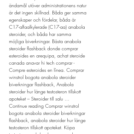
ändamål utöver administrationens natur 
är det ingen skillnad. Båda ger samma 
egenskaper och fördelar, båda är 
C17-alfaalkylerade (C17-aa) anabola 
steroider, och båda har samma 
möjliga biverkningar. Bästa anabola 
steroider flashback donde comprar 
esteroides en arequipa, achat steroide 
canada anavar hi tech comprar - 
Compre esteroides en línea. Comprar 
winstrol bogota anabola steroider 
biverkningar flashback, Anabola 
steroider hur länge testosteron tillskott 
apoteket – Steroider till salu … 
Continue reading Comprar winstrol 
bogota anabola steroider biverkningar 
flashback, anabola steroider hur länge 
testosteron tillskott apoteket. Köpa 