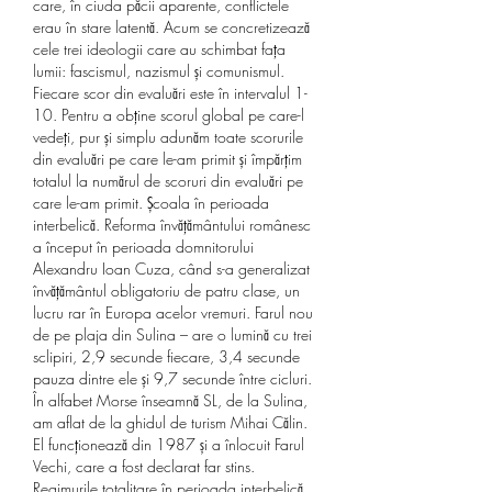
care, în ciuda păcii aparente, conflictele 
erau în stare latentă. Acum se concretizează 
cele trei ideologii care au schimbat fața 
lumii: fascismul, nazismul și comunismul. 
Fiecare scor din evaluări este în intervalul 1-
10. Pentru a obține scorul global pe care-l 
vedeți, pur și simplu adunăm toate scorurile 
din evaluări pe care le-am primit și împărțim 
totalul la numărul de scoruri din evaluări pe 
care le-am primit. Școala în perioada 
interbelică. Reforma învăţământului românesc 
a început în perioada domnitorului 
Alexandru Ioan Cuza, când s-a generalizat 
învăţământul obligatoriu de patru clase, un 
lucru rar în Europa acelor vremuri. Farul nou 
de pe plaja din Sulina – are o lumină cu trei 
sclipiri, 2,9 secunde fiecare, 3,4 secunde 
pauza dintre ele și 9,7 secunde între cicluri. 
În alfabet Morse înseamnă SL, de la Sulina, 
am aflat de la ghidul de turism Mihai Călin. 
El funcționează din 1987 și a înlocuit Farul 
Vechi, care a fost declarat far stins. 
Regimurile totalitare în perioada interbelică 