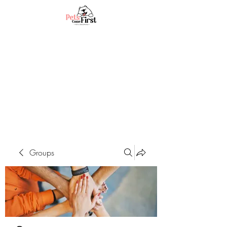
Groups