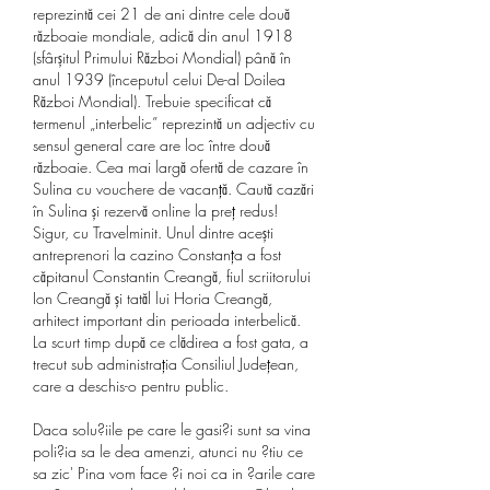
reprezintă cei 21 de ani dintre cele două 
războaie mondiale, adică din anul 1918 
(sfârșitul Primului Război Mondial) până în 
anul 1939 (începutul celui De-al Doilea 
Război Mondial). Trebuie specificat că 
termenul „interbelic” reprezintă un adjectiv cu 
sensul general care are loc între două 
războaie. Cea mai largă ofertă de cazare în 
Sulina cu vouchere de vacanță. Caută cazări 
în Sulina și rezervă online la preț redus! 
Sigur, cu Travelminit. Unul dintre acești 
antreprenori la cazino Constanța a fost 
căpitanul Constantin Creangă, fiul scriitorului 
Ion Creangă și tatăl lui Horia Creangă, 
arhitect important din perioada interbelică. 
La scurt timp după ce clădirea a fost gata, a 
trecut sub administrația Consiliul Județean, 
care a deschis-o pentru public. 
Daca solu?iile pe care le gasi?i sunt sa vina 
poli?ia sa le dea amenzi, atunci nu ?tiu ce 
sa zic' Pina vom face ?i noi ca in ?arile care 