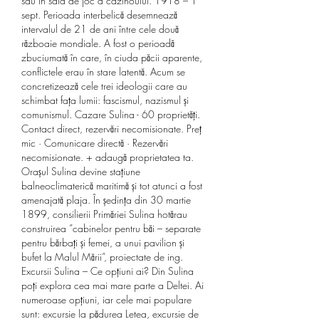
sau în sala de joc a cazinoului. 1918 – 1 
sept. Perioada interbelică desemnează 
intervalul de 21 de ani între cele două 
războaie mondiale. A fost o perioadă 
zbuciumată în care, în ciuda păcii aparente, 
conflictele erau în stare latentă. Acum se 
concretizează cele trei ideologii care au 
schimbat fața lumii: fascismul, nazismul și 
comunismul. Cazare Sulina - 60 proprietăți. 
Contact direct, rezervări necomisionate. Preț 
mic · Comunicare directă · Rezervări 
necomisionate. + adaugă proprietatea ta. 
Orașul Sulina devine stațiune 
balneoclimaterică maritimă și tot atunci a fost 
amenajată plaja. În ședința din 30 martie 
1899, consilierii Primăriei Sulina hotărau 
construirea ”cabinelor pentru băi – separate 
pentru bărbați și femei, a unui pavilion și 
bufet la Malul Mării”, proiectate de ing. 
Excursii Sulina – Ce opțiuni ai? Din Sulina 
poți explora cea mai mare parte a Deltei. Ai 
numeroase opțiuni, iar cele mai populare 
sunt: excursie la pădurea Letea, excursie de 