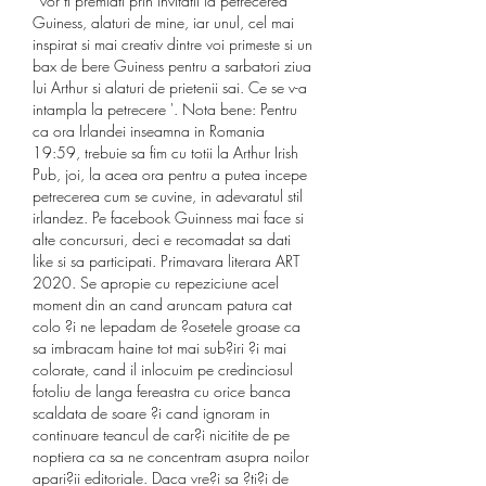
' vor fi premiati prin invitatii la petrecerea 
Guiness, alaturi de mine, iar unul, cel mai 
inspirat si mai creativ dintre voi primeste si un 
bax de bere Guiness pentru a sarbatori ziua 
lui Arthur si alaturi de prietenii sai. Ce se v-a 
intampla la petrecere '. Nota bene: Pentru 
ca ora Irlandei inseamna in Romania 
19:59, trebuie sa fim cu totii la Arthur Irish 
Pub, joi, la acea ora pentru a putea incepe 
petrecerea cum se cuvine, in adevaratul stil 
irlandez. Pe facebook Guinness mai face si 
alte concursuri, deci e recomadat sa dati 
like si sa participati. Primavara literara ART 
2020. Se apropie cu repeziciune acel 
moment din an cand aruncam patura cat 
colo ?i ne lepadam de ?osetele groase ca 
sa imbracam haine tot mai sub?iri ?i mai 
colorate, cand il inlocuim pe credinciosul 
fotoliu de langa fereastra cu orice banca 
scaldata de soare ?i cand ignoram in 
continuare teancul de car?i nicitite de pe 
noptiera ca sa ne concentram asupra noilor 
apari?ii editoriale. Daca vre?i sa ?ti?i de 