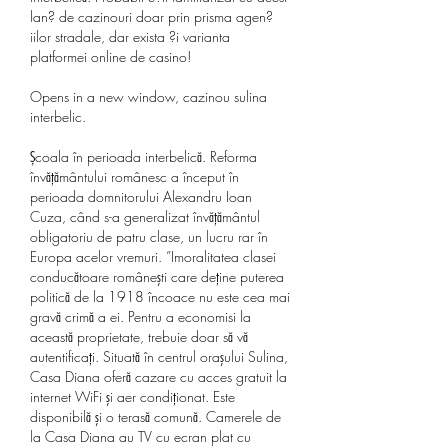
lan? de cazinouri doar prin prisma agen?
iilor stradale, dar exista ?i varianta 
platformei online de casino!
Opens in a new window, cazinou sulina 
interbelic.
Școala în perioada interbelică. Reforma 
învăţământului românesc a început în 
perioada domnitorului Alexandru Ioan 
Cuza, când s-a generalizat învăţământul 
obligatoriu de patru clase, un lucru rar în 
Europa acelor vremuri. ”Imoralitatea clasei 
conducătoare româneşti care deţine puterea 
politică de la 1918 încoace nu este cea mai 
gravă crimă a ei. Pentru a economisi la 
această proprietate, trebuie doar să vă 
autentificați. Situată în centrul oraşului Sulina, 
Casa Diana oferă cazare cu acces gratuit la 
internet WiFi şi aer condiţionat. Este 
disponibilă şi o terasă comună. Camerele de 
la Casa Diana au TV cu ecran plat cu 