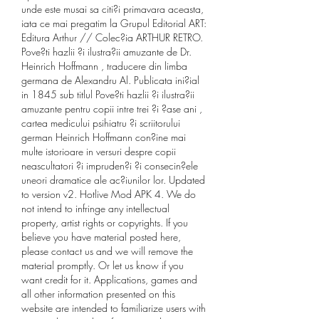
unde este musai sa citi?i primavara aceasta, 
iata ce mai pregatim la Grupul Editorial ART: 
Editura Arthur // Colec?ia ARTHUR RETRO. 
Pove?ti hazlii ?i ilustra?ii amuzante de Dr. 
Heinrich Hoffmann , traducere din limba 
germana de Alexandru Al. Publicata ini?ial 
in 1845 sub titlul Pove?ti hazlii ?i ilustra?ii 
amuzante pentru copii intre trei ?i ?ase ani , 
cartea medicului psihiatru ?i scriitorului 
german Heinrich Hoffmann con?ine mai 
multe istorioare in versuri despre copii 
neascultatori ?i impruden?i ?i consecin?ele 
uneori dramatice ale ac?iunilor lor. Updated 
to version v2. Hotlive Mod APK 4. We do 
not intend to infringe any intellectual 
property, artist rights or copyrights. If you 
believe you have material posted here, 
please contact us and we will remove the 
material promptly. Or let us know if you 
want credit for it. Applications, games and 
all other information presented on this 
website are intended to familiarize users with 