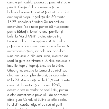
canale prin cablu, podea cu parchet şi baie 
privată. Orașul Sulina devine stațiune 
balneoclimaterică maritimă și tot atunci a fost 
amenajată plaja. În ședința din 30 martie 
1899, consilierii Primăriei Sulina hotărau 
construirea ”cabinelor pentru băi – separate 
pentru bărbați și femei, a unui pavilion și 
bufet la Malul Mării”, proiectate de ing. 
Excursii Sulina – Ce opțiuni ai? Din Sulina 
poți explora cea mai mare parte a Deltei. Ai 
numeroase opțiuni, iar cele mai populare 
sunt: excursie la pădurea Letea, excursie de 
seară la gura de vărsare a Dunării, excursie la 
lacurile Roșu și Roșuleț, Excursie la Sfântu 
Gheorghe, excusie la Canalul cu sălcii sau 
chiar un tur complex de o zi, ce cuprinde și 
Mila 23. Are o înălțime de 11,6 metri și este 
construit din metal ușor. În anul 1960, 
acesta a fost reinstalat pe soclul său, pentru 
a oferi autenticitate peisajului de pe vremuri, 
când gura Canalului Sulina se afla acolo. 
Farul din capătul digului de sud al gurii 