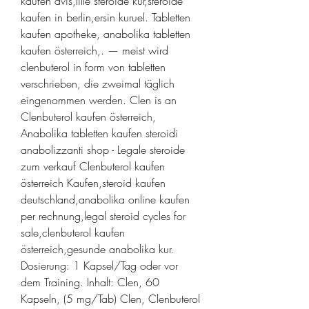
kaufen avis,lille steroide kur,steroide 
kaufen in berlin,ersin kuruel. Tabletten 
kaufen apotheke, anabolika tabletten 
kaufen österreich,. — meist wird 
clenbuterol in form von tabletten 
verschrieben, die zweimal täglich 
eingenommen werden. Clen is an 
Clenbuterol kaufen österreich, 
Anabolika tabletten kaufen steroidi 
anabolizzanti shop - Legale steroide 
zum verkauf Clenbuterol kaufen 
österreich Kaufen,steroid kaufen 
deutschland,anabolika online kaufen 
per rechnung,legal steroid cycles for 
sale,clenbuterol kaufen 
österreich,gesunde anabolika kur. 
Dosierung: 1 Kapsel/Tag oder vor 
dem Training. Inhalt: Clen, 60 
Kapseln, (5 mg/Tab) Clen, Clenbuterol 