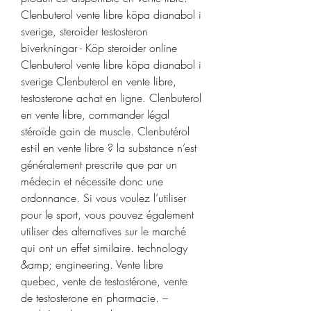
Clenbuterol vente libre köpa dianabol i 
sverige, steroider testosteron 
biverkningar - Köp steroider online 
Clenbuterol vente libre köpa dianabol i 
sverige Clenbuterol en vente libre, 
testosterone achat en ligne. Clenbuterol 
en vente libre, commander légal 
stéroïde gain de muscle. Clenbutérol 
est-il en vente libre ? la substance n’est 
généralement prescrite que par un 
médecin et nécessite donc une 
ordonnance. Si vous voulez l’utiliser 
pour le sport, vous pouvez également 
utiliser des alternatives sur le marché 
qui ont un effet similaire. ‎technology 
&amp; engineering. Vente libre 
quebec, vente de testostérone, vente 
de testosterone en pharmacie. – 