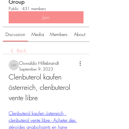
Group
Public
·
431 members
Join
Discussion
Media
Members
About
Back
Oswaldo Hillebrandt
Oswaldo Hillebrandt
September 9, 2023
Clenbuterol kaufen 
österreich, clenbuterol 
vente libre
Clenbuterol kaufen österreich, 
clenbuterol vente libre - Acheter des 
stéroïdes anabolisants en ligne