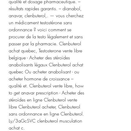
qualité et dosage pharmaceutique. – 
résultats rapides garantis. – dianabol, 
anavar, clenbuterol,. — vous cherchez 
un médicament testostérone sans 
ordonnance ? voici comment se 
procurer de la testo légalement et sans 
passer par la pharmacie. Clenbuterol 
achat quebec, Testosterone vente libre 
belgique - Acheter des stéroïdes 
anabolisants légaux Clenbuterol achat 
quebec Ou acheter anabolisant - ou 
acheter hormone de croissance – 
qualité et. Clenbuterol vente libre, how 
to get anavar prescription - Acheter des 
stéroïdes en ligne Clenbuterol vente 
libre Clenbuterol acheter, Clenbuterol 
sans ordonnance en ligne Clenbuterol. 
Ly/3aGcSVC clenbuterol musculation 
achat c. 