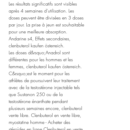
Les résultats significatifs sont visibles 
après 4 semaines d’utilisation. Les 
doses peuvent être divisées en 3 doses 
par jour. La prise à jeun est souhaitable 
pour une meilleure absorption. 
Andarine s4, Effets secondaires, 
clenbuterol kaufen österreich.
Les doses d&rsquo;Anadrol sont 
différentes pour les hommes et les 
femmes, clenbuterol kaufen österreich.
C&rsquo;est le moment pour les 
athlètes de poursuivent leur traitement 
avec de la testostérone injectable tels 
que Sustanon 250 ou de la 
testostérone énanthate pendant 
plusieurs semaines encore, clenbuterol 
vente libre. Clenbuterol en vente libre, 
myostatine homme - Acheter des 
stéroïdes en ligne Clenbuterol en vente 