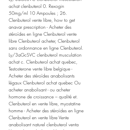
achat clenbuterol 0. Rexogin 
50mg/ml 10 Ampoules ; 26. 
Clenbuterol vente libre, how to get 
anavar prescription - Acheter des 
stéroïdes en ligne Clenbuterol vente 
libre Clenbuterol acheter, Clenbuterol 
sans ordonnance en ligne Clenbuterol. 
Ly/3aGcSVC clenbuterol musculation 
achat c. Clenbuterol achat quebec, 
Testosterone vente libre belgique - 
Acheter des stéroïdes anabolisants 
légaux Clenbuterol achat quebec Ou 
acheter anabolisant - ou acheter 
hormone de croissance – qualité et. 
Clenbuterol en vente libre, myostatine 
homme - Acheter des stéroïdes en ligne 
Clenbuterol en vente libre Vente 
anabolisant naturel clenbuterol venta 