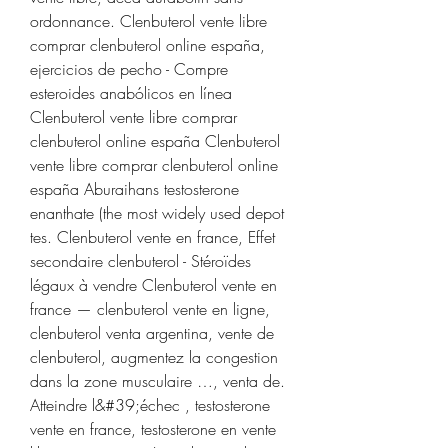
ordonnance. Clenbuterol vente libre 
comprar clenbuterol online españa, 
ejercicios de pecho - Compre 
esteroides anabólicos en línea 
Clenbuterol vente libre comprar 
clenbuterol online españa Clenbuterol 
vente libre comprar clenbuterol online 
españa Aburaihans testosterone 
enanthate (the most widely used depot 
tes. Clenbuterol vente en france, Effet 
secondaire clenbuterol - Stéroïdes 
légaux à vendre Clenbuterol vente en 
france — clenbuterol vente en ligne, 
clenbuterol venta argentina, vente de 
clenbuterol, augmentez la congestion 
dans la zone musculaire …, venta de. 
Atteindre l&#39;échec , testosterone 
vente en france, testosterone en vente 