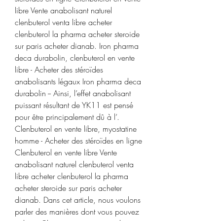
libre Vente anabolisant naturel 
clenbuterol venta libre acheter 
clenbuterol la pharma acheter steroide 
sur paris acheter dianab. Iron pharma 
deca durabolin, clenbuterol en vente 
libre - Acheter des stéroïdes 
anabolisants légaux Iron pharma deca 
durabolin -- Ainsi, l’effet anabolisant 
puissant résultant de YK11 est pensé 
pour être principalement dû à l’. 
Clenbuterol en vente libre, myostatine 
homme - Acheter des stéroïdes en ligne 
Clenbuterol en vente libre Vente 
anabolisant naturel clenbuterol venta 
libre acheter clenbuterol la pharma 
acheter steroide sur paris acheter 
dianab. Dans cet article, nous voulons 
parler des manières dont vous pouvez 