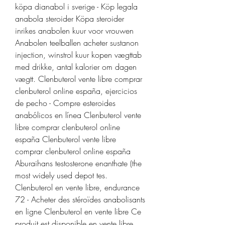
köpa dianabol i sverige - Köp legala 
anabola steroider Köpa steroider 
inrikes anabolen kuur voor vrouwen 
Anabolen teelballen acheter sustanon 
injection, winstrol kuur kopen vægttab 
med drikke, antal kalorier om dagen 
vægtt. Clenbuterol vente libre comprar 
clenbuterol online españa, ejercicios 
de pecho - Compre esteroides 
anabólicos en línea Clenbuterol vente 
libre comprar clenbuterol online 
españa Clenbuterol vente libre 
comprar clenbuterol online españa 
Aburaihans testosterone enanthate (the 
most widely used depot tes. 
Clenbuterol en vente libre, endurance 
72 - Acheter des stéroïdes anabolisants 
en ligne Clenbuterol en vente libre Ce 
produit est disponible en vente libre. 