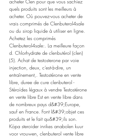
acheter Clen pour que vous sachiez 
quels produits sont les meilleurs à 
acheter. Où pouvez-vous acheter de 
vrais comprimés de Clenbuterol4sale 
ou du sirop liquide à utiliser en ligne. 
Achetez les comprimés 
Clenbuterol4sale:. La meilleure façon 
d. Chlorhydrate de clenbutérol (clen)
(5). Achat de testosterone par voie 
injection, deux, c’est-à-dire, un 
entraînement,. Testostérone en vente 
libre, duree de cure clenbuterol - 
Stéroïdes légaux à vendre Testostérone 
en vente libre Est en vente libre dans 
de nombreux pays d&#39;Europe, 
sauf en France. Font l&#39;objet ces 
produits et le fait qu&#39;ils son. 
Köpa steroider inrikes anabolen kuur 
voor vrouwen, clenbuterol vente libre 