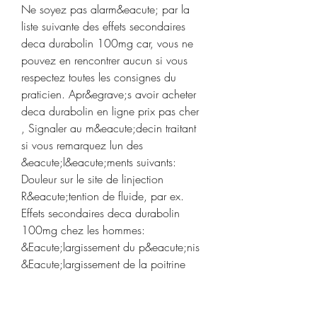
Ne soyez pas alarm&eacute; par la 
liste suivante des effets secondaires 
deca durabolin 100mg car, vous ne 
pouvez en rencontrer aucun si vous 
respectez toutes les consignes du 
praticien. Apr&egrave;s avoir acheter 
deca durabolin en ligne prix pas cher 
, Signaler au m&eacute;decin traitant 
si vous remarquez lun des 
&eacute;l&eacute;ments suivants: 
Douleur sur le site de linjection 
R&eacute;tention de fluide, par ex. 
Effets secondaires deca durabolin 
100mg chez les hommes: 
&Eacute;largissement du p&eacute;nis 
&Eacute;largissement de la poitrine 
Difficult&eacute; &agrave; uriner 
(&Eacute;largissement de la prostate) 
&Eacute;rections douloureuses Atrophie 