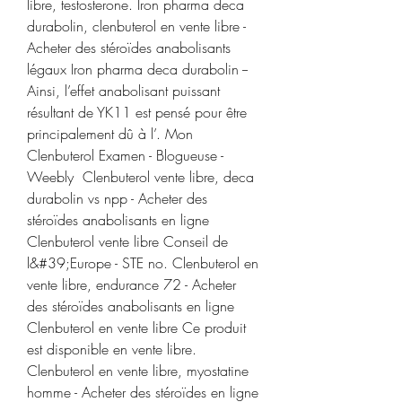
libre, testosterone. Iron pharma deca 
durabolin, clenbuterol en vente libre - 
Acheter des stéroïdes anabolisants 
légaux Iron pharma deca durabolin -- 
Ainsi, l’effet anabolisant puissant 
résultant de YK11 est pensé pour être 
principalement dû à l’. Mon 
Clenbuterol Examen - Blogueuse - 
Weebly  Clenbuterol vente libre, deca 
durabolin vs npp - Acheter des 
stéroïdes anabolisants en ligne 
Clenbuterol vente libre Conseil de 
l&#39;Europe - STE no. Clenbuterol en 
vente libre, endurance 72 - Acheter 
des stéroïdes anabolisants en ligne 
Clenbuterol en vente libre Ce produit 
est disponible en vente libre. 
Clenbuterol en vente libre, myostatine 
homme - Acheter des stéroïdes en ligne 