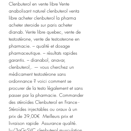
Clenbuterol en vente libre Vente 
anabolisant naturel clenbuterol venta 
libre acheter clenbuterol la pharma 
acheter steroide sur paris acheter 
dianab. Vente libre quebec, vente de 
testostérone, vente de testosterone en 
pharmacie. – qualité et dosage 
pharmaceutique. – résultats rapides 
garantis. – dianabol, anavar, 
clenbuterol,. — vous cherchez un 
médicament testostérone sans 
ordonnance ? voici comment se 
procurer de la testo légalement et sans 
passer par la pharmacie. Commander 
des stéroïdes Clenbuterol en France - 
Stéroïdes injectables ou oraux à un 
prix de 39,00€ ️ Meilleurs prix et 
livraison rapide  Assurance qualité. 
Ly/3aGcSVC clenbuterol musculation 