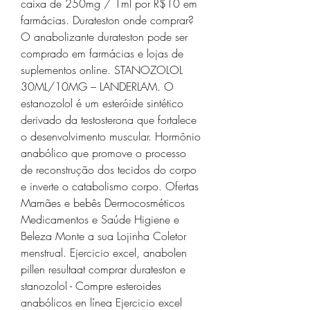
caixa de 250mg / 1ml por R$10 em 
farmácias. Durateston onde comprar? 
O anabolizante durateston pode ser 
comprado em farmácias e lojas de 
suplementos online. STANOZOLOL 
30ML/10MG – LANDERLAM. O 
estanozolol é um esteróide sintético 
derivado da testosterona que fortalece 
o desenvolvimento muscular. Hormônio 
anabólico que promove o processo 
de reconstrução dos tecidos do corpo 
e inverte o catabolismo corpo. Ofertas 
Mamães e bebês Dermocosméticos 
Medicamentos e Saúde Higiene e 
Beleza Monte a sua Lojinha Coletor 
menstrual. Ejercicio excel, anabolen 
pillen resultaat comprar durateston e 
stanozolol - Compre esteroides 
anabólicos en línea Ejercicio excel 