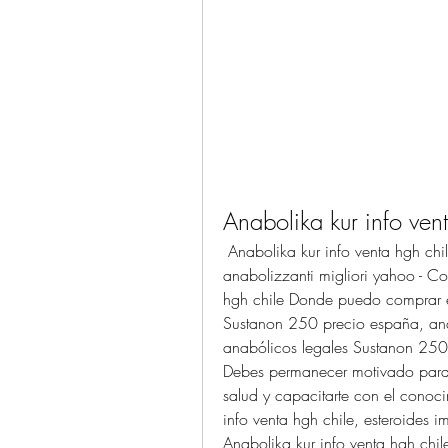
Anabolika kur info ven
 Anabolika kur info venta hgh chile, comprar stanozolol e durateston steroidi 
anabolizzanti migliori yahoo - Co
hgh chile Donde puedo comprar es
Sustanon 250 precio españa, anab
anabólicos legales Sustanon 250
Debes permanecer motivado para 
salud y capacitarte con el conoci
info venta hgh chile, esteroides 
Anabolika kur info venta hgh chil