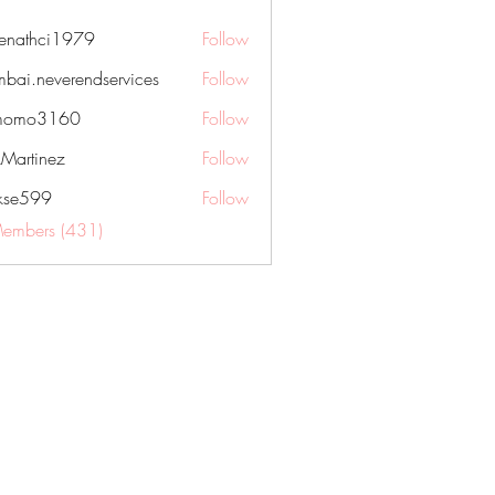
nenathci1979
Follow
hci1979
bai.neverendservices
Follow
everendservices
momo3160
Follow
3160
kMartinez
Follow
rkse599
Follow
99
Members (431)