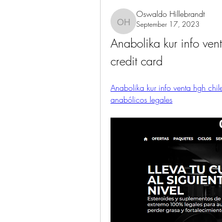
Oswaldo Hillebrandt
September 17, 2023
Oswaldo Hillebrandt
Anabolika kur info vent
credit card
Anabolika kur info venta hgh chile
anabólicos legales