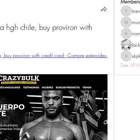
Members
tra
tranenat
mum
a hgh chile, buy proviron with 
mumbai.n
no
nomomo
Jac
, buy proviron with credit card - Compre esteroides 
sta
starkse5
See All 