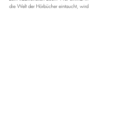
die Welt der Hörbücher eintaucht, wird 
sie nicht mehr missen wollen.
0
0
15
Write a comment...
About
Welcome to the group! You can
connect with other members, ge
...
Read more
Members
tranenathci1979
Follow
tranenathci1979
mumbai.neverendservices
Follow
mumbai.neverendservices