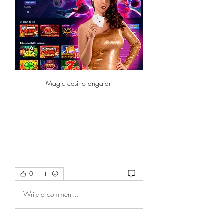
Magic casino angajari
1
0
Write a comment...