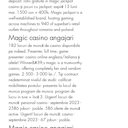
depozit; rotiri gratuite în magic jackpot 
casino și jocuri cu jackpot; expiră 13 lunii 
mai. 1500 ron + 400fs. Magic jackpot is a 
well-established brand, hosting gaming 
across machines to 940 of superbet’s retail 
outlets throughout romania and poland. 
Magic casino angajari
182 locuri de muncă de casino disponibile 
pe indeed. Presenter, full time, game 
presenter- casino online engleza/italiana și 
altele! Winner&#39;s magic is a trustworthy 
casino, offering completely fair and random 
games. 2 500 - 3 000 lei /. Tip contract: 
nedeterminat nivelul de studii: calificat 
mobilitatea postului: prezenta la locul de 
munca program de munca: program de 
lucru in ture + încă 3. Urgent! locuri de 
muncă: personal casino - septembrie 2023 - 
2586 joburi - jooble. 586 oferte de muncă 
active. Urgent! locuri de muncă: casino - 
septembrie 2023 - 67 joburi - jooble. 
Magic casino angajari. 