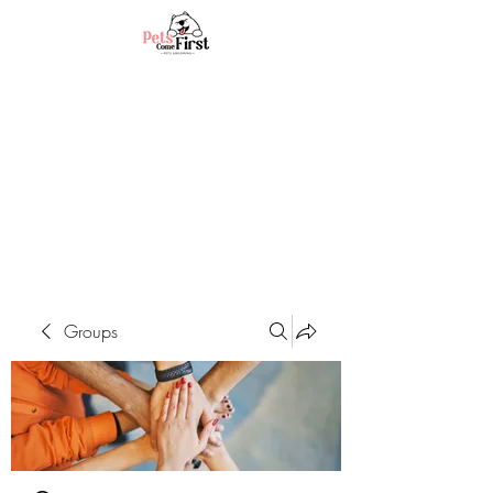
Groups