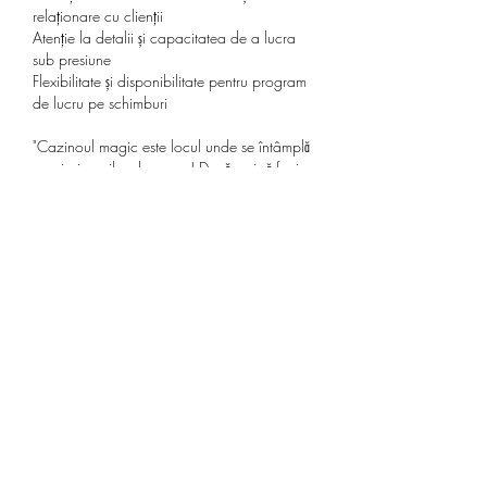
relaționare cu clienții
Atenție la detalii și capacitatea de a lucra 
sub presiune
Flexibilitate și disponibilitate pentru program 
de lucru pe schimburi
"Cazinoul magic este locul unde se întâmplă 
magia jocurilor de noroc! Dacă vrei să faci 
parte dintr-o echipă de succes și să trăiești 
experiențe extraordinare, aplică acum pentru 
angajare!"
Pentru a aplica la una dintre pozițiile 
disponibile la cazinoul magic, te rugăm să 
trimiți un CV actualizat și o scurtă prezentare 
personală la adresa de email 
angajari@cazinoulmagic.ro. Te așteptăm cu 
nerăbdare să ne alături!
qkmb23lke53
Cazinoul robert de niro online în spaniolă
Reguli ruleta casino