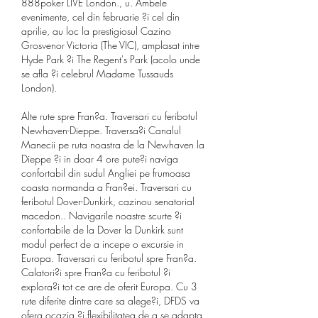
888poker LIVE London., u. Ambele 
evenimente, cel din februarie ?i cel din 
aprilie, au loc la prestigiosul Cazino 
Grosvenor Victoria (The VIC), amplasat intre 
Hyde Park ?i The Regent's Park (acolo unde 
se afla ?i celebrul Madame Tussauds 
London).
Alte rute spre Fran?a. Traversari cu feribotul 
Newhaven-Dieppe. Traversa?i Canalul 
Manecii pe ruta noastra de la Newhaven la 
Dieppe ?i in doar 4 ore pute?i naviga 
confortabil din sudul Angliei pe frumoasa 
coasta normanda a Fran?ei. Traversari cu 
feribotul Dover-Dunkirk, cazinou senatorial 
macedon.. Navigarile noastre scurte ?i 
confortabile de la Dover la Dunkirk sunt 
modul perfect de a incepe o excursie in 
Europa. Traversari cu feribotul spre Fran?a. 
Calatori?i spre Fran?a cu feribotul ?i 
explora?i tot ce are de oferit Europa. Cu 3 
rute diferite dintre care sa alege?i, DFDS va 
ofera ocazia ?i flexibilitatea de a se adapta 