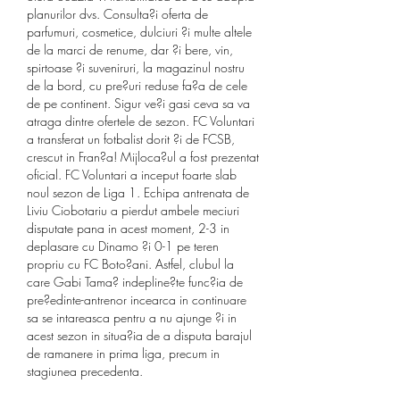
planurilor dvs. Consulta?i oferta de 
parfumuri, cosmetice, dulciuri ?i multe altele 
de la marci de renume, dar ?i bere, vin, 
spirtoase ?i suveniruri, la magazinul nostru 
de la bord, cu pre?uri reduse fa?a de cele 
de pe continent. Sigur ve?i gasi ceva sa va 
atraga dintre ofertele de sezon. FC Voluntari 
a transferat un fotbalist dorit ?i de FCSB, 
crescut in Fran?a! Mijloca?ul a fost prezentat 
oficial. FC Voluntari a inceput foarte slab 
noul sezon de Liga 1. Echipa antrenata de 
Liviu Ciobotariu a pierdut ambele meciuri 
disputate pana in acest moment, 2-3 in 
deplasare cu Dinamo ?i 0-1 pe teren 
propriu cu FC Boto?ani. Astfel, clubul la 
care Gabi Tama? indepline?te func?ia de 
pre?edinte-antrenor incearca in continuare 
sa se intareasca pentru a nu ajunge ?i in 
acest sezon in situa?ia de a disputa barajul 
de ramanere in prima liga, precum in 
stagiunea precedenta.