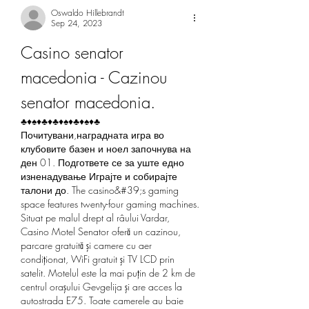
Oswaldo Hillebrandt
Sep 24, 2023
Casino senator 
macedonia - Cazinou 
senator macedonia.
♣️♦️♠️♦️♣️♦️♣️♦️♠️♦️♣️♦️♠️♦️♣️ 
Почитувани,наградната игра во 
клубовите базен и ноел започнува на 
ден 01. Подгответе се за уште едно 
изненадување Играјте и собирајте 
талони до. The casino&#39;s gaming 
space features twenty-four gaming machines. 
Situat pe malul drept al râului Vardar, 
Casino Motel Senator oferă un cazinou, 
parcare gratuită şi camere cu aer 
condiţionat, WiFi gratuit şi TV LCD prin 
satelit. Motelul este la mai puţin de 2 km de 
centrul oraşului Gevgelija şi are acces la 
autostrada E75. Toate camerele au baie 