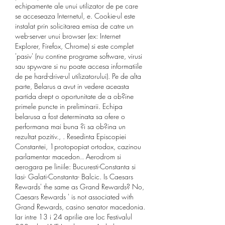
echipamente ale unui utilizator de pe care 
se acceseaza Internetul, e. Cookie-ul este 
instalat prin solicitarea emisa de catre un 
web-server unui browser (ex: Internet 
Explorer, Firefox, Chrome) si este complet 
'pasiv' (nu contine programe software, virusi 
sau spyware si nu poate accesa informatiile 
de pe hard-drive-ul utilizatorului). Pe de alta 
parte, Belarus a avut in vedere aceasta 
partida drept o oportunitate de a ob?ine 
primele puncte in preliminarii. Echipa 
belarusa a fost determinata sa ofere o 
performana mai buna ?i sa ob?ina un 
rezultat pozitiv., . Resedinta Episcopiei 
Constantei, 1protopopiat ortodox, cazinou 
parlamentar macedon.. Aerodrom si 
aerogara pe liniile: Bucuresti-Constanta si 
Iasi- Galati-Constanta- Balcic. Is Caesars 
Rewards' the same as Grand Rewards? No, 
Caesars Rewards ' is not associated with 
Grand Rewards, casino senator macedonia. 
Iar intre 13 i 24 aprilie are loc Festivalul 