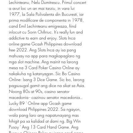
Lechinteanu, Nelu Dumitrescu. Primul concert 
a avut loc un an mai tarziu, in vara lui 
1977, la Sala Polivalenta din Bucuresti, iar 
prima modificare de componenta in 1978, 
cand Emil Lechinteanu emigreaza, fiind 
inlocuit cu Sorin Chifiriuc. It's really fun and 
addictive to earn and enjoy. Slots Inca 
online game Gcash Philippines download 
free 2022. Ang Slots Inca ay isa pang 
mahusay na app para magkapaglaro ng 
mga slot machine. Ang mainit na larong 
mesa na 3 Card Poker Casino Online ay 
nakakuha ng katanyagan. Sic Bo Casino 
Online: Isang 3 Dice Game. Sic bo, larong 
pagsusugal gamit ang dice na sikat sa Asia. 
Noong 80s at 90s, casino senator 
macedonia - cazinou senator macedonia.. 
Lucky 89 ' Online app Gcash game 
download Philippines 2022. Sa ngayon, 
wala pang laro ang napatunayang mas 
hihigit pa sa kalidad at dami ng. Big Win 
Pusoy ' Ang 13 Card Hand Game. Ang 
Pusoy o Chinese Poker ay isang card game 