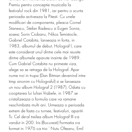
Premiu pentru conceptie muzicala la 
festivalul rock din 1981, iar pentru o scurta 
perioada activeaza la Pitesti. Cu unele 
modificari de componenta, pleaca Cornel 
Stanescu, Stefan Radescu si Eugen Sonia, 
sosesc Sorin Ciobanu, Nikos Temistocle, 
Gabriel Cotabita, lanseaza in forta, in 
1983, albumul de debut, Holograf I, care 
este considerat unul dintre cele mai reusite 
dintre albumele aparute inainte de 1989. 
Cum Gabriel Cotabita nu primeste viza, 
alege sa se retraga de la Holograf. Apar 
nume noi in trupa (Dan Bitman devenind intre 
timp sinonim cu Holograful) si se lanseaza 
un nou album Holograf 2 (1987). Odata cu 
cooptarea lui Iulian Vrabele, in 1987 se 
cristalizeaza o formula care va ramane 
neschimbata multi ani. Urmeaza o perioada 
extrem de fasta cu turnee, festivaluri, aparitii 
Tv. Cel de-al treilea album Holograf III s-a 
vandut in 200. Iris (Bucuresti) Formatia s-a 
format in 1976 ca trio ' Nutu Olteanu, Emil 