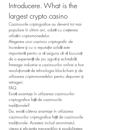
Introducere. What is the 
largest crypto casino
Cazinourile criptografice au devenit tot mai 
populare în ultimii ani, odată cu creșterea 
utilizării criptomonedelor.
Alegerea unui cazinou criptografic de 
încredere și cu o reputație solidă este 
importantă pentru a vă asigura că vă bucurați 
de o experiență de joc sigură și echitabilă. 
Întreaga industrie a cazinourilor online a fost 
revoluționată de tehnologia blockchain și de 
utilizarea criptomonedelor pentru depuneri și 
retrageri.
FAQ.
Există avantaje în utilizarea cazinourilor 
criptografice față de cazinourile 
tradiționale?.
Da, există câteva avantaje în utilizarea 
cazinourilor criptografice față de cazinourile 
tradiționale. Acestea includ anonimatul, 
viteza și eficiența tranzacțiilor și posibilitatea 