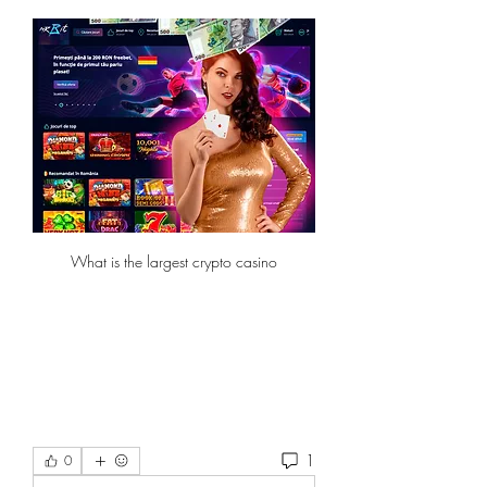
What is the largest crypto casino
1
0