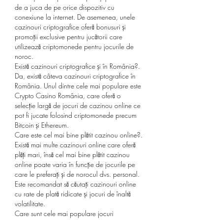
de a juca de pe orice dispozitiv cu 
conexiune la internet. De asemenea, unele 
cazinouri criptografice oferă bonusuri și 
promoții exclusive pentru jucătorii care 
utilizează criptomonede pentru jocurile de 
noroc.
Există cazinouri criptografice și în România?.
Da, există câteva cazinouri criptografice în 
România. Unul dintre cele mai populare este 
Crypto Casino România, care oferă o 
selecție largă de jocuri de cazinou online ce 
pot fi jucate folosind criptomonede precum 
Bitcoin și Ethereum.
Care este cel mai bine plătit cazinou online?.
Există mai multe cazinouri online care oferă 
plăți mari, însă cel mai bine plătit cazinou 
online poate varia în funcție de jocurile pe 
care le preferați și de norocul dvs. personal. 
Este recomandat să căutați cazinouri online 
cu rate de plată ridicate și jocuri de înaltă 
volatilitate.
Care sunt cele mai populare jocuri 