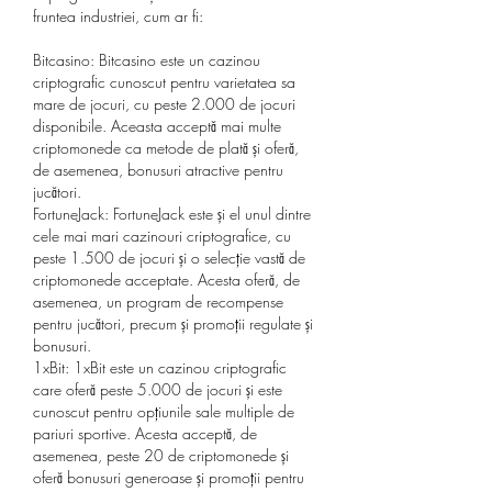
fruntea industriei, cum ar fi:
Bitcasino: Bitcasino este un cazinou 
criptografic cunoscut pentru varietatea sa 
mare de jocuri, cu peste 2.000 de jocuri 
disponibile. Aceasta acceptă mai multe 
criptomonede ca metode de plată și oferă, 
de asemenea, bonusuri atractive pentru 
jucători.
FortuneJack: FortuneJack este și el unul dintre 
cele mai mari cazinouri criptografice, cu 
peste 1.500 de jocuri și o selecție vastă de 
criptomonede acceptate. Acesta oferă, de 
asemenea, un program de recompense 
pentru jucători, precum și promoții regulate și 
bonusuri.
1xBit: 1xBit este un cazinou criptografic 
care oferă peste 5.000 de jocuri și este 
cunoscut pentru opțiunile sale multiple de 
pariuri sportive. Acesta acceptă, de 
asemenea, peste 20 de criptomonede și 
oferă bonusuri generoase și promoții pentru 