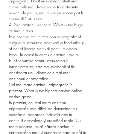
criptografic. Dacă un cazinou oferă una 
dintre cele mai diversificate și captivante 
selecții de jocuri, mai multe persoane pot fi 
atrase să îl utilizeze.
4. Securitate și licențiere. What is the huge 
casino in asia.
Este esențial ca un cazinou criptografic să 
asigure o securitate adecvată a fondurilor și 
să dețină licența potrivită pentru a opera 
legal. În cazul în care un cazinou are o 
bună reputație pentru securitatea și 
integritatea sa, este mai probabil să fie 
considerat unul dintre cele mai mari 
cazinouri criptografice.
Cel mai mare cazinou criptografic în 
prezent. What is the highest paying online 
casino game.1.
În prezent, cel mai mare cazinou 
criptografic este dificil de determinat cu 
exactitate, deoarece industria este în 
continuă dezvoltare și crescând rapid. Cu 
toate acestea, există câteva cazinouri 
criptografice mari și cunoscute care se află în 