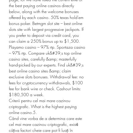
the best paying online casinos directly 
below, along with the welcome bonuses 
offered by each casino. 50% texas hold’em 
bonus poker. Betmgm slot site – best online 
slots site with largest progressive jackpots. If 
you prefer to deposit via credit card, you 
can claim a 250% bonus up to $1,500. 
Playamo casino – 97% rtp. Sportaza casino 
– 97% rtp. Compare uk&#39;s top online 
casino sites, carefully &amp; masterfully 
hand-picked by our experts. Find uk&#39;s 
best online casino sites &amp; claim 
exclusive slots bonuses. Withdrawal fee: no 
fees for cryptocurrency withdrawals, $100 
fee for bank wire or check. Cashout limits: 
$180,500 a week. 
Criterii pentru cel mai mare cazinou 
criptografic. What is the highest paying 
online casino.5.
Când vine vorba de a determina care este 
cel mai mare cazinou criptografic, există 
câțiva factori cheie care pot fi luați în 