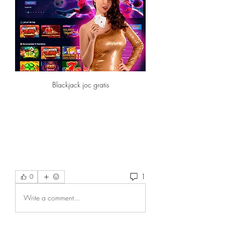
Blackjack joc gratis
1
0
Write a comment...