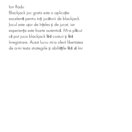
Ion Radu
Blackjack joc gratis este o aplicație 
excelentă pentru toți jucătorii de blackjack. 
Jocul este ușor de înțeles și de jucat, iar 
experiența este foarte autentică. Mi-a plăcut 
că pot juca blackjack fără costuri și fără 
înregistrare. Acest lucru mi-a oferit libertatea 
de a-mi testa strategiile și abilitățile fără să îmi 
pierd bani reali. Interfața jocului este intuitivă 
și plăcută ochiului. Grafica este de înaltă 
calitate, iar sunetele adaugă o notă de 
realism. Am apreciat și faptul că am putut 
alege între diferite variante de blackjack, 
ceea ce mi-a permis să experimentez și să îmi 
îmbunătățesc strategiile. Un alt aspect foarte 
important este că jocul este responsiv și nu se 
blochează frecvent. Am putut să joc fără 
întreruperi și să mă bucur de această 
experiență minunată. Recomand cu căldură 
Blackjack joc gratis tuturor iubitorilor de 
blackjack. Este o aplicație excelentă, care 
oferă o experiență autentică și distractivă.