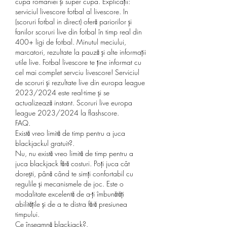
cupa româniei și super cupa. Explicaţii: 
serviciul livescore fotbal al livescore. In 
(scoruri fotbal in direct) oferă pariorilor şi 
fanilor scoruri live din fotbal în timp real din 
400+ ligi de fotbal. Minutul meciului, 
marcatori, rezultate la pauză şi alte informaţii 
utile live. Fotbal livescore te ţine informat cu 
cel mai complet servciu livescore! Serviciul 
de scoruri și rezultate live din europa league 
2023/2024 este real-time și se 
actualizează instant. Scoruri live europa 
league 2023/2024 la flashscore. 
FAQ.
Există vreo limită de timp pentru a juca 
blackjackul gratuit?.
Nu, nu există vreo limită de timp pentru a 
juca blackjack fără costuri. Poți juca cât 
dorești, până când te simți confortabil cu 
regulile și mecanismele de joc. Este o 
modalitate excelentă de a-ți îmbunătăți 
abilitățile și de a te distra fără presiunea 
timpului.
Ce înseamnă blackjack?.