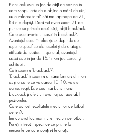
Blackjack este un joc de cărți de cazino în 
care scopul este de a obține o mână de cărți 
cu o valoare totală cât mai aproape de 21, 
fără a o depăși. Dacă vei avea exact 21 de 
puncte cu primele două cărți, obții blackjack.
Care este avantajul casei în blackjack?.
Avantajul casei în blackjack depinde de 
regulile specifice ale jocului și de strategia 
utilizată de jucător. În general, avantajul 
casei este în jur de 1% într-un joc corect și 
echitabil.
Ce înseamnă "blackjack"?.
"Blackjack" înseamnă o mână formată dintr-un 
as și o carte cu valoarea 10 (10, valete, 
dame, regi). Este cea mai bună mână în 
blackjack și oferă un avantaj considerabil 
jucătorului.
Care au fost rezultatele meciurilor de fotbal 
de ieri?.
Ieri au avut loc mai multe meciuri de fotbal. 
Puneți întrebări specifice cu privire la 
meciurile pe care doriți să le aflați.