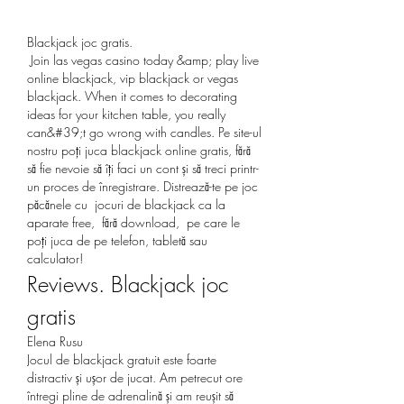
Blackjack joc gratis.
 Join las vegas casino today &amp; play live 
online blackjack, vip blackjack or vegas 
blackjack. When it comes to decorating 
ideas for your kitchen table, you really 
can&#39;t go wrong with candles. Pe site-ul 
nostru poți juca blackjack online gratis, fără 
să fie nevoie să îți faci un cont și să treci printr-
un proces de înregistrare. Distrează-te pe joc 
păcănele cu ️ jocuri de blackjack ca la 
aparate free, ️ fără download, ️ pe care le 
poți juca de pe telefon, tabletă sau 
calculator! 
Reviews. Blackjack joc 
gratis
Elena Rusu
Jocul de blackjack gratuit este foarte 
distractiv și ușor de jucat. Am petrecut ore 
întregi pline de adrenalină și am reușit să 