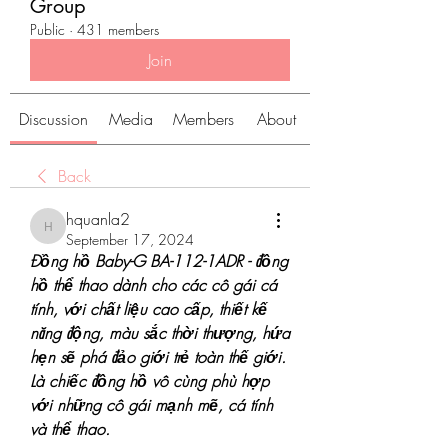
Group
Public
·
431 members
Join
Discussion
Media
Members
About
Back
hquanla2
hquanla2
September 17, 2024
Đồng hồ Baby-G BA-112-1ADR - đồng 
hồ thể thao dành cho các cô gái cá 
tính, với chất liệu cao cấp, thiết kế 
năng động, màu sắc thời thượng, hứa 
hẹn sẽ phá đảo giới trẻ toàn thế giới. 
Là chiếc đồng hồ vô cùng phù hợp 
với những cô gái mạnh mẽ, cá tính 
và thể thao.