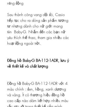
năng động
Sau thành công vang dội đó, Casio 
tiếp tục cho ra dòng sản phẩm tương 
tư nhưng dành cho nữ giới mang 
tên  Baby-G. Nhắm đến các bạn nữ 
yêu thích thể thao, tham gia nhiều các 
hoạt động ngoài trời.
Đồng hồ Baby-G BA-112-1ADR, lưu ý 
về thiết kế và chất lượng
Đồng hồ Baby-G BA-112-1ADR với 4 
màu chính : đen, hồng, xanh dương 
và vàng. Ít có thương hiệu đồng hồ 
cao cấp nào dám kết hợp nhiều màu 
sắc rực rỡ trong thiết kế của mình 