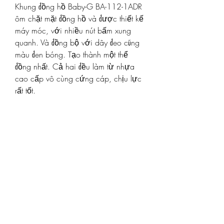
Khung đồng hồ Baby-G BA-112-1ADR 
ôm chặt mặt đồng hồ và được thiết kế 
máy móc, với nhiều nút bấm xung 
quanh. Và đồng bộ với dây đeo cũng 
màu đen bóng. Tạo thành một thể 
đồng nhất. Cả hai đều làm từ nhựa 
cao cấp vô cùng cứng cáp, chịu lực 
rất tốt.
Cách để xem 
tại đây
 nhé
Vì dây đeo nhựa, nên đeo vào rất 
thoải mái dễ chịu, nhưng lại vô cùng 
chắc chắn. Có thể tha hồ vận động 
mạnh, chơi thể thao trong thời gian 
dài mà không bị ảnh hưởng. Đối với 
người hay đổ nhiều mồ hôi vẫn cũng 