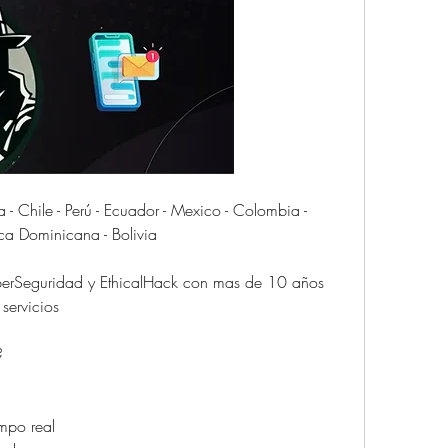
hile - Perú - Ecuador - Mexico - Colombia - 
ica Dominicana - Bolivia
yberSeguridad y EthicalHack con mas de 10 años 
rvicios                         
                     
                     
eal                         