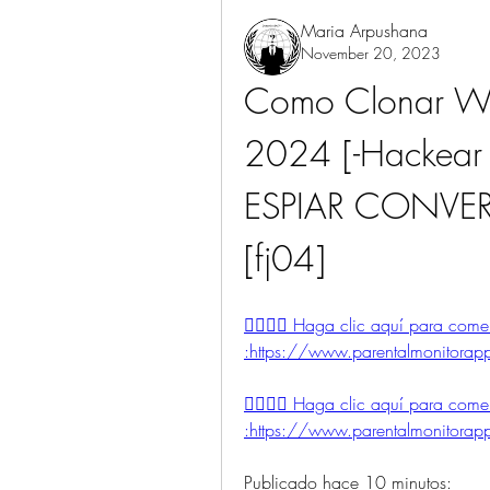
Maria Arpushana
November 20, 2023
Como Clonar Wh
2024 [-Hackear 
ESPIAR CONVE
[fj04] 
👉🏻👉🏻 Haga clic aquí para co
:https://www.parentalmonitorapp.
👉🏻👉🏻 Haga clic aquí para co
:https://www.parentalmonitorapp.
Publicado hace 10 minutos: