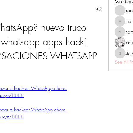
Members
tra
tranenat
mum
atsApp? nuevo truco 
mumbai.n
no
nomomo
whatsapp apps hack] 
Jac
RSACIONES WHATSAPP 
sta
starkse5
See All 
menzar a hackear WhatsApp ahora 
xyz/👈🏻👈🏻
menzar a hackear WhatsApp ahora 
xyz/👈🏻👈🏻