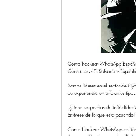
Como hackear WhatsApp España - C
Guatemala - El Salvador - Republ
Somos lideres en el sector de C
de experiencia en diferentes tipos se
 ¿Tiene sospechas de infidelidad?   
Entérese de lo que esta pasando!     
Como Hackear WhatsApp en tiempo r