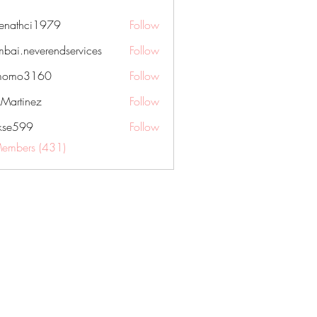
nenathci1979
Follow
hci1979
bai.neverendservices
Follow
everendservices
momo3160
Follow
3160
kMartinez
Follow
rkse599
Follow
99
Members (431)