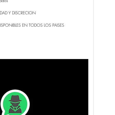
                          
 DISCRECION                            
NUESTROS SERVICIOS ESTAN DISPONIBLES EN TODOS LOS PAISES                          